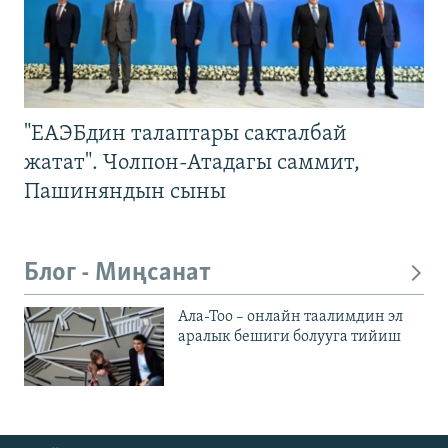
"ЕАЭБдин талаптары сакталбай
жатат". Чолпон-Атадагы саммит,
Пашиняндын сыны
Блог - Миңсанат
Ала-Тоо – онлайн таалимдин эл
аралык бешиги болууга тийиш