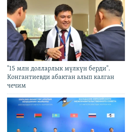
"15 млн долларлык мүлкүн берди".
Конгантиевди абактан алып калган
чечим