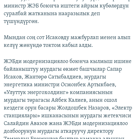
министр ЖЭБ боюнча иштеги айрым күбөлөрдүн
суралбай жатканына нааразылык деп
түшүндүргөн.
Мындан соң сот Исаковду мажбурлап менен алып
келүү жөнүндө токтом кабыл алды.
ЖЭБди модернизациялоо боюнча кылмыш ишине
байланыштуу мурдагы өкмөт башчылар Сапар
Исаков, Жантөрө Сатыбалдиев, мурдагы
энергетика министри Осмонбек Артыкбаев,
«Улуттук энергохолдинг» компаниясынын
мурдагы төрагасы Айбек Калиев, анын ошол
кездеги орун басары Жолдошбек Назаров, «Электр
станциялары» ишканасынын мурдагы жетекчиси
Салайдин Авазов жана ЖЭБди модернизациялоо
долбоорунун мурдагы аткаруучу директору