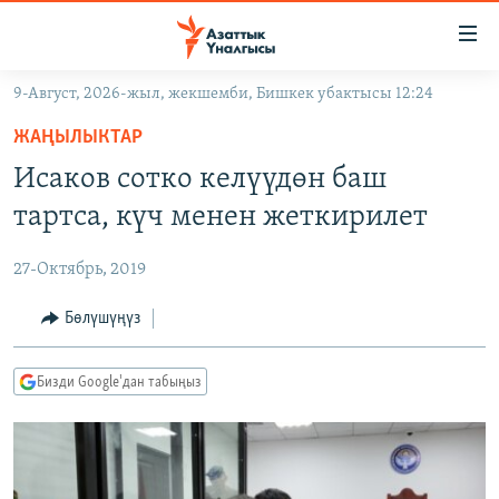
Линктер
Мазмунга
өтүңүз
9-Август, 2026-жыл, жекшемби, Бишкек убактысы 12:24
Навигацияга
ЖАҢЫЛЫКТАР
өтүңүз
ЖАҢЫЛЫКТАР
КЫРГЫЗСТАН
Издөөгө
Исаков сотко келүүдөн баш
салыңыз
ДҮЙНӨ
КЫРГЫЗСТАН
тартса, күч менен жеткирилет
УКРАИНА
САЯСАТ
ДҮЙНӨ
27-Октябрь, 2019
АТАЙЫН ИЛИКТӨӨ
ЭКОНОМИКА
БОРБОР АЗИЯ
ТВ ПРОГРАММАЛАР
Бөлүшүңүз
МАДАНИЯТ
ПОДКАСТ
БҮГҮН АЗАТТЫКТА
Бизди Google'дан табыңыз
ӨЗГӨЧӨ ПИКИР
ЭКСПЕРТТЕР ТАЛДАЙТ
БИЗ ЖАНА ДҮЙНӨ
Русский
ДАНИСТЕ