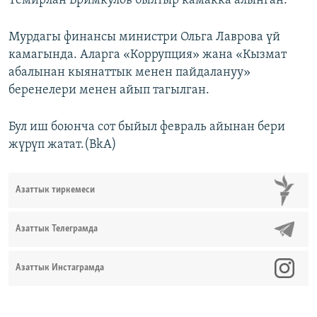
Темирлан Бримкулов былтыр камакка алынган.
Мурдагы финансы министри Ольга Лаврова үй
камагында. Аларга «Коррупция» жана «Кызмат
абалынан кыянаттык менен пайдалануу»
беренелери менен айып тагылган.
Бул иш боюнча сот быйыл февраль айынан бери
жүрүп жатат.(BkA)
Азаттык тиркемеси
Азаттык Телеграмда
Азаттык Инстаграмда