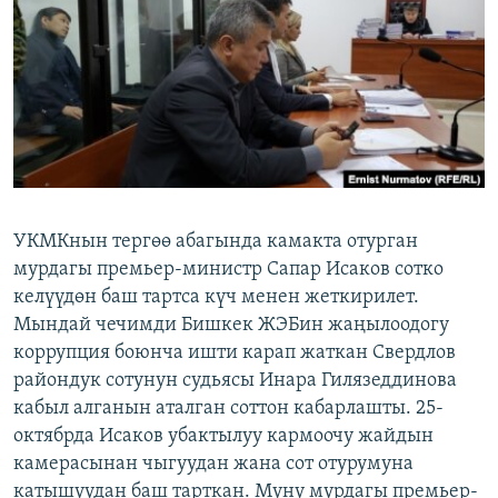
ОНЛАЙН ШЕРИНЕ
ЭЖЕ-СИҢДИЛЕР
АЗАТТЫК+
ЫҢГАЙСЫЗ СУРООЛОР
ЭЕ/АРнун бардык сайттары
УКМКнын тергөө абагында камакта отурган
мурдагы премьер-министр Сапар Исаков сотко
келүүдөн баш тартса күч менен жеткирилет.
Мындай чечимди Бишкек ЖЭБин жаңылоодогу
коррупция боюнча ишти карап жаткан Свердлов
райондук сотунун судьясы Инара Гилязеддинова
кабыл алганын аталган соттон кабарлашты. 25-
октябрда Исаков убактылуу кармоочу жайдын
камерасынан чыгуудан жана сот отурумуна
катышуудан баш тарткан. Муну мурдагы премьер-