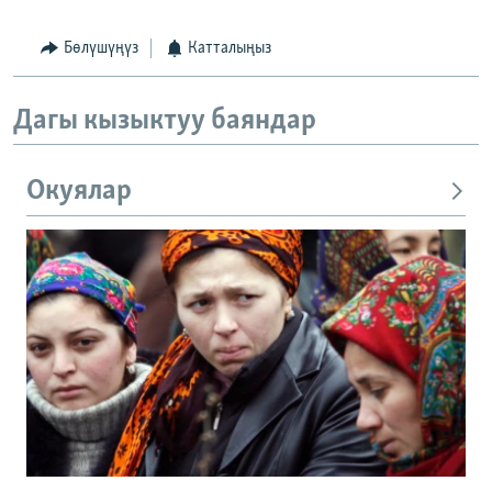
Бөлүшүңүз
Катталыңыз
Дагы кызыктуу баяндар
Окуялар