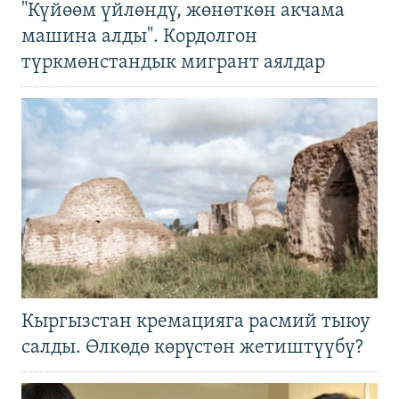
"Күйөөм үйлөндү, жөнөткөн акчама
машина алды". Кордолгон
түркмөнстандык мигрант аялдар
Кыргызстан кремацияга расмий тыюу
салды. Өлкөдө көрүстөн жетиштүүбү?