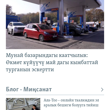
Мунай базарындагы каатчылык:
Өкмөт күйүүчү май дагы кымбаттай
турганын эскертти
Блог - Миңсанат
Ала-Тоо – онлайн таалимдин эл
аралык бешиги болууга тийиш