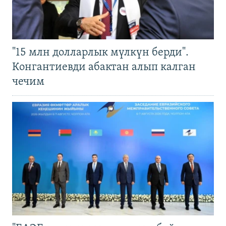
"15 млн долларлык мүлкүн берди".
Конгантиевди абактан алып калган
чечим