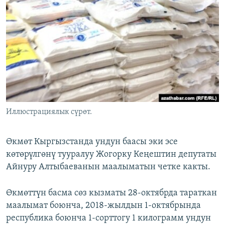
ОНЛАЙН ШЕРИНЕ
ЭЖЕ-СИҢДИЛЕР
АЗАТТЫК+
ЫҢГАЙСЫЗ СУРООЛОР
ЭЕ/АРнун бардык сайттары
Иллюстрациялык сүрөт.
Өкмөт Кыргызстанда ундун баасы эки эсе
көтөрүлгөнү тууралуу
Жогорку Кеңештин депутаты
Айнуру Алтыбаеванын маалыматын четке какты.
Өкмөттүн басма сөз кызматы 28-октябрда тараткан
маалымат боюнча, 2018-жылдын 1-октябрында
республика боюнча 1-сорттогу 1 килограмм ундун