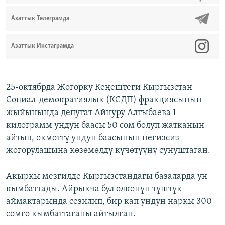
Азаттык Телеграмда
Азаттык Инстаграмда
25-октябрда Жогорку Кеңештеги Кыргызстан
Социал-демократиялык (КСДП) фракциясынын
жыйынында депутат Айнуру Алтыбаева 1
килограмм ундун баасы 50 сом болуп жатканын
айтып, өкмөттү ундун баасынын негизсиз
жогорулашына көзөмөлдү күчөтүүнү сунуштаган.
Акыркы мезгилде Кыргызстандагы базаларда ун
кымбаттады. Айрыкча бул өлкөнүн түштүк
аймактарында сезилип, бир кап ундун наркы 300
сомго кымбаттаганы айтылган.