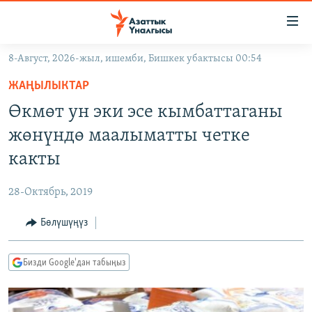
Линктер
Мазмунга
өтүңүз
8-Август, 2026-жыл, ишемби, Бишкек убактысы 00:54
Навигацияга
ЖАҢЫЛЫКТАР
өтүңүз
ЖАҢЫЛЫКТАР
КЫРГЫЗСТАН
Издөөгө
Өкмөт ун эки эсе кымбаттаганы
салыңыз
ДҮЙНӨ
КЫРГЫЗСТАН
жөнүндө маалыматты четке
УКРАИНА
САЯСАТ
ДҮЙНӨ
какты
АТАЙЫН ИЛИКТӨӨ
ЭКОНОМИКА
БОРБОР АЗИЯ
28-Октябрь, 2019
ТВ ПРОГРАММАЛАР
МАДАНИЯТ
Бөлүшүңүз
ПОДКАСТ
БҮГҮН АЗАТТЫКТА
ӨЗГӨЧӨ ПИКИР
ЭКСПЕРТТЕР ТАЛДАЙТ
Бизди Google'дан табыңыз
БИЗ ЖАНА ДҮЙНӨ
Русский
ДАНИСТЕ