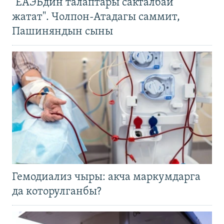
"ЕАЭБдин талаптары сакталбай
жатат". Чолпон-Атадагы саммит,
Пашиняндын сыны
Гемодиализ чыры: акча маркумдарга
да которулганбы?