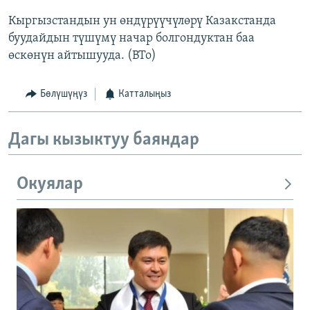
Кыргызстандын ун өндүрүүчүлөрү Казакстанда
буудайдын түшүмү начар болгондуктан баа
өскөнүн айтышууда. (BTo)
Бөлүшүңүз
Катталыңыз
Дагы кызыктуу баяндар
Окуялар