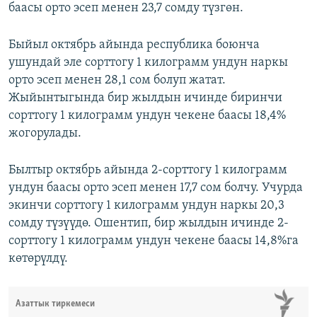
баасы орто эсеп менен 23,7 сомду түзгөн.
Быйыл октябрь айында республика боюнча
ушундай эле сорттогу 1 килограмм ундун наркы
орто эсеп менен 28,1 сом болуп жатат.
Жыйынтыгында бир жылдын ичинде биринчи
сорттогу 1 килограмм ундун чекене баасы 18,4%
жогорулады.
Былтыр октябрь айында 2-сорттогу 1 килограмм
ундун баасы орто эсеп менен 17,7 сом болчу. Учурда
экинчи сорттогу 1 килограмм ундун наркы 20,3
сомду түзүүдө. Ошентип, бир жылдын ичинде 2-
сорттогу 1 килограмм ундун чекене баасы 14,8%га
көтөрүлдү.
Азаттык тиркемеси