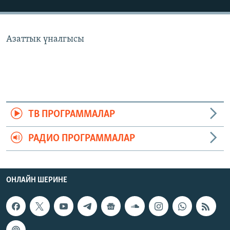
ОНЛАЙН ШЕРИНЕ
ЭЖЕ-СИҢДИЛЕР
АЗАТТЫК+
Азаттык үналгысы
ЫҢГАЙСЫЗ СУРООЛОР
ЭЕ/АРнун бардык сайттары
ТВ ПРОГРАММАЛАР
РАДИО ПРОГРАММАЛАР
ОНЛАЙН ШЕРИНЕ