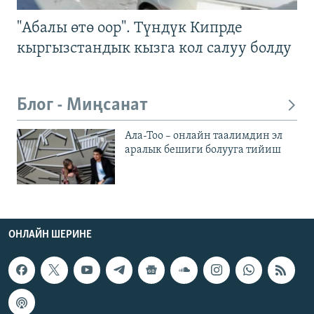
"Абалы өтө оор". Түндүк Кипрде
кыргызстандык кызга кол салуу болду
Блог - Миңсанат
Ала-Тоо – онлайн таалимдин эл
аралык бешиги болууга тийиш
ОНЛАЙН ШЕРИНЕ