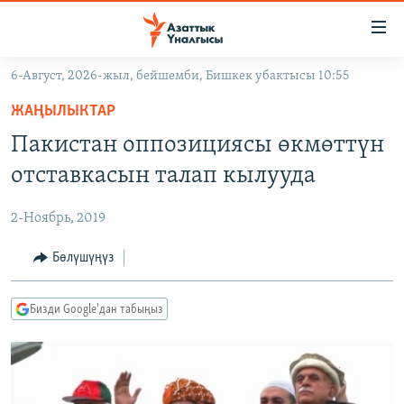
Линктер
Мазмунга
өтүңүз
6-Август, 2026-жыл, бейшемби, Бишкек убактысы 10:55
Навигацияга
ЖАҢЫЛЫКТАР
өтүңүз
ЖАҢЫЛЫКТАР
КЫРГЫЗСТАН
Издөөгө
Пакистан оппозициясы өкмөттүн
салыңыз
ДҮЙНӨ
КЫРГЫЗСТАН
отставкасын талап кылууда
УКРАИНА
САЯСАТ
ДҮЙНӨ
2-Ноябрь, 2019
АТАЙЫН ИЛИКТӨӨ
ЭКОНОМИКА
БОРБОР АЗИЯ
ТВ ПРОГРАММАЛАР
Бөлүшүңүз
МАДАНИЯТ
ПОДКАСТ
БҮГҮН АЗАТТЫКТА
Бизди Google'дан табыңыз
ӨЗГӨЧӨ ПИКИР
ЭКСПЕРТТЕР ТАЛДАЙТ
БИЗ ЖАНА ДҮЙНӨ
Русский
ДАНИСТЕ