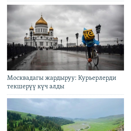
Москвадагы жардыруу: Курьерлерди
текшерүү күч алды