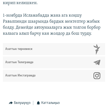
кирип келишкен.
1-ноябрда Исламабадда жана ага коңшу
Равалпинди шаарында бардык мектептер жабык
болду. Демейде автоунааларга жык толгон борбор
калаага алып барчу кан жолдор да бош турду.
Азаттык тиркемеси
Азаттык Телеграмда
Азаттык Инстаграмда
Бөлүшүңүз
Катталыңыз