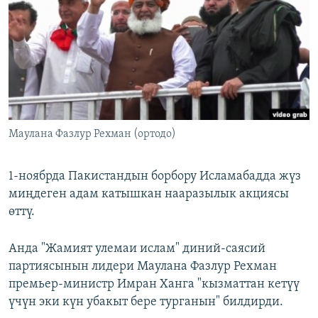
ОНЛАЙН ШЕРИНЕ
ЭЖЕ-СИҢДИЛЕР
АЗАТТЫК+
ЫҢГАЙСЫЗ СУРООЛОР
ЭЕ/АРнун бардык сайттары
Маулана Фазлур Рехман (ортодо)
1-ноябрда Пакистандын борбору Исламабадда жүз
миңдеген адам катышкан нааразылык акциясы
өттү.
Анда "Жамият улемаи ислам" диний-саясий
партиясынын лидери Маулана Фазлур Рехман
премьер-министр Имран Ханга "кызматтан кетүү
үчүн эки күн убакыт бере турганын" билдирди.