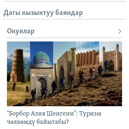
Дагы кызыктуу баяндар
Окуялар
"Борбор Азия Шенгени": Туризм
чөлкөмдү байытабы?