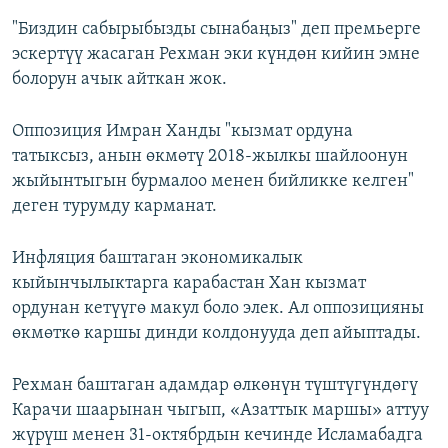
"Биздин сабырыбызды сынабаңыз" деп премьерге
эскертүү жасаган Рехман эки күндөн кийин эмне
болорун ачык айткан жок.
Оппозиция Имран Ханды "кызмат ордуна
татыксыз, анын өкмөтү 2018-жылкы шайлоонун
жыйынтыгын бурмалоо менен бийликке келген"
деген турумду карманат.
Инфляция баштаган экономикалык
кыйынчылыктарга карабастан Хан кызмат
ордунан кетүүгө макул боло элек. Ал оппозицияны
өкмөткө каршы динди колдонууда деп айыптады.
Рехман баштаган адамдар өлкөнүн түштүгүндөгү
Карачи шаарынан чыгып, «Азаттык маршы» аттуу
жүрүш менен 31-октябрдын кечинде Исламабадга