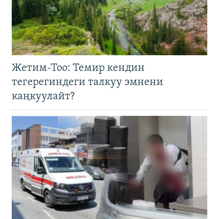
Жетим-Тоо: Темир кендин
тегерегиндеги талкуу эмнени
каңкуулайт?