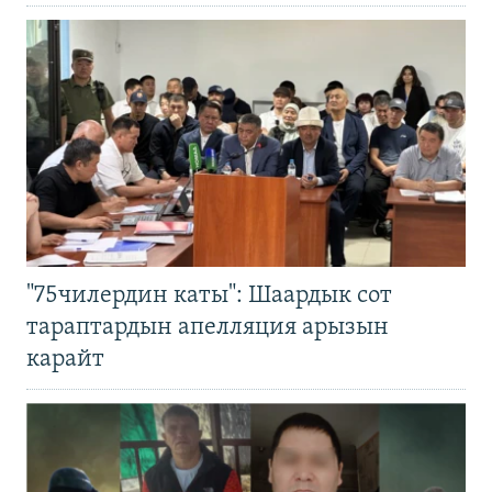
"75чилердин каты": Шаардык сот
тараптардын апелляция арызын
карайт