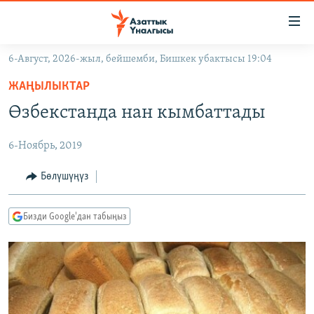
Линктер
Мазмунга
өтүңүз
6-Август, 2026-жыл, бейшемби, Бишкек убактысы 19:04
Навигацияга
ЖАҢЫЛЫКТАР
өтүңүз
ЖАҢЫЛЫКТАР
КЫРГЫЗСТАН
Издөөгө
Өзбекстанда нан кымбаттады
салыңыз
ДҮЙНӨ
КЫРГЫЗСТАН
6-Ноябрь, 2019
УКРАИНА
САЯСАТ
ДҮЙНӨ
АТАЙЫН ИЛИКТӨӨ
ЭКОНОМИКА
БОРБОР АЗИЯ
Бөлүшүңүз
ТВ ПРОГРАММАЛАР
МАДАНИЯТ
Бизди Google'дан табыңыз
ПОДКАСТ
БҮГҮН АЗАТТЫКТА
ӨЗГӨЧӨ ПИКИР
ЭКСПЕРТТЕР ТАЛДАЙТ
БИЗ ЖАНА ДҮЙНӨ
Русский
ДАНИСТЕ