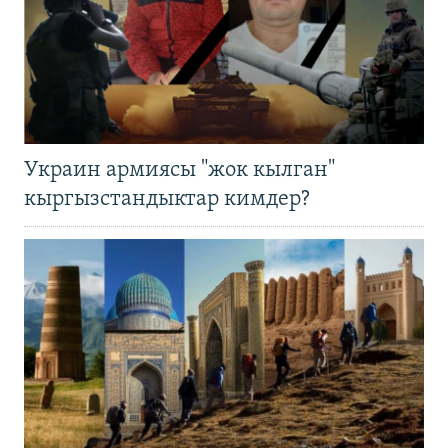
Украин армиясы "жок кылган"
кыргызстандыктар кимдер?