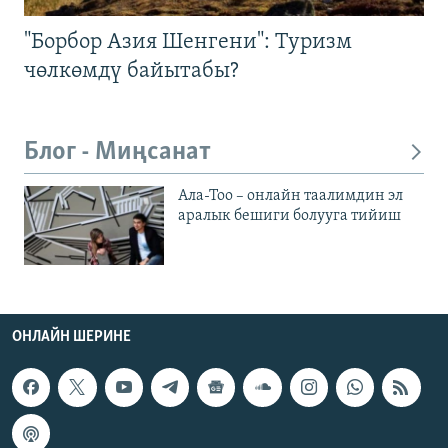
"Борбор Азия Шенгени": Туризм
чөлкөмдү байытабы?
Блог - Миңсанат
Ала-Тоо – онлайн таалимдин эл
аралык бешиги болууга тийиш
ОНЛАЙН ШЕРИНЕ