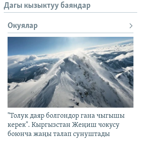
Дагы кызыктуу баяндар
Окуялар
"Толук даяр болгондор гана чыгышы
керек". Кыргызстан Жеңиш чокусу
боюнча жаңы талап сунуштады