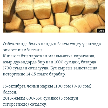
ОНЛАЙН ШЕРИНЕ
ЭЖЕ-СИҢДИЛЕР
АЗАТТЫК+
ЫҢГАЙСЫЗ СУРООЛОР
ЭЕ/АРнун бардык сайттары
Өзбекстанда бөлкө нандын баасы соңку үч аптада
эки эсе кымбаттады.
Kun.uz сайты тараткан маалыматка караганда,
азыр дүкөндөрдө бир нан 1600 сумдан, базарда
1700 сумдан сатылууда. Бул кыргыз валютасына
которгондо 14-15 сомго барабар.
15-октябрга чейин наркы 1100 сом (9-10 сом)
болгон.
2018-жылы 600-650 сумдан (5 сомдун
тегерегинде) сатылчу.