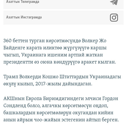
Азаттык Телеграмда
Азаттык Инстаграмда
360 беттен турган көрсөтмөсүндө Волкер Жо
Байденге карата иликтөө жүргүзүүгө каршы
чыгып, Украинага ишеним артпай жаткан
президентти өз оюна көндүрүүгө аракет кылган.
Трамп Волкерди Кошмо Штаттардын Украинадагы
өкүлү кылып, 2017-жылы дайындаган.
АКШнын Европа Биримдигиндеги элчиси Гордон
Сондленд болсо, алгачкы көрсөтмөсүн оңдоп,
башкалардын көрсөтмөлөрүн окугандан кийин
анын айрым чоо-жайын эстегенин айтып берген.