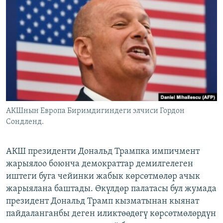
ОНЛАЙН ШЕРИНЕ
ЭЖЕ-СИҢДИЛЕР
АЗАТТЫК+
ЫҢГАЙСЫЗ СУРООЛОР
ЭЕ/АРнун бардык сайттары
АКШнын Европа Биримдигиндеги элчиси Гордон
Сондленд.
АКШ президенти Дональд Трампка импичмент
жарыялоо боюнча демократтар демилгелеген
иштеги буга чейинки жабык көрсөтмөлөр ачык
жарыялана баштады. Өкүлдөр палатасы бул жумада
президент Дональд Трамп кызматынан кыянат
пайдаланганбы деген иликтөөдөгү көрсөтмөлөрдүн