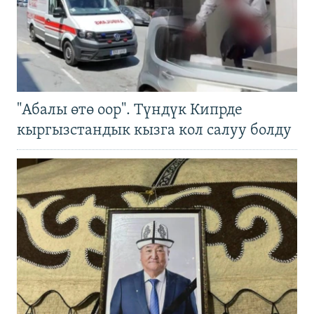
"Абалы өтө оор". Түндүк Кипрде
кыргызстандык кызга кол салуу болду