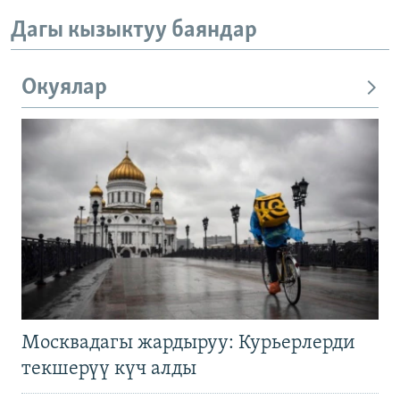
Дагы кызыктуу баяндар
Окуялар
Москвадагы жардыруу: Курьерлерди
текшерүү күч алды