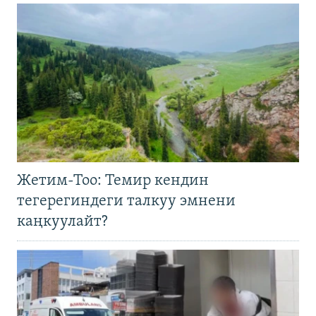
Жетим-Тоо: Темир кендин
тегерегиндеги талкуу эмнени
каңкуулайт?