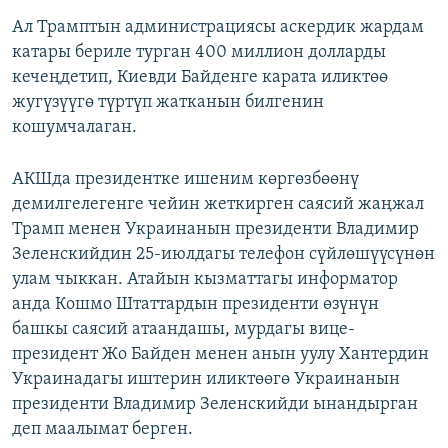
Ал Трамптын администрациясы аскердик жардам
катары бериле турган 400 миллион долларды
кечеңдетип, Киевди Байденге карата иликтөө
жугүзүүгө түртүп жатканын билгенин
кошумчалаган.
АКШда президентке ишеним көргөзбөөнү
демилгелегенге чейин жеткирген саясий жаңжал
Трамп менен Украинанын президенти Владимир
Зеленскийдин 25-июлдагы телефон сүйлөшүүсүнөн
улам чыккан. Атайын кызматтагы информатор
анда Кошмо Штаттардын президенти өзүнүн
башкы саясий атаандашы, мурдагы вице-
президент Жо Байден менен анын уулу Хантердин
Украинадагы иштерин иликтөөгө Украинанын
президенти Владимир Зеленскийди ынандырган
деп маалымат берген.