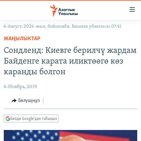
Линктер
Мазмунга
өтүңүз
6-Август, 2026-жыл, бейшемби, Бишкек убактысы 07:41
Навигацияга
ЖАҢЫЛЫКТАР
өтүңүз
ЖАҢЫЛЫКТАР
КЫРГЫЗСТАН
Издөөгө
Сондленд: Киевге берилчү жардам
салыңыз
ДҮЙНӨ
КЫРГЫЗСТАН
Байденге карата иликтөөгө көз
УКРАИНА
САЯСАТ
ДҮЙНӨ
каранды болгон
АТАЙЫН ИЛИКТӨӨ
ЭКОНОМИКА
БОРБОР АЗИЯ
6-Ноябрь, 2019
ТВ ПРОГРАММАЛАР
МАДАНИЯТ
Бөлүшүңүз
ПОДКАСТ
БҮГҮН АЗАТТЫКТА
ӨЗГӨЧӨ ПИКИР
ЭКСПЕРТТЕР ТАЛДАЙТ
Бизди Google'дан табыңыз
БИЗ ЖАНА ДҮЙНӨ
Русский
ДАНИСТЕ