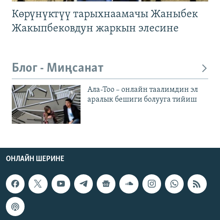
Көрүнүктүү тарыхнаамачы Жаныбек
Жакыпбековдун жаркын элесине
Блог - Миңсанат
Ала-Тоо – онлайн таалимдин эл
аралык бешиги болууга тийиш
ОНЛАЙН ШЕРИНЕ