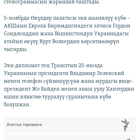
стенограммасын жарыялай баштады.
5-ноябрда Өкүлдөр палатасы эки маанилүү күбө –
АКШнын Европа Биримдигиндеги элчиси Гордон
Сондленддин жана Вашингтондун Украинадагы
атайын өкүлү Курт Волкердин көрсөтмөлөрүн
чыгарды.
Эки дипломат тең Трамптын 25-июлда
Украинанын президенти Владимир Зеленский
менен телефон сүйлөшүүсүнө жана мурдагы вице-
президент Жо Байден менен анын уулу Хантердин
ишин иликтөө тууралуу суранычына күбө
болушкан.
Азаттык тиркемеси