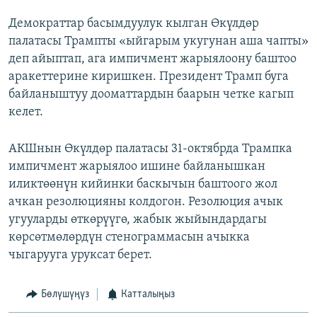
Демократтар басымдуулук кылган Өкүлдөр
палатасы Трампты «ыйгарым укугунан аша чапты»
деп айыптап, ага импичмент жарыялоону баштоо
аракеттерине киришкен. Президент Трамп буга
байланыштуу дооматтардын баарын четке кагып
келет.
АКШнын Өкүлдөр палатасы 31-октябрда Трампка
импичмент жарыялоо ишине байланышкан
иликтөөнүн кийинки баскычын баштоого жол
ачкан резолюцияны колдогон. Резолюция ачык
угууларды өткөрүүгө, жабык жыйындардагы
көрсөтмөлөрдүн стенограммасын ачыкка
чыгарууга уруксат берет.
Бөлүшүңүз
Катталыңыз