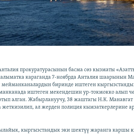
 Анталия прокуратурасынын басма сөз кызматы «Азат
алыматка караганда 7-ноябрда Анталия шаарынын М
 мейманканалардын биринде иштеген кыргызстандык
манканада иштеген мекендешин ур-токмокко алып ч
ртып алган. Жабырлануучу, 38 жаштагы Н.К. Манавга
 жеткизилип, ал жерден полиция кымзаткерлерине а
ылайык, кыргызстандык эки шектүү жаранга каршы