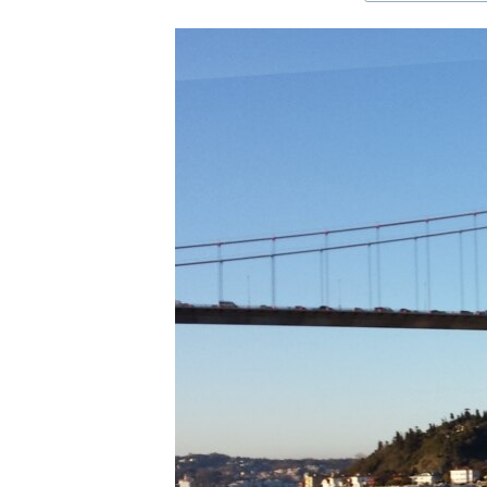
ЭЖЕ-СИҢДИЛЕР
АЗАТТЫК+
ЫҢГАЙСЫЗ СУРООЛОР