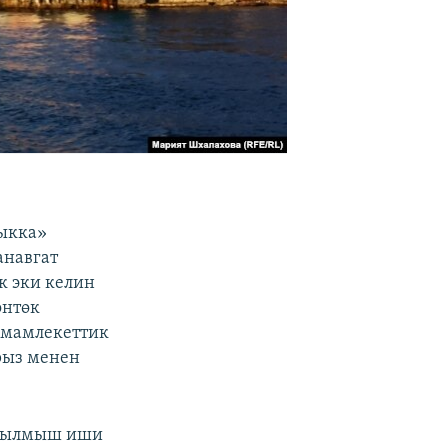
тыкка»
анавгат
 эки келин
өнтөк
т мамлекеттик
рыз менен
 кылмыш иши