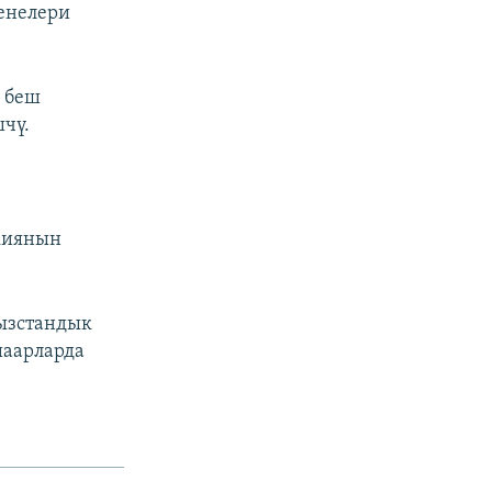
ренелери
 беш
чү.
киянын
ызстандык
шаарларда