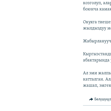
козголуп, ал
боюнча камак
Окуяга тиеш
жылдыздуу м
Жабырлануучу
Кыргызстанд
абактарында 
Ал эми жалп
катталган. А
жашап, эмгек
Бөлүшүңү