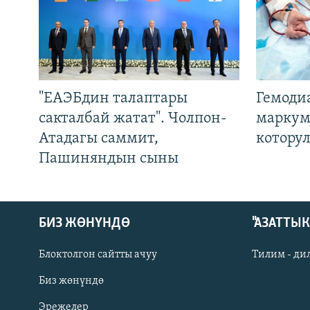
"ЕАЭБдин талаптары
Гемоди
сакталбай жатат". Чолпон-
маркум
Атадагы саммит,
котору
Пашиняндын сыны
БИЗ ЖӨНҮНДӨ
"АЗАТТЫ
Блоктолгон сайтты ачуу
Тилим - ди
Биз жөнүндө
Русский
Эрежелер