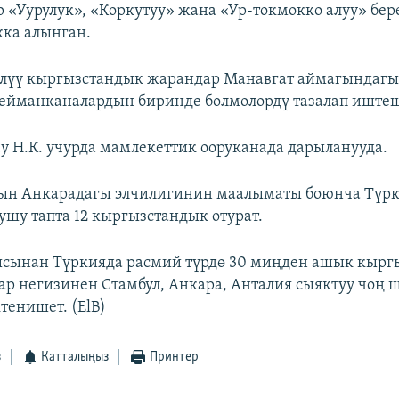
ар «Уурулук», «Коркутуу» жана «Ур-токмокко алуу» бе
ка алынган.
елүү кыргызстандык жарандар Манавгат аймагындагы
ейманканалардын биринде бөлмөлөрдү тазалап иштеш
 Н.К. учурда мамлекеттик ооруканада дарыланууда.
ын Анкарадагы элчилигинин маалыматы боюнча Түр
ушу тапта 12 кыргызстандык отурат.
ысынан Түркияда расмий түрдө 30 миңден ашык кырг
лар негизинен Стамбул, Анкара, Анталия сыяктуу чоң 
тенишет. (ElB)
з
Катталыңыз
Принтер