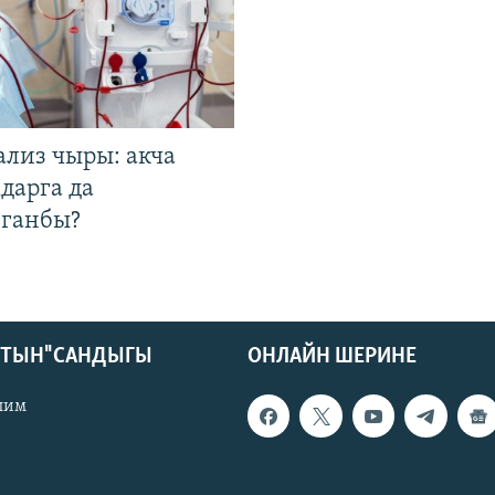
ализ чыры: акча
дарга да
лганбы?
КТЫН" САНДЫГЫ
ОНЛАЙН ШЕРИНЕ
лим