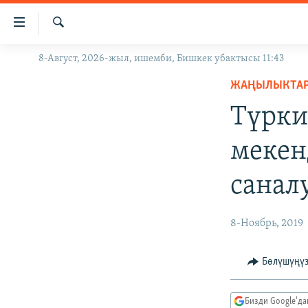
Линктер
Мазмунга
өтүңүз
Издөө
8-Август, 2026-жыл, ишемби, Бишкек убактысы 11:43
ЖАҢЫЛЫКТАР
Навигацияга
өтүңүз
ЖАҢЫЛЫКТА
КЫРГЫЗСТАН
Издөөгө
Түрки
ДҮЙНӨ
КЫРГЫЗСТАН
салыңыз
УКРАИНА
САЯСАТ
ДҮЙНӨ
мекен
АТАЙЫН ИЛИКТӨӨ
ЭКОНОМИКА
БОРБОР АЗИЯ
санал
ТВ ПРОГРАММАЛАР
МАДАНИЯТ
ПОДКАСТ
БҮГҮН АЗАТТЫКТА
8-Ноябрь, 2019
ӨЗГӨЧӨ ПИКИР
ЭКСПЕРТТЕР ТАЛДАЙТ
БИЗ ЖАНА ДҮЙНӨ
Бөлүшүңү
ДАНИСТЕ
Бизди Google'д