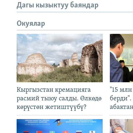
Дагы кызыктуу баяндар
Окуялар
Кыргызстан кремацияга
"15 мл
расмий тыюу салды. Өлкөдө
берди"
көрүстөн жетиштүүбү?
абакта