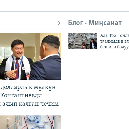
Блог - Миңсанат
Ала-Тоо – онл
таалимдин эл
бешиги болуу
н долларлык мүлкүн
. Конгантиевди
н алып калган чечим