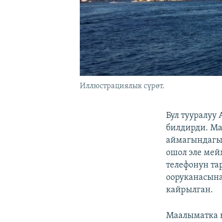
Иллюстрациялык сүрөт.
Бул тууралуу
билдирди. Ма
аймагындагы
ошол эле мей
телефонун та
ооруканасына
кайрылган.
Маалыматка 