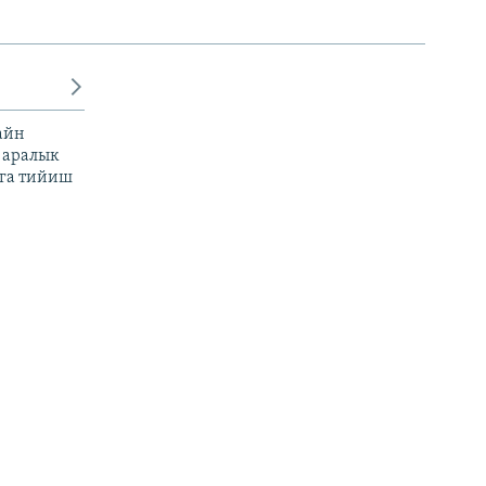
айн
 аралык
га тийиш