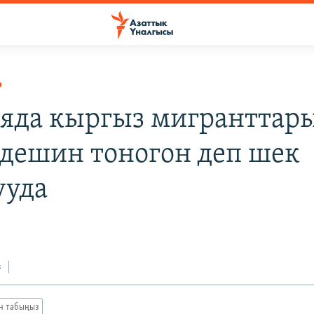
Р
яда кыргыз мигранттар
дешин тоногон деп шек
ууда
з
ан табыңыз