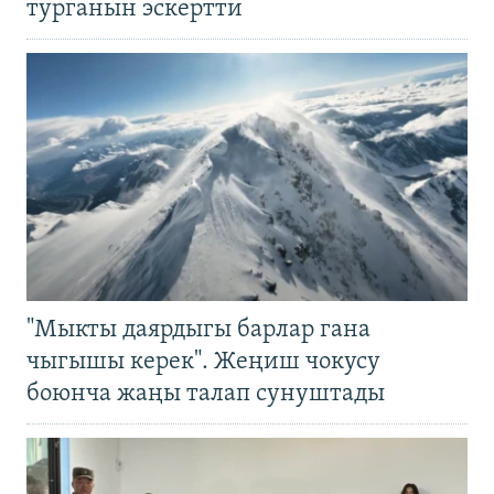
турганын эскертти
"Мыкты даярдыгы барлар гана
чыгышы керек". Жеңиш чокусу
боюнча жаңы талап сунуштады