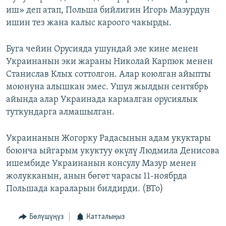
иш» деп атап, Польша бийлигин Игорь Мазурдун
ишин тез жана калыс кароого чакырды.
Буга чейин Орусияда ушундай эле кине менен
Украинанын эки жараны Николай Карпюк менен
Станислав Клых соттолгон. Алар коюлган айыпты
моюнуна алышкан эмес. Ушул жылдын сентябрь
айында алар Украинада кармалган орусиялык
туткундарга алмашылган.
Украинанын Жогорку Радасынын адам укуктары
боюнча ыйгарым укуктуу өкүлү Людмила Денисова
ишембиде Украинанын консулу Мазур менен
жолукканын, анын бөгөт чарасы 11-ноябрда
Польшада караларын билдирди. (BTo)
Бөлүшүңүз
Катталыңыз