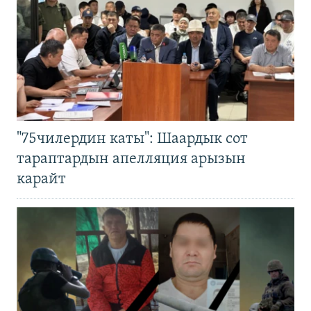
"75чилердин каты": Шаардык сот
тараптардын апелляция арызын
карайт