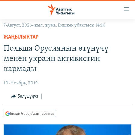
Линктер
Мазмунга
өтүңүз
7-Август, 2026-жыл, жума, Бишкек убактысы 14:10
Навигацияга
ЖАҢЫЛЫКТАР
өтүңүз
ЖАҢЫЛЫКТАР
КЫРГЫЗСТАН
Издөөгө
Польша Орусиянын өтүнүчү
салыңыз
ДҮЙНӨ
КЫРГЫЗСТАН
менен украин активистин
УКРАИНА
САЯСАТ
ДҮЙНӨ
кармады
АТАЙЫН ИЛИКТӨӨ
ЭКОНОМИКА
БОРБОР АЗИЯ
10-Ноябрь, 2019
ТВ ПРОГРАММАЛАР
МАДАНИЯТ
Бөлүшүңүз
ПОДКАСТ
БҮГҮН АЗАТТЫКТА
ӨЗГӨЧӨ ПИКИР
ЭКСПЕРТТЕР ТАЛДАЙТ
Бизди Google'дан табыңыз
БИЗ ЖАНА ДҮЙНӨ
Русский
ДАНИСТЕ