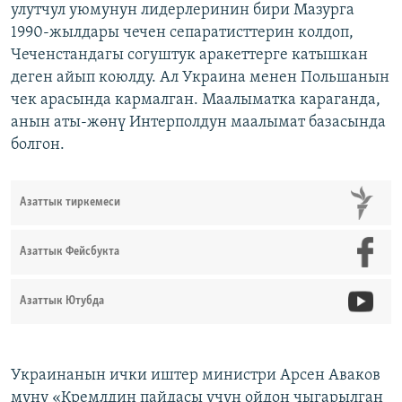
улутчул уюмунун лидерлеринин бири Мазурга
1990-жылдары чечен сепаратисттерин колдоп,
Чеченстандагы согуштук аракеттерге катышкан
деген айып коюлду. Ал Украина менен Польшанын
чек арасында кармалган. Маалыматка караганда,
анын аты-жөнү Интерполдун маалымат базасында
болгон.
Азаттык тиркемеси
Азаттык Фейсбукта
Азаттык Ютубда
Украинанын ички иштер министри Арсен Аваков
муну «Кремлдин пайдасы үчүн ойдон чыгарылган