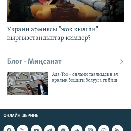
Украин армиясы "жок кылган"
кыргызстандыктар кимдер?
Блог - Миңсанат
Ала-Тоо – онлайн таалимдин эл
аралык бешиги болууга тийиш
ОНЛАЙН ШЕРИНЕ