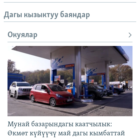
Дагы кызыктуу баяндар
Окуялар
Мунай базарындагы каатчылык:
Өкмөт күйүүчү май дагы кымбаттай