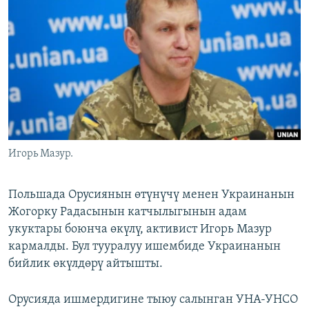
ОНЛАЙН ШЕРИНЕ
ЭЖЕ-СИҢДИЛЕР
АЗАТТЫК+
ЫҢГАЙСЫЗ СУРООЛОР
ЭЕ/АРнун бардык сайттары
Игорь Мазур.
Польшада Орусиянын өтүнүчү менен Украинанын
Жогорку Радасынын катчылыгынын адам
укуктары боюнча өкүлү, активист Игорь Мазур
кармалды. Бул тууралуу ишембиде Украинанын
бийлик өкүлдөрү айтышты.
Орусияда ишмердигине тыюу салынган УНА-УНСО