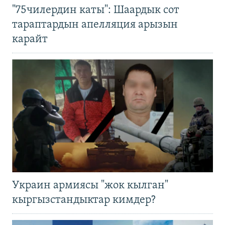
"75чилердин каты": Шаардык сот
тараптардын апелляция арызын
карайт
Украин армиясы "жок кылган"
кыргызстандыктар кимдер?