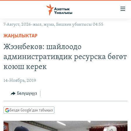
Линктер
Мазмунга
өтүңүз
7-Август, 2026-жыл, жума, Бишкек убактысы 04:55
Навигацияга
ЖАҢЫЛЫКТАР
өтүңүз
ЖАҢЫЛЫКТАР
КЫРГЫЗСТАН
Издөөгө
Жээнбеков: шайлоодо
салыңыз
ДҮЙНӨ
КЫРГЫЗСТАН
административдик ресурска бөгөт
УКРАИНА
САЯСАТ
ДҮЙНӨ
коюш керек
АТАЙЫН ИЛИКТӨӨ
ЭКОНОМИКА
БОРБОР АЗИЯ
14-Ноябрь, 2019
ТВ ПРОГРАММАЛАР
МАДАНИЯТ
Бөлүшүңүз
ПОДКАСТ
БҮГҮН АЗАТТЫКТА
ӨЗГӨЧӨ ПИКИР
ЭКСПЕРТТЕР ТАЛДАЙТ
Бизди Google'дан табыңыз
БИЗ ЖАНА ДҮЙНӨ
Русский
ДАНИСТЕ