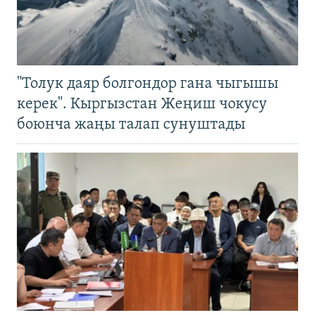
"Толук даяр болгондор гана чыгышы
керек". Кыргызстан Жеңиш чокусу
боюнча жаңы талап сунуштады