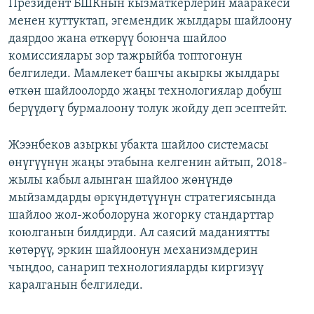
Президент БШКнын кызматкерлерин мааракеси
менен куттуктап, эгемендик жылдары шайлоону
даярдоо жана өткөрүү боюнча шайлоо
комиссиялары зор тажрыйба топтогонун
белгиледи. Мамлекет башчы акыркы жылдары
өткөн шайлоолордо жаңы технологиялар добуш
берүүдөгү бурмалоону толук жойду деп эсептейт.
Жээнбеков азыркы убакта шайлоо системасы
өнүгүүнүн жаңы этабына келгенин айтып, 2018-
жылы кабыл алынган шайлоо жөнүндө
мыйзамдарды өркүндөтүүнүн стратегиясында
шайлоо жол-жоболоруна жогорку стандарттар
коюлганын билдирди. Ал саясий маданиятты
көтөрүү, эркин шайлоонун механизмдерин
чыңдоо, санарип технологияларды киргизүү
каралганын белгиледи.