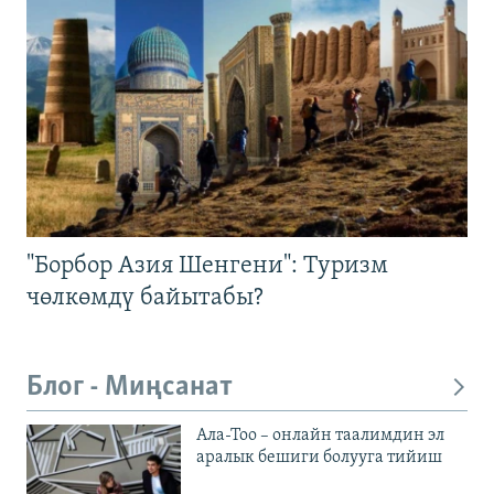
"Борбор Азия Шенгени": Туризм
чөлкөмдү байытабы?
Блог - Миңсанат
Ала-Тоо – онлайн таалимдин эл
аралык бешиги болууга тийиш