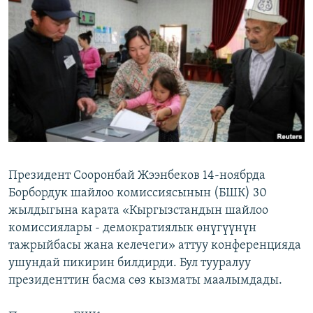
ОНЛАЙН ШЕРИНЕ
ЭЖЕ-СИҢДИЛЕР
АЗАТТЫК+
ЫҢГАЙСЫЗ СУРООЛОР
ЭЕ/АРнун бардык сайттары
Президент Сооронбай Жээнбеков 14-ноябрда
Борбордук шайлоо комиссиясынын (БШК) 30
жылдыгына карата «Кыргызстандын шайлоо
комиссиялары - демократиялык өнүгүүнүн
тажрыйбасы жана келечеги» аттуу конференцияда
ушундай пикирин билдирди. Бул тууралуу
президенттин басма сөз кызматы маалымдады.