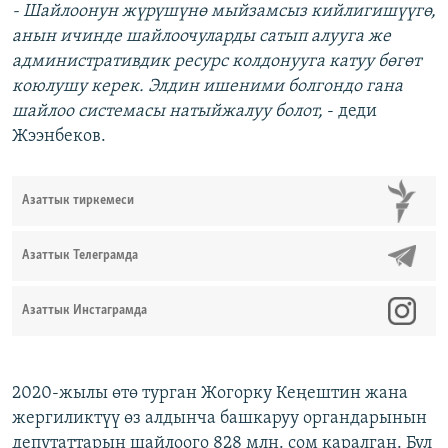
- Шайлоонун жүрүшүнө мыйзамсыз кийлигишүүгө,
анын ичинде шайлоочуларды сатып алууга же
административдик ресурс колдонууга катуу бөгөт
коюлушу керек. Элдин ишеними болгондо гана
шайлоо системасы натыйжалуу болот,
- деди
Жээнбеков.
Азаттык тиркемеси
Азаттык Телеграмда
Азаттык Инстаграмда
2020-жылы өтө турган Жогорку Кеңештин жана
жергиликтүү өз алдынча башкаруу органдарынын
депутаттарын шайлоого 828 млн. сом каралган. Бул