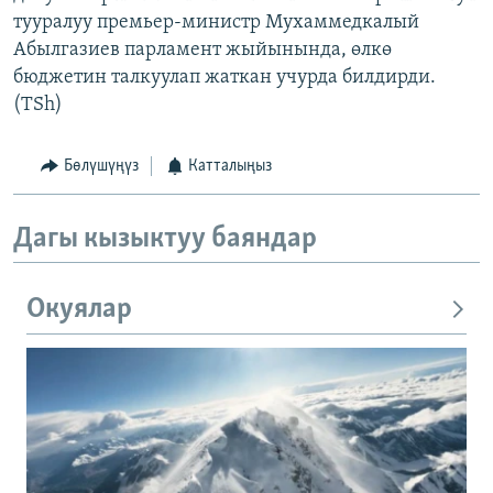
тууралуу премьер-министр Мухаммедкалый
Абылгазиев парламент жыйынында, өлкө
бюджетин талкуулап жаткан учурда билдирди.
(TSh)
Бөлүшүңүз
Катталыңыз
Дагы кызыктуу баяндар
Окуялар