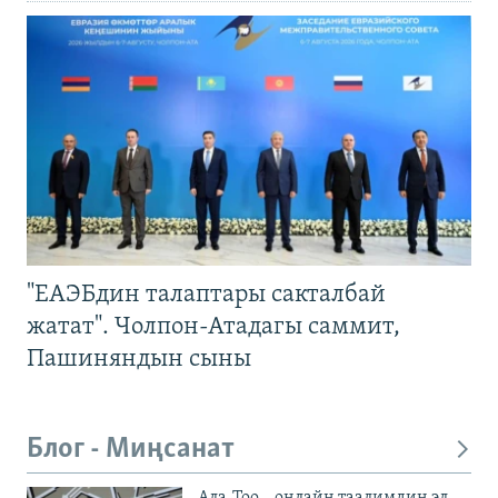
"ЕАЭБдин талаптары сакталбай
жатат". Чолпон-Атадагы саммит,
Пашиняндын сыны
Блог - Миңсанат