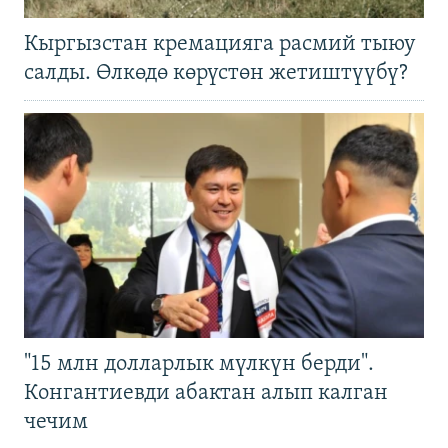
Кыргызстан кремацияга расмий тыюу
салды. Өлкөдө көрүстөн жетиштүүбү?
"15 млн долларлык мүлкүн берди".
Конгантиевди абактан алып калган
чечим