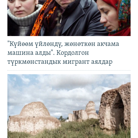
"Күйөөм үйлөндү, жөнөткөн акчама
машина алды". Кордолгон
түркмөнстандык мигрант аялдар