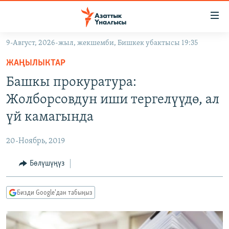
Линктер
Мазмунга
өтүңүз
9-Август, 2026-жыл, жекшемби, Бишкек убактысы 19:35
Навигацияга
ЖАҢЫЛЫКТАР
өтүңүз
ЖАҢЫЛЫКТАР
КЫРГЫЗСТАН
Издөөгө
Башкы прокуратура:
салыңыз
ДҮЙНӨ
КЫРГЫЗСТАН
Жолборсовдун иши тергелүүдө, ал
УКРАИНА
САЯСАТ
ДҮЙНӨ
үй камагында
АТАЙЫН ИЛИКТӨӨ
ЭКОНОМИКА
БОРБОР АЗИЯ
20-Ноябрь, 2019
ТВ ПРОГРАММАЛАР
МАДАНИЯТ
Бөлүшүңүз
ПОДКАСТ
БҮГҮН АЗАТТЫКТА
ӨЗГӨЧӨ ПИКИР
ЭКСПЕРТТЕР ТАЛДАЙТ
Бизди Google'дан табыңыз
БИЗ ЖАНА ДҮЙНӨ
Русский
ДАНИСТЕ