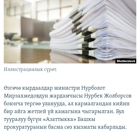
ОНЛАЙН ШЕРИНЕ
ЭЖЕ-СИҢДИЛЕР
АЗАТТЫК+
ЫҢГАЙСЫЗ СУРООЛОР
ЭЕ/АРнун бардык сайттары
Иллюстрациялык сүрөт.
Өзгөчө кырдаалдар министри Нурболот
Мирзахмедовдун жардамчысы Нурбек Жолборсов
боюнча тергөө уланууда, ал кармалгандан кийин
бир айга жетпей үй камагына чыгарылган. Бул
тууралуу бүгүн «Азаттыкка» Башкы
прокуратуранын басма сөз кызматы кабарлады.