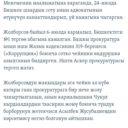
Мекеменин маалыматына караганда, 24-июлда
Бишкек шаардык соту анын адвокатынын
өтүнүчүн канааттандырып, үй камагына чыгарган.
Жолборсов быйыл 6-июлда кармалып, Бишкектеги
№1 тергөө абагына камалган. Башкы прокуратура
анын иши Жазык кодексинин 319-беренеси
(«Коррупция») боюнча сотко чейинки өндүрүшкө
алынганын билдирген. Ишти Аскер прокуратурасы
тергеп жатат.
Жолборсовдун жакындары ага чейин ал күбө
катары гана прокуратурага бир нече жолу
чакыртылганын, анын кармалышына Чукул
кырдаалдардын таасирин жоюу боюнча түндүк
борборунун жетекчиси Асылбек Жусубалиевдин
көрсөтмөсү негиз болгонун айтышкан.