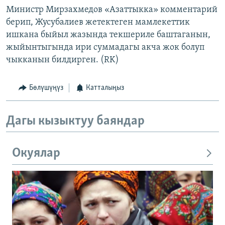
Министр Мирзахмедов «Азаттыкка» комментарий
берип, Жусубалиев жетектеген мамлекеттик
ишкана быйыл жазында текшериле баштаганын,
жыйынтыгында ири суммадагы акча жок болуп
чыкканын билдирген. (RK)
Бөлүшүңүз
Катталыңыз
Дагы кызыктуу баяндар
Окуялар