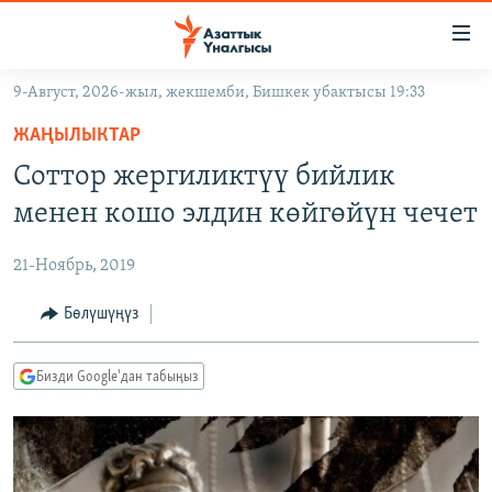
Линктер
Мазмунга
өтүңүз
9-Август, 2026-жыл, жекшемби, Бишкек убактысы 19:33
Навигацияга
ЖАҢЫЛЫКТАР
өтүңүз
ЖАҢЫЛЫКТАР
КЫРГЫЗСТАН
Издөөгө
Соттор жергиликтүү бийлик
салыңыз
ДҮЙНӨ
КЫРГЫЗСТАН
менен кошо элдин көйгөйүн чечет
УКРАИНА
САЯСАТ
ДҮЙНӨ
21-Ноябрь, 2019
АТАЙЫН ИЛИКТӨӨ
ЭКОНОМИКА
БОРБОР АЗИЯ
ТВ ПРОГРАММАЛАР
Бөлүшүңүз
МАДАНИЯТ
ПОДКАСТ
БҮГҮН АЗАТТЫКТА
Бизди Google'дан табыңыз
ӨЗГӨЧӨ ПИКИР
ЭКСПЕРТТЕР ТАЛДАЙТ
БИЗ ЖАНА ДҮЙНӨ
Русский
ДАНИСТЕ