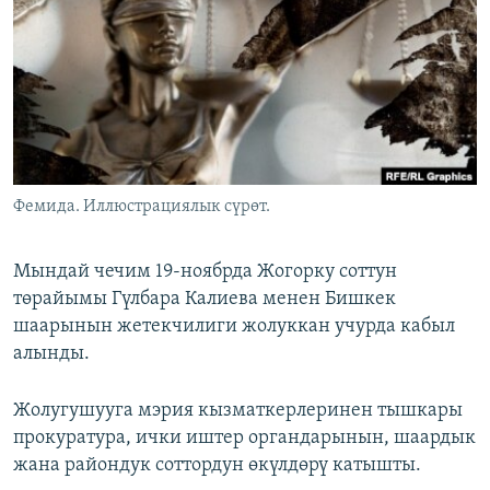
ОНЛАЙН ШЕРИНЕ
ЭЖЕ-СИҢДИЛЕР
АЗАТТЫК+
ЫҢГАЙСЫЗ СУРООЛОР
ЭЕ/АРнун бардык сайттары
Фемида. Иллюстрациялык сүрөт.
Мындай чечим 19-ноябрда Жогорку соттун
төрайымы Гүлбара Калиева менен Бишкек
шаарынын жетекчилиги жолуккан учурда кабыл
алынды.
Жолугушууга мэрия кызматкерлеринен тышкары
прокуратура, ички иштер органдарынын, шаардык
жана райондук соттордун өкүлдөрү катышты.