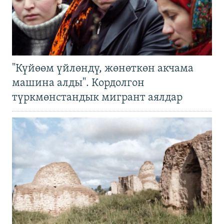
"Күйөөм үйлөндү, жөнөткөн акчама
машина алды". Кордолгон
түркмөнстандык мигрант аялдар