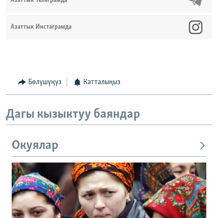
Азаттык Телеграмда
Азаттык Инстаграмда
Бөлүшүңүз
Катталыңыз
Дагы кызыктуу баяндар
Окуялар