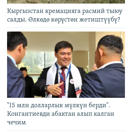
Кыргызстан кремацияга расмий тыюу
салды. Өлкөдө көрүстөн жетиштүүбү?
"15 млн долларлык мүлкүн берди".
Конгантиевди абактан алып калган
чечим