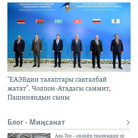
"ЕАЭБдин талаптары сакталбай
жатат". Чолпон-Атадагы саммит,
Пашиняндын сыны
Блог - Миңсанат
Ала-Тоо – онлайн таалимдин эл