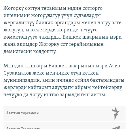
Жогорку соттун төрайымы элдин сотторго
ишенимин жогорулатуу үчүн судьяларды
жергиликтүү бийлик органдары менен чогуу элге
жолугуп, маселелерди жеринде чечүүгө
көмөктөшүүгө чакырды. Бишкек шаарынын мэри
жана акимдер Жогорку сот төрайымынын
демилгесин колдошту.
Мындан тышкары Бишкек шаарынын мэри Азиз
Суракматов жеке менчикке өтүп кеткен
муниципалдык, анын ичинде сейил бактарындагы
жерлерди кайтарып алуудагы айрым көйгөйлөрдү
чечүүдө да чогуу иштөө зарылдыгын айтты.
Азаттык тиркемеси