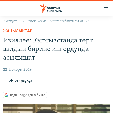
Линктер
Мазмунга
өтүңүз
7-Август, 2026-жыл, жума, Бишкек убактысы 00:24
Навигацияга
ЖАҢЫЛЫКТАР
өтүңүз
ЖАҢЫЛЫКТАР
КЫРГЫЗСТАН
Издөөгө
Изилдөө: Кыргызстанда төрт
салыңыз
ДҮЙНӨ
КЫРГЫЗСТАН
аялдын бирине иш ордунда
УКРАИНА
САЯСАТ
ДҮЙНӨ
асылышат
АТАЙЫН ИЛИКТӨӨ
ЭКОНОМИКА
БОРБОР АЗИЯ
22-Ноябрь, 2019
ТВ ПРОГРАММАЛАР
МАДАНИЯТ
Бөлүшүңүз
ПОДКАСТ
БҮГҮН АЗАТТЫКТА
ӨЗГӨЧӨ ПИКИР
ЭКСПЕРТТЕР ТАЛДАЙТ
Бизди Google'дан табыңыз
БИЗ ЖАНА ДҮЙНӨ
Русский
ДАНИСТЕ