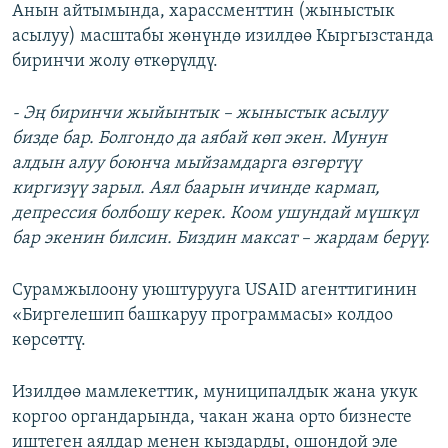
Анын айтымында, харассменттин (жыныстык
асылуу) масштабы жөнүндө изилдөө Кыргызстанда
биринчи жолу өткөрүлдү.
- Эң биринчи жыйынтык – жыныстык асылуу
бизде бар. Болгондо да аябай көп экен. Мунун
алдын алуу боюнча мыйзамдарга өзгөртүү
киргизүү зарыл. Аял баарын ичинде кармап,
депрессия болбошу керек. Коом ушундай мүшкүл
бар экенин билсин. Биздин максат – жардам берүү.
Сурамжылоону уюштурууга USAID агенттигинин
«Биргелешип башкаруу программасы» колдоо
көрсөттү.
Изилдөө мамлекеттик, муниципалдык жана укук
коргоо органдарында, чакан жана орто бизнесте
иштеген аялдар менен кыздарды, ошондой эле