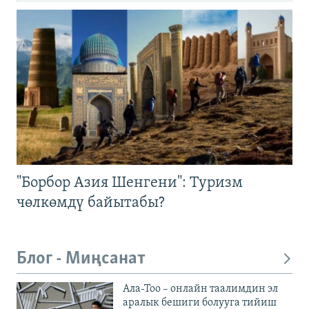
"Борбор Азия Шенгени": Туризм
чөлкөмдү байытабы?
Блог - Миңсанат
Ала-Тоо – онлайн таалимдин эл
аралык бешиги болууга тийиш