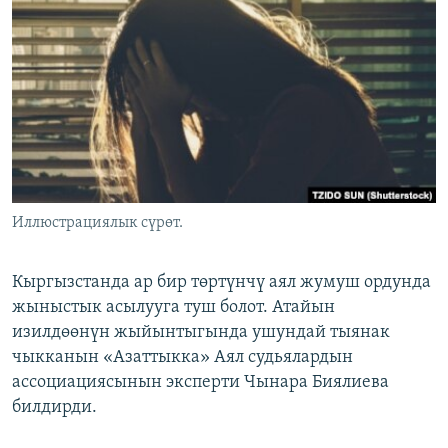
ОНЛАЙН ШЕРИНЕ
ЭЖЕ-СИҢДИЛЕР
АЗАТТЫК+
ЫҢГАЙСЫЗ СУРООЛОР
ЭЕ/АРнун бардык сайттары
Иллюстрациялык сүрөт.
Кыргызстанда ар бир төртүнчү аял жумуш ордунда
жыныстык асылууга туш болот. Атайын
изилдөөнүн жыйынтыгында ушундай тыянак
чыкканын «Азаттыкка» Аял судьялардын
ассоциациясынын эксперти Чынара Биялиева
билдирди.