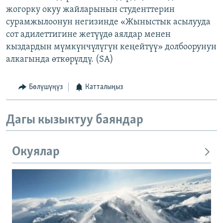
жогорку окуу жайларынын студенттерин
сурамжылоонун негизинде «Жыныстык асылууда
сот адилеттигине жетүүдө аялдар менен
кыздардын мүмкүнчүлүгүн кеңейтүү» долбоорунун
алкагында өткөрүлдү. (SA)
Бөлүшүңүз
Катталыңыз
Дагы кызыктуу баяндар
Окуялар