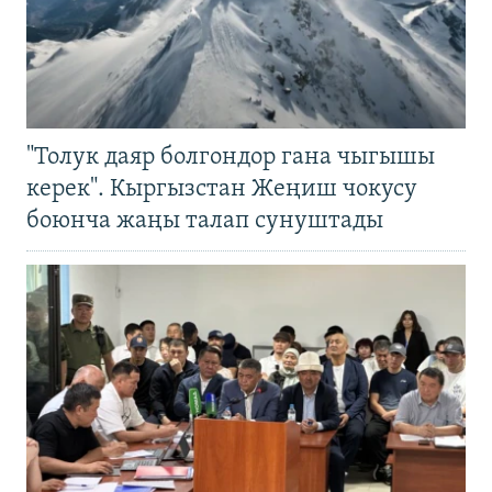
"Толук даяр болгондор гана чыгышы
керек". Кыргызстан Жеңиш чокусу
боюнча жаңы талап сунуштады