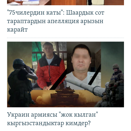
"75чилердин каты": Шаардык сот
тараптардын апелляция арызын
карайт
Украин армиясы "жок кылган"
кыргызстандыктар кимдер?