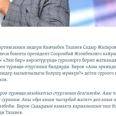
партиясынын лидери Камчыбек Ташиев Садыр Жапаров
леси боюнча президент Сооронбай Жээнбековго кайр
 «Эки бир» көрсөтүүсүндө суроолорго берип жатканд
тен түрмөдө отурганын билдирди. Бирок «Аны эркинд
имдер кызыкчылыгы болушу мүмкүн?» деген суроого 
жок.
ров түрмөдө акыйкатсыз отурганын белгилейм. Аны ч
 суранам. Аны «бул киши чыгарбай жатат» деп анык а
илбейм. Бирок Садырдын камакта кармалышын таш бо
ди Ташиев.