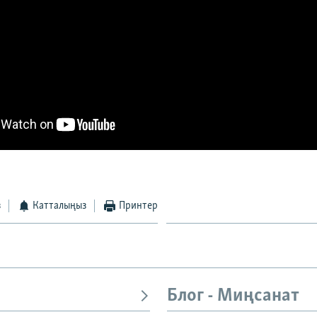
з
Катталыңыз
Принтер
Блог - Миңсанат