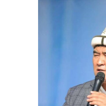
ЭЖЕ-СИҢДИЛЕР
АЗАТТЫК+
ЫҢГАЙСЫЗ СУРООЛОР