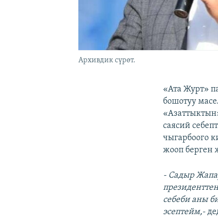
Архивдик сүрөт.
«Ата Журт» 
бошотуу масе
«Азаттыктын»
саясий себеп
чыгарбоого к
жооп берген 
- Садыр Жапа
президенттен
себеби аны б
эсептейм,-
де