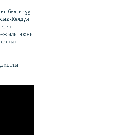
ен белгилүү
Ысык-Көлдүн
деген
18-жылы июнь
баганын
двокаты