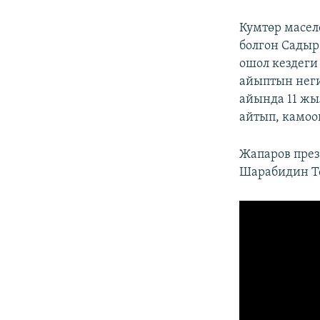
Кумтөр масе
болгон Садыр
ошол кездеги
айыптын нег
айында 11 жы
айтып, камоо
Жапаров пре
Шарабидин То