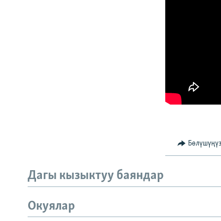
Бөлүшүңү
Дагы кызыктуу баяндар
Окуялар