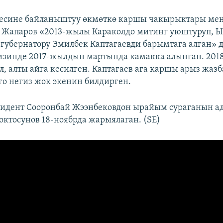
лесине байланыштуу өкмөткө каршы чакырыктары мен
 Жапаров «2013-жылы Караколдо митинг уюштуруп, 
 губернатору Эмилбек Каптагаевди барымтага алган» 
изинде 2017-жылдын мартында камакка алынган. 20
л, алты айга кесилген. Каптагаев ага каршы арыз жаз
го негиз жок экенин билдирген.
зидент Сооронбай Жээнбековдон ырайым сураганын а
ктосунов 18-ноябрда жарыялаган. (SE)