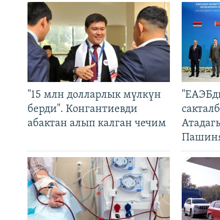
"15 млн долларлык мүлкүн
"ЕАЭБд
берди". Конгантиевди
сакталб
абактан алып калган чечим
Атадаг
Пашин