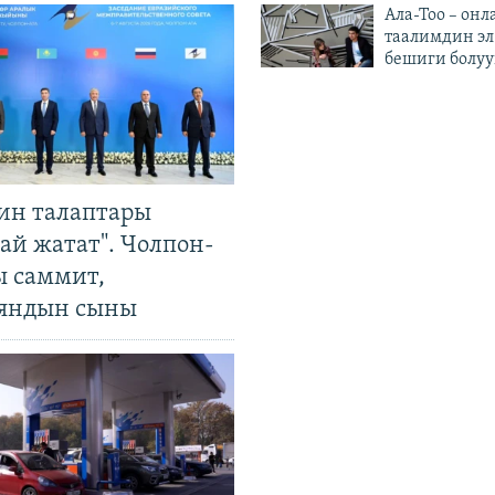
Ала-Тоо – онл
таалимдин эл
бешиги болуу
ин талаптары
ай жатат". Чолпон-
ы саммит,
яндын сыны