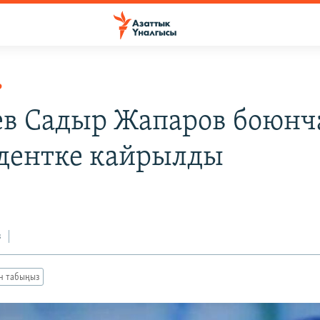
Р
в Садыр Жапаров боюнч
дентке кайрылды
9
з
ан табыңыз