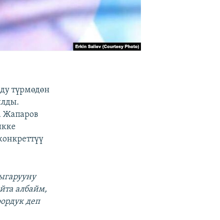
ду түрмөдөн
ылды.
а Жапаров
икке
конкреттүү
ыгарууну
йта албайм,
ордук деп