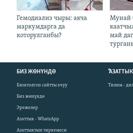
Гемодиализ чыры: акча
Мунай 
маркумдарга да
каатчы
которулганбы?
май да
турган
БИЗ ЖӨНҮНДӨ
"АЗАТТЫ
Блоктолгон сайтты ачуу
Тилим - ди
Биз жөнүндө
Русский
Эрежелер
Азаттык - WhatsApp
ОНЛАЙН ШЕРИНЕ
Азаттыктын тиркемеси