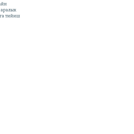
айн
 аралык
га тийиш