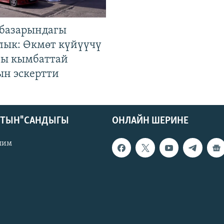
базарындагы
лык: Өкмөт күйүүчү
гы кымбаттай
ын эскертти
КТЫН" САНДЫГЫ
ОНЛАЙН ШЕРИНЕ
лим