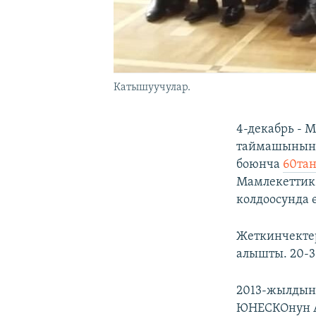
Катышуучулар.
4-декабрь - 
таймашынын ж
боюнча
60та
Мамлекеттик
колдоосунда ө
Жеткинчектер
алышты. 20-3
2013-жылдын 
ЮНЕСКОнун А