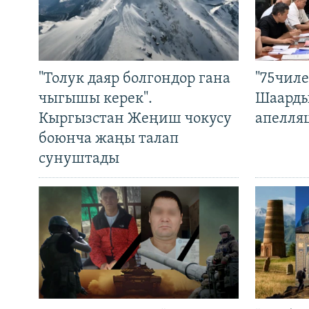
"Толук даяр болгондор гана
"75чиле
чыгышы керек".
Шаарды
Кыргызстан Жеңиш чокусу
апелля
боюнча жаңы талап
сунуштады