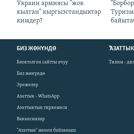
Украин армиясы "жок
"Борбо
кылган" кыргызстандыктар
Туризм
кимдер?
байыта
БИЗ ЖӨНҮНДӨ
"АЗАТТЫ
Блоктолгон сайтты ачуу
Тилим - ди
Биз жөнүндө
Русский
Эрежелер
Азаттык - WhatsApp
ОНЛАЙН ШЕРИНЕ
Азаттыктын тиркемеси
Вакансиялар
"Азаттык" менен байланыш