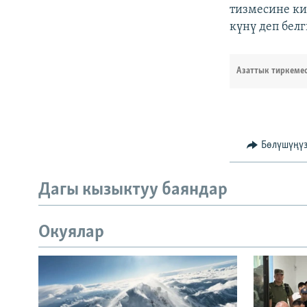
тизмесине ки
күнү деп белг
Азаттык тиркеме
Бөлүшүңү
Дагы кызыктуу баяндар
Окуялар