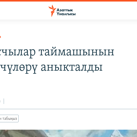
Р
счылар таймашынын
чүлөрү аныкталды
з
ан табыңыз