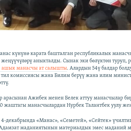
Манас күнүнө карата башталган республикалык манас
еңүүчүлөрү аныкталды. Сынак эки бөлүктөн туруп, 
н ашык манасчы ат салышты
. Алардын 54ү балдар болду
 тил комиссиясы жана Билим берүү жана илим минис
ттү.
 арасынан Ажибек менен Белек аттуу манасчылар би
0 жаштагы манасчылардан Нурбек Талантбек уулу жең
4-декабрында «Манас», «Семетей», «Сейтек» үчилти
дамзат маданиятынын материалдык эмес маданий 