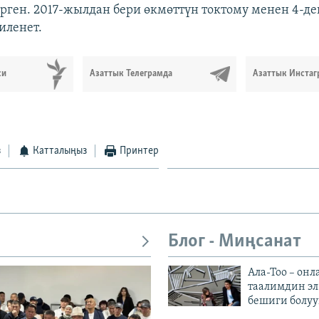
рген. 2017-жылдан бери өкмөттүн токтому менен 4-д
иленет.
си
Азаттык Телеграмда
Азаттык Инстаг
з
Катталыңыз
Принтер
Блог - Миңсанат
Ала-Тоо – онл
таалимдин эл
бешиги болуу