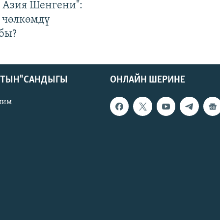
р Азия Шенгени":
 чөлкөмдү
бы?
КТЫН" САНДЫГЫ
ОНЛАЙН ШЕРИНЕ
лим