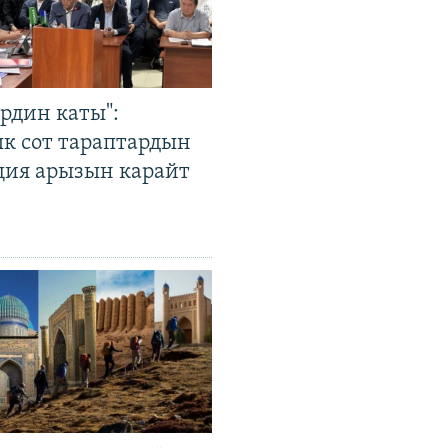
рдин каты":
к сот тараптардын
ция арызын карайт