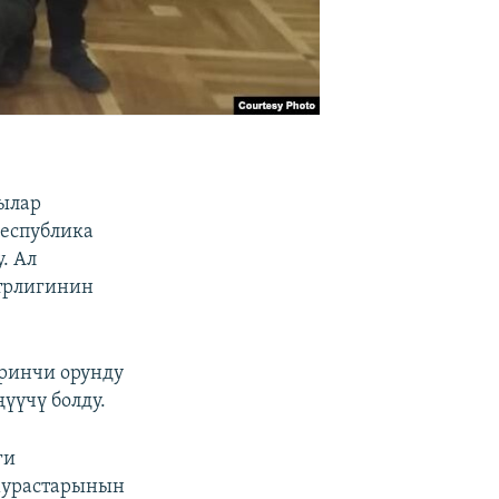
чылар
республика
. Ал
трлигинин
ринчи орунду
үүчү болду.
ги
мурастарынын