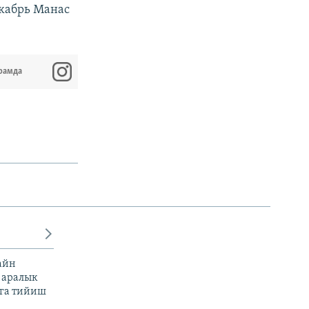
екабрь Манас
рамда
айн
 аралык
га тийиш