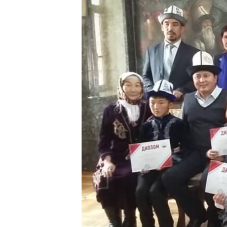
ЭЖЕ-СИҢДИЛЕР
АЗАТТЫК+
ЫҢГАЙСЫЗ СУРООЛОР