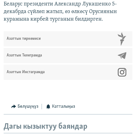
Беларус президенти Александр Лукашенко 5-
декабрда сүйлөп жатып, өз өлкөсү Орусиянын
курамына кирбей турганын билдирген.
Азаттык тиркемеси
Азаттык Телеграмда
Азаттык Инстаграмда
Бөлүшүңүз
Катталыңыз
Дагы кызыктуу баяндар