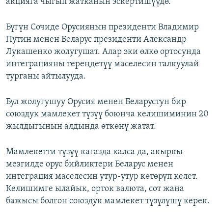
акцияга чыгып жатканын эскертишүүдө.
Бүгүн Сочиде Орусиянын президенти Владимир
Путин менен Беларус президенти Александр
Лукашенко жолугушат. Алар эки өлкө ортосунда
интеграцияны тереңдетүү маселесин талкуулай
турганы айтылууда.
Бул жолугушуу Орусия менен Беларустун бир
союздук мамлекет түзүү боюнча келишиминин 20
жылдыгынын алдында өткөнү жатат.
Мамлекетти түзүү кагазда калса да, акыркы
мезгилде орус бийликтери Беларус менен
интеграция маселесин утур-утур көтөрүп келет.
Келишимге ылайык, орток валюта, сот жана
бажысы болгон союздук мамлекет түзүлүшү керек.