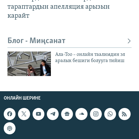
тараптардын апелляция арызын
карайт
Блог - Миңсанат
Ала-Тоо – онлайн таалимдин эл
аралык бешиги болууга тийиш
ОНЛАЙН ШЕРИНЕ