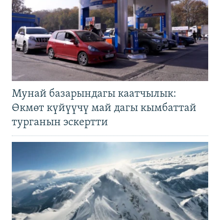
Мунай базарындагы каатчылык:
Өкмөт күйүүчү май дагы кымбаттай
турганын эскертти