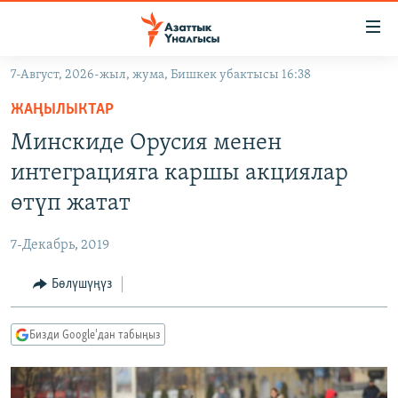
Линктер
Мазмунга
өтүңүз
7-Август, 2026-жыл, жума, Бишкек убактысы 16:38
Навигацияга
ЖАҢЫЛЫКТАР
өтүңүз
ЖАҢЫЛЫКТАР
КЫРГЫЗСТАН
Издөөгө
Минскиде Орусия менен
салыңыз
ДҮЙНӨ
КЫРГЫЗСТАН
интеграцияга каршы акциялар
УКРАИНА
САЯСАТ
ДҮЙНӨ
өтүп жатат
АТАЙЫН ИЛИКТӨӨ
ЭКОНОМИКА
БОРБОР АЗИЯ
7-Декабрь, 2019
ТВ ПРОГРАММАЛАР
МАДАНИЯТ
Бөлүшүңүз
ПОДКАСТ
БҮГҮН АЗАТТЫКТА
ӨЗГӨЧӨ ПИКИР
ЭКСПЕРТТЕР ТАЛДАЙТ
Бизди Google'дан табыңыз
БИЗ ЖАНА ДҮЙНӨ
Русский
ДАНИСТЕ