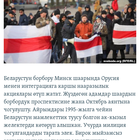
ОНЛАЙН ШЕРИНЕ
ЭЖЕ-СИҢДИЛЕР
АЗАТТЫК+
ЫҢГАЙСЫЗ СУРООЛОР
ЭЕ/АРнун бардык сайттары
Беларустун борбору Минск шаарында Орусия
менен интеграцияга каршы нааразылык
акциялары өтүп жатат. Жүздөгөн адамдар шаардын
борбордук проспектисине жана Октябрь аянтына
чогулушту. Айрымдары 1995-жылга чейин
Беларустун мамлекеттик туусу болгон ак-кызыл
желектерди көтөрүп алышкан. Учурда милиция
чогулгандарды тарата элек. Бирок мыйзамсыз