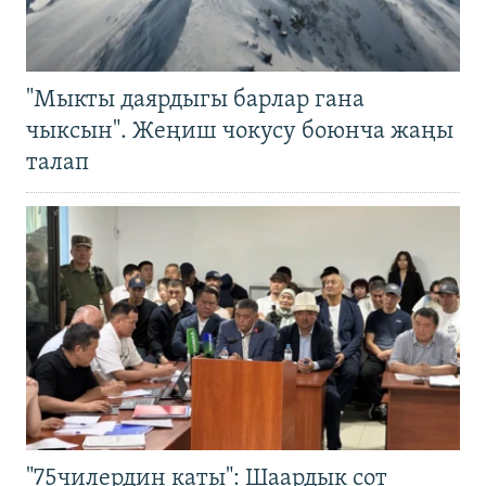
"Мыкты даярдыгы барлар гана
чыксын". Жеңиш чокусу боюнча жаңы
талап
"75чилердин каты": Шаардык сот