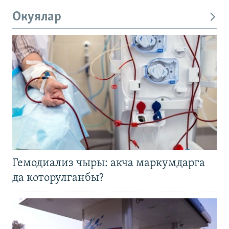
Окуялар
Гемодиализ чыры: акча маркумдарга
да которулганбы?