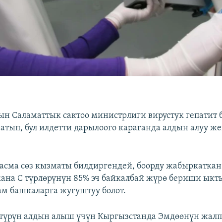
н Саламаттык сактоо министрлиги вирустук гепатит
атып, бул илдетти дарылоого караганда алдын алуу ж
сма сөз кызматы билдиргендей, боорду жабыркаткан
жана С түрлөрүнүн 85% эч байкалбай жүрө бериши ыкт
дам башкаларга жугуштуу болот.
 түрүн алдын алыш үчүн Кыргызстанда Эмдөөнүн жал