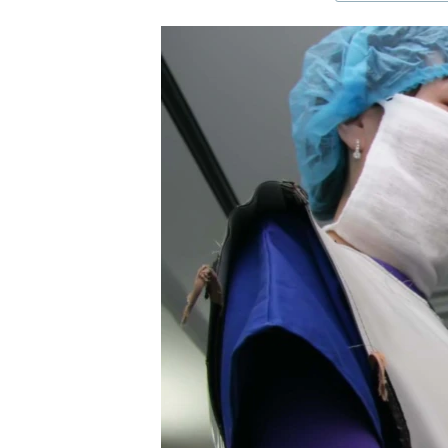
ЭЖЕ-СИҢДИЛЕР
АЗАТТЫК+
ЫҢГАЙСЫЗ СУРООЛОР