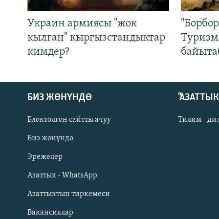
Украин армиясы "жок
"Борбо
кылган" кыргызстандыктар
Туризм
кимдер?
байыта
БИЗ ЖӨНҮНДӨ
"АЗАТТЫ
Блоктолгон сайтты ачуу
Тилим - ди
Биз жөнүндө
Русский
Эрежелер
Азаттык - WhatsApp
ОНЛАЙН ШЕРИНЕ
Азаттыктын тиркемеси
Вакансиялар