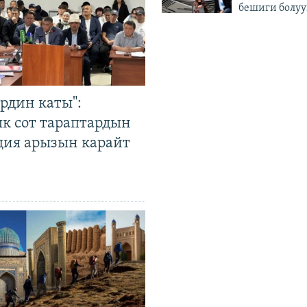
бешиги болуу
рдин каты":
к сот тараптардын
ция арызын карайт