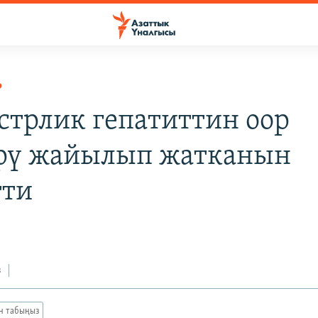
Р
трлик гепатиттин оор
рү жайылып жатканын
тти
з
ан табыңыз