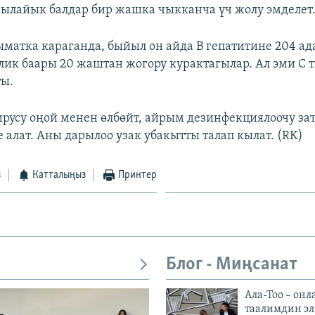
ылайык балдар бир жашка чыкканча үч жолу эмделет
матка караганда, быйыл он айда В гепатитине 204 а
лик баары 20 жаштан жогору курактагылар. Ал эми С т
ты.
ирусу оңой менен өлбөйт, айрым дезинфекциялоочу за
 алат. Аны дарылоо узак убакытты талап кылат. (RK)
з
Катталыңыз
Принтер
Блог - Миңсанат
Ала-Тоо – онл
таалимдин эл