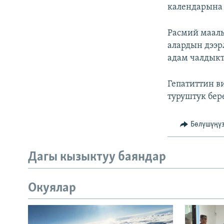
календарына 
Расмий маалы
алардын дээр
адам чалдык
Гепатиттин в
туруштук бере
Бөлүшүңү
Дагы кызыктуу баяндар
Окуялар