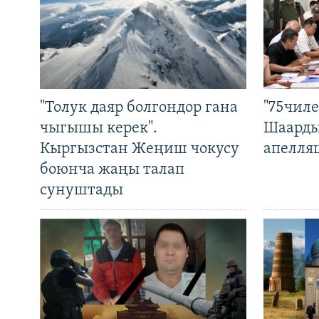
"Толук даяр болгондор гана
"75чиле
чыгышы керек".
Шаарды
Кыргызстан Жеңиш чокусу
апелля
боюнча жаңы талап
сунуштады