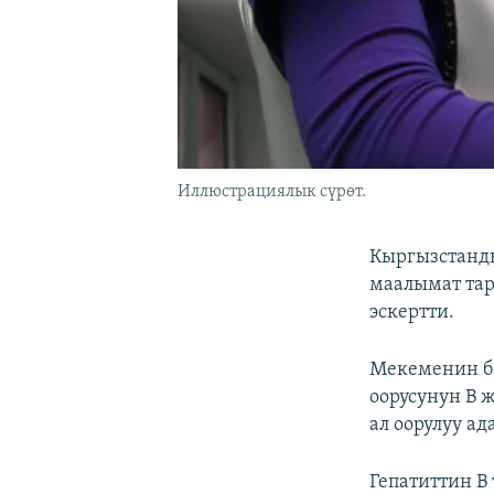
Иллюстрациялык сүрөт.
Кыргызстанды
маалымат тар
эскертти.
Мекеменин ба
оорусунун В 
ал оорулуу а
Гепатиттин В