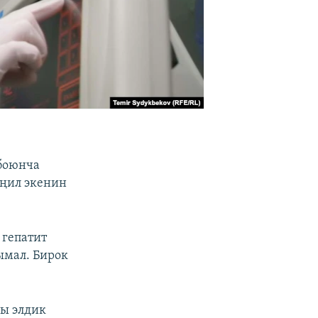
 боюнча
еңил экенин
 гепатит
ымал. Бирок
пы элдик