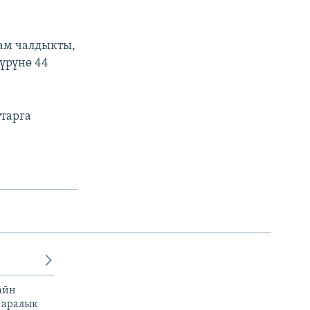
.
дам чалдыкты,
үрүнө 44
ттарга
айн
 аралык