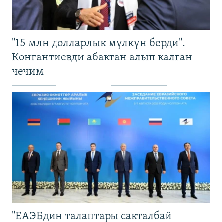
"15 млн долларлык мүлкүн берди".
Конгантиевди абактан алып калган
чечим
"ЕАЭБдин талаптары сакталбай