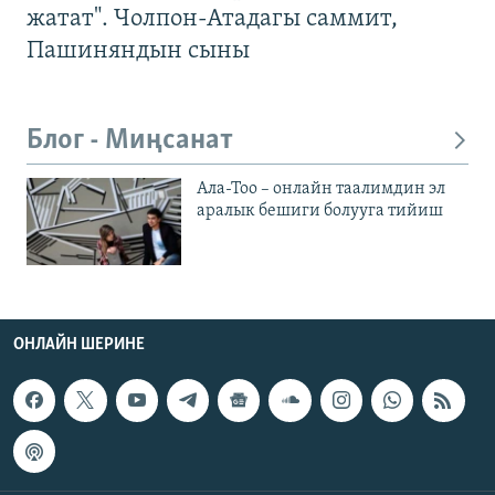
жатат". Чолпон-Атадагы саммит,
Пашиняндын сыны
Блог - Миңсанат
Ала-Тоо – онлайн таалимдин эл
аралык бешиги болууга тийиш
ОНЛАЙН ШЕРИНЕ