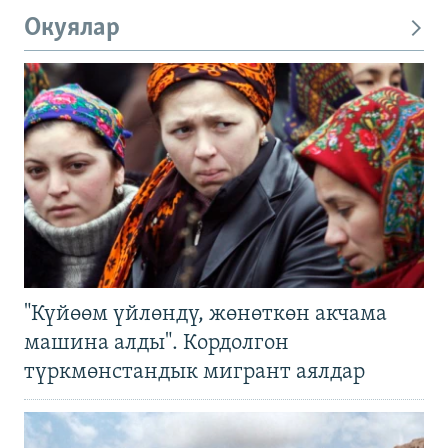
Окуялар
"Күйөөм үйлөндү, жөнөткөн акчама
машина алды". Кордолгон
түркмөнстандык мигрант аялдар