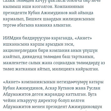
салык төлөөдөн качуу фактысы боюнча бир нече
кылмыш иши козголгон. Компаниянын
президенти Кубан Ажимудинов май айында
кармалып, Бишкек шаардык милициясынын
тергөө абагына камакка алынган.
ИИМдин билдирүүсүнө караганда, «Акнет»
ишканасына каршы арыздын ээси,
акционерлердин бири компания анын үлүшүн
азайтып, дивиденд төлөөдөн баш тартканын,
мамлекетке салык жана социалдык төлөмдөрдү аз
төлөп жатканын айтып, милицияга кайрылган.
«Акнет» компаниясынын негиздөөчүлөрү катары
Кубан Ажимудинов, Аскар Кутанов жана Руслан
Абдумажитов деген жарандар катталган. Буга
чейин аткаруучу директор болуп келген
Абдумажитов менен президент Ажимудиновдун