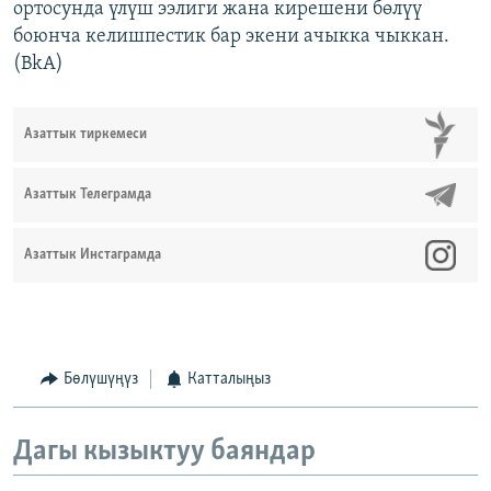
ортосунда үлүш ээлиги жана кирешени бөлүү
боюнча келишпестик бар экени ачыкка чыккан.
(BkA)
Азаттык тиркемеси
Азаттык Телеграмда
Азаттык Инстаграмда
Бөлүшүңүз
Катталыңыз
Дагы кызыктуу баяндар