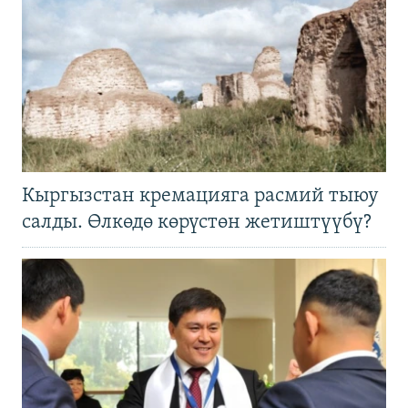
Кыргызстан кремацияга расмий тыюу
салды. Өлкөдө көрүстөн жетиштүүбү?