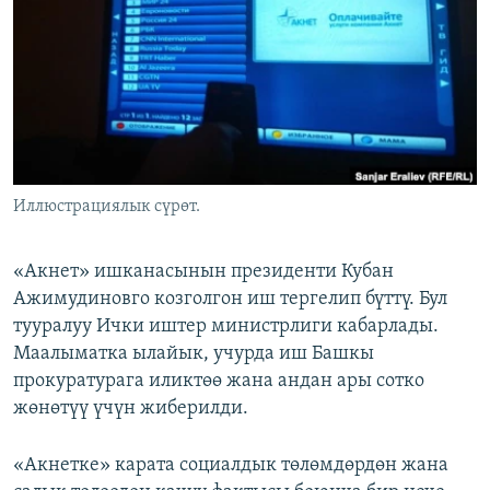
ОНЛАЙН ШЕРИНЕ
ЭЖЕ-СИҢДИЛЕР
АЗАТТЫК+
ЫҢГАЙСЫЗ СУРООЛОР
ЭЕ/АРнун бардык сайттары
Иллюстрациялык сүрөт.
«Акнет» ишканасынын президенти Кубан
Ажимудиновго козголгон иш тергелип бүттү. Бул
тууралуу Ички иштер министрлиги кабарлады.
Маалыматка ылайык, учурда иш Башкы
прокуратурага иликтөө жана андан ары сотко
жөнөтүү үчүн жиберилди.
«Акнетке» карата социалдык төлөмдөрдөн жана