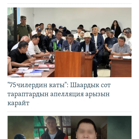
"75чилердин каты": Шаардык сот
тараптардын апелляция арызын
карайт