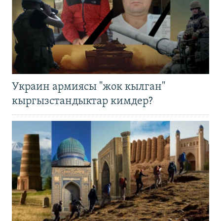
Украин армиясы "жок кылган"
кыргызстандыктар кимдер?