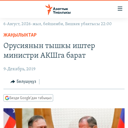
Линктер
Мазмунга
өтүңүз
6-Август, 2026-жыл, бейшемби, Бишкек убактысы 22:00
Навигацияга
ЖАҢЫЛЫКТАР
өтүңүз
ЖАҢЫЛЫКТАР
КЫРГЫЗСТАН
Издөөгө
Орусиянын тышкы иштер
салыңыз
ДҮЙНӨ
КЫРГЫЗСТАН
министри АКШга барат
УКРАИНА
САЯСАТ
ДҮЙНӨ
9-Декабрь, 2019
АТАЙЫН ИЛИКТӨӨ
ЭКОНОМИКА
БОРБОР АЗИЯ
ТВ ПРОГРАММАЛАР
Бөлүшүңүз
МАДАНИЯТ
ПОДКАСТ
БҮГҮН АЗАТТЫКТА
Бизди Google'дан табыңыз
ӨЗГӨЧӨ ПИКИР
ЭКСПЕРТТЕР ТАЛДАЙТ
БИЗ ЖАНА ДҮЙНӨ
Русский
ДАНИСТЕ