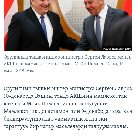
ОНЛАЙН ШЕРИНЕ
ЭЖЕ-СИҢДИЛЕР
АЗАТТЫК+
ЫҢГАЙСЫЗ СУРООЛОР
ЭЕ/АРнун бардык сайттары
Орусиянын тышкы иштер министри Сергей Лавров менен
АКШнын мамлекеттик катчысы Майк Помпео. Сочи, 14-
май, 2019-жыл.
Орусиянын тышкы иштер министри Сергей Лавров
10-декабрда Вашингтондо АКШнын мамлекеттик
катчысы Майк Помпео менен жолугушат.
Мамлекеттик департаменттин 9-декабрда тараткан
билдирүүсүндө алар «аймактык жана эки
тараптуу» бир катар маселелерди талкууламакчы.