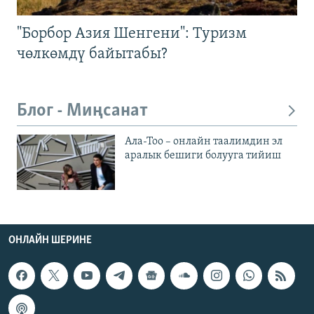
"Борбор Азия Шенгени": Туризм
чөлкөмдү байытабы?
Блог - Миңсанат
Ала-Тоо – онлайн таалимдин эл
аралык бешиги болууга тийиш
ОНЛАЙН ШЕРИНЕ