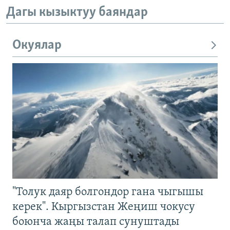
Дагы кызыктуу баяндар
Окуялар
"Толук даяр болгондор гана чыгышы
керек". Кыргызстан Жеңиш чокусу
боюнча жаңы талап сунуштады