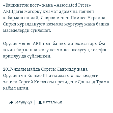
«Вашингтон пост» жана «Associated Press»
АКШдагы жогорку кызмат адамына таянып
кабарлашкандай, Лавров менен Помпео Украина,
Сирия куралданууга көзөмөл жүргүзүү жана башка
маселелерди сүйлөшөт.
Орусия менен АКШнын башкы дипломаттары бул
жылы бир канча жолу көзмө-көз жолугуп, телефон
аркылуу да сүйлөшкөн.
2017-жылы майда Сергей Лавровду жана
Орусиянын Кошмо Штаттардагы ошол кездеги
элчиси Сергей Кислякты президент Дональд Трамп
кабыл алган.
Бөлүшүңүз
Катталыңыз