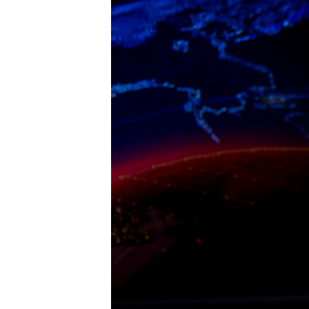
ЭЖЕ-СИҢДИЛЕР
АЗАТТЫК+
ЫҢГАЙСЫЗ СУРООЛОР