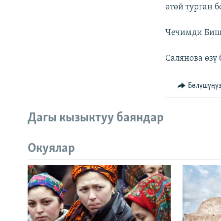
өтөй турган б
Чечимди Бишк
Салянова өзү 
Бөлүшүңү
Дагы кызыктуу баяндар
Окуялар