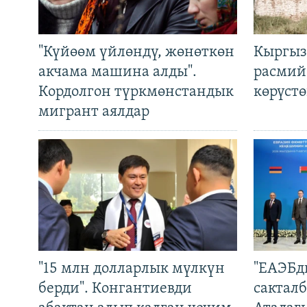
"Күйөөм үйлөндү, жөнөткөн
Кыргыз
акчама машина алды".
расмий
Кордолгон түркмөнстандык
көрүст
мигрант аялдар
"15 млн долларлык мүлкүн
"ЕАЭБд
берди". Конгантиевди
сакталб