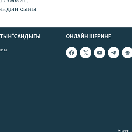
ы саммит,
яндын сыны
КТЫН" САНДЫГЫ
ОНЛАЙН ШЕРИНЕ
лим
Азатты