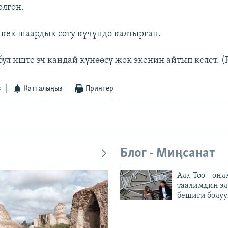
олгон.
ек шаардык соту күчүндө калтырган.
бул иште эч кандай күнөөсү жок экенин айтып келет. (
з
Катталыңыз
Принтер
Блог - Миңсанат
Ала-Тоо – онл
таалимдин эл
бешиги болуу