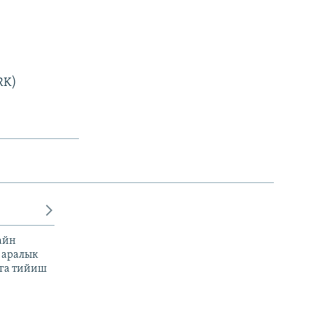
RK)
айн
 аралык
га тийиш