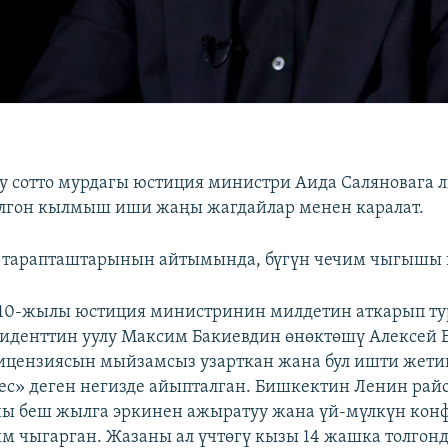
у сотто мурдагы юстиция министри Аида Саляновага 
олгон кылмыш иши жаңы жагдайлар менен каралат.
 тарапташтарынын айтымында, бүгүн чечим чыгышы
010-жылы юстиция министринин милдетин аткарып ту
иденттин уулу Максим Бакиевдин өнөктөшү Алексей 
ицензиясын мыйзамсыз узарткан жана бул ишти жет
ес» деген негизде айыпталган. Бишкектин Ленин райо
ны беш жылга эркинен ажыратуу жана үй-мүлкүн кон
им чыгарган. Жазаны ал үчтөгү кызы 14 жашка толгон