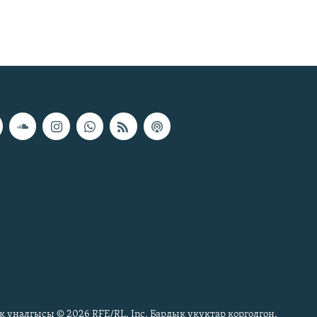
к үналгысы © 2026 RFE/RL, Inc. Бардык укуктар корголгон.