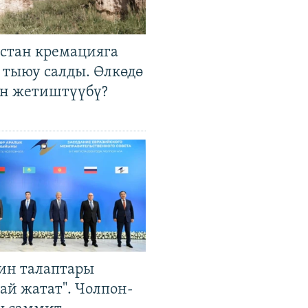
стан кремацияга
 тыюу салды. Өлкөдө
өн жетиштүүбү?
ин талаптары
ай жатат". Чолпон-