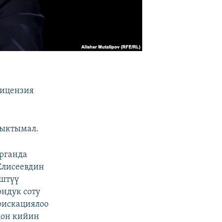
лицензия
 ыктымал.
рганда
Елисеевдин
иштүү
ндук соту
фискациялоо
дон кийин