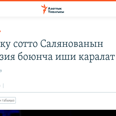
Р
ку сотто Салянованын
зия боюнча иши каралат
9
з
ан табыңыз