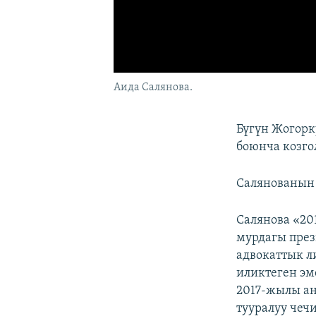
Аида Салянова.
Бүгүн Жогорк
боюнча козг
Салянованын
Салянова «2
мурдагы през
адвокаттык л
иликтеген эм
2017-жылы а
тууралуу чеч