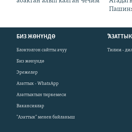
абактан алып калган чечим
Атадаг
Пашин
БИЗ ЖӨНҮНДӨ
"АЗАТТЫ
Блоктолгон сайтты ачуу
Тилим - ди
Биз жөнүндө
Русский
Эрежелер
Азаттык - WhatsApp
ОНЛАЙН ШЕРИНЕ
Азаттыктын тиркемеси
Вакансиялар
"Азаттык" менен байланыш
ЭЕ/АРнун бардык сайттары