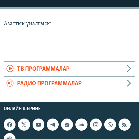
ОНЛАЙН ШЕРИНЕ
ЭЖЕ-СИҢДИЛЕР
АЗАТТЫК+
Азаттык үналгысы
ЫҢГАЙСЫЗ СУРООЛОР
ЭЕ/АРнун бардык сайттары
ТВ ПРОГРАММАЛАР
РАДИО ПРОГРАММАЛАР
ОНЛАЙН ШЕРИНЕ