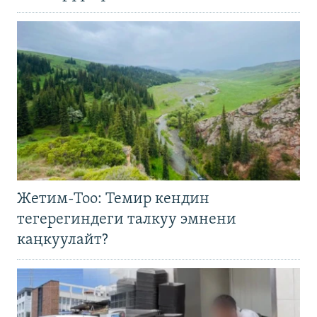
Жетим-Тоо: Темир кендин
тегерегиндеги талкуу эмнени
каңкуулайт?