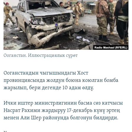
ОНЛАЙН ШЕРИНЕ
ЭЖЕ-СИҢДИЛЕР
АЗАТТЫК+
ЫҢГАЙСЫЗ СУРООЛОР
ЭЕ/АРнун бардык сайттары
Ооганстан. Иллюстрациялык сүрөт
Ооганстандын чыгышындагы Хост
провинциясында жолдун боюна коюлган бомба
жарылып, бери дегенде 10 адам өлдү.
Ички иштер министрлигинин басма сөз катчысы
Насрат Рахими жардыруу 17-декабрь күнү эртең
менен Али Шер районунда болгонун билдирди.