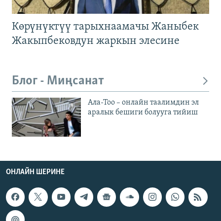
Көрүнүктүү тарыхнаамачы Жаныбек
Жакыпбековдун жаркын элесине
Блог - Миңсанат
Ала-Тоо – онлайн таалимдин эл
аралык бешиги болууга тийиш
ОНЛАЙН ШЕРИНЕ