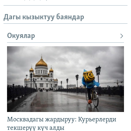
Дагы кызыктуу баяндар
Окуялар
Москвадагы жардыруу: Курьерлерди
текшерүү күч алды