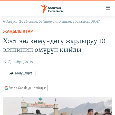
Линктер
Мазмунга
өтүңүз
6-Август, 2026-жыл, бейшемби, Бишкек убактысы 09:47
Навигацияга
ЖАҢЫЛЫКТАР
өтүңүз
ЖАҢЫЛЫКТАР
КЫРГЫЗСТАН
Издөөгө
Хост чөлкөмүндөгү жардыруу 10
салыңыз
ДҮЙНӨ
КЫРГЫЗСТАН
кишинин өмүрүн кыйды
УКРАИНА
САЯСАТ
ДҮЙНӨ
17-Декабрь, 2019
АТАЙЫН ИЛИКТӨӨ
ЭКОНОМИКА
БОРБОР АЗИЯ
ТВ ПРОГРАММАЛАР
Бөлүшүңүз
МАДАНИЯТ
ПОДКАСТ
БҮГҮН АЗАТТЫКТА
Бизди Google'дан табыңыз
ӨЗГӨЧӨ ПИКИР
ЭКСПЕРТТЕР ТАЛДАЙТ
БИЗ ЖАНА ДҮЙНӨ
Русский
ДАНИСТЕ