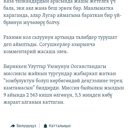
Каза тапкандардын арасында жашы жетелек үч
бала, эки аял жана беш эркек бар. Маалыматка
караганда, алар Лугар аймагына бараткан бир үй-
бүлөнүн мүчөлөрү болчу.
Рахими кол салуунун артында талибдер турушат
деп айыптады. Согушкерлер азырынча
комментарий жасаша элек.
Бириккен Улуттар Уюмунун Ооганстандагы
миссиясы жайкын тургундар жабыркап жаткан
“зомбулуктун болуп көрбөгөндөй деңгээлине терең
камтамасын” билдирди. Миссия быйылкы жылдын
9 айында 2 563 киши өлгөнүн, 5,5 миңден көбү
жараат алганын каттаган.
Бөлүшүңүз
Катталыңыз