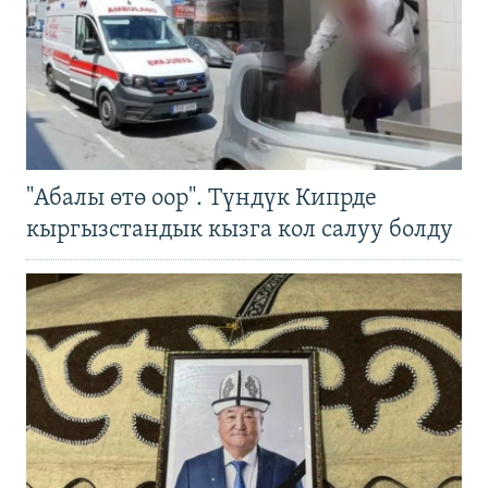
"Абалы өтө оор". Түндүк Кипрде
кыргызстандык кызга кол салуу болду