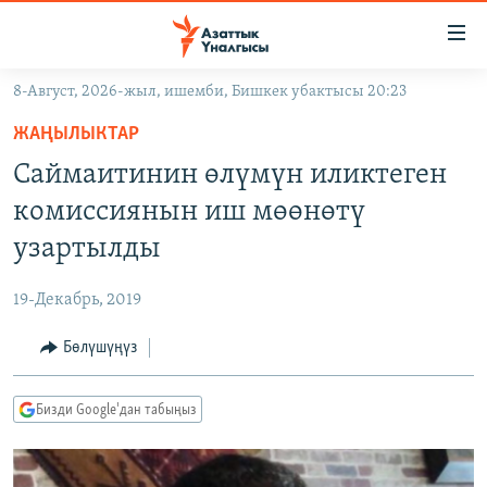
Линктер
Мазмунга
өтүңүз
8-Август, 2026-жыл, ишемби, Бишкек убактысы 20:23
Навигацияга
ЖАҢЫЛЫКТАР
өтүңүз
ЖАҢЫЛЫКТАР
КЫРГЫЗСТАН
Издөөгө
Саймаитинин өлүмүн иликтеген
салыңыз
ДҮЙНӨ
КЫРГЫЗСТАН
комиссиянын иш мөөнөтү
УКРАИНА
САЯСАТ
ДҮЙНӨ
узартылды
АТАЙЫН ИЛИКТӨӨ
ЭКОНОМИКА
БОРБОР АЗИЯ
19-Декабрь, 2019
ТВ ПРОГРАММАЛАР
МАДАНИЯТ
Бөлүшүңүз
ПОДКАСТ
БҮГҮН АЗАТТЫКТА
ӨЗГӨЧӨ ПИКИР
ЭКСПЕРТТЕР ТАЛДАЙТ
Бизди Google'дан табыңыз
БИЗ ЖАНА ДҮЙНӨ
Русский
ДАНИСТЕ