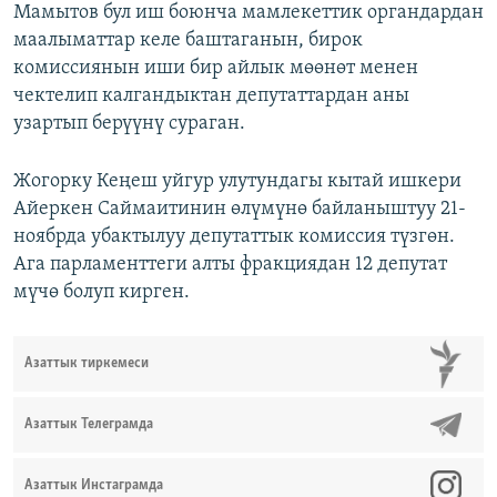
Мамытов бул иш боюнча мамлекеттик органдардан
маалыматтар келе баштаганын, бирок
комиссиянын иши бир айлык мөөнөт менен
чектелип калгандыктан депутаттардан аны
узартып берүүнү сураган.
Жогорку Кеңеш уйгур улутундагы кытай ишкери
Айеркен Саймаитинин өлүмүнө байланыштуу 21-
ноябрда убактылуу депутаттык комиссия түзгөн.
Ага парламенттеги алты фракциядан 12 депутат
мүчө болуп кирген.
Азаттык тиркемеси
Азаттык Телеграмда
Азаттык Инстаграмда