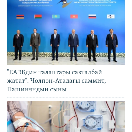
"ЕАЭБдин талаптары сакталбай
жатат". Чолпон-Атадагы саммит,
Пашиняндын сыны