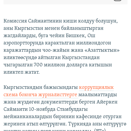
Комиссия Саймаитинин киши колдуу болушун,
аны Кыргызстан менен байланыштырган
жагдайларды, буга чейин Бишкек, Ош
аэропортторунда каракталган миллиондогон
каражаттардын чоо-жайын жана «Азаттыктын»
иликтөөсүндө айтылган Кыргызстандан
чыгарылган 700 миллион долларга катышын
иликтеп жатат.
Кыргызстандын бажысындагы
коррупциялык
схема боюнча журналисттерге
маалыматтарды
жана жүздөгөн документтерди берген Айеркен
Саймаити 10-ноябрда Стамбулдагы
мейманканалардын биринин кафесинде отурган
жеринен атып өлтүрүлгөн. Түркияда аны өлтүрүүгө