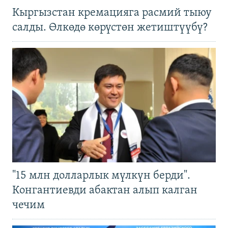
Кыргызстан кремацияга расмий тыюу
салды. Өлкөдө көрүстөн жетиштүүбү?
"15 млн долларлык мүлкүн берди".
Конгантиевди абактан алып калган
чечим