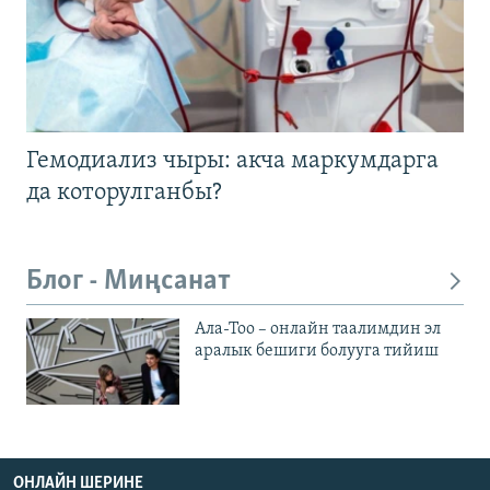
Гемодиализ чыры: акча маркумдарга
да которулганбы?
Блог - Миңсанат
Ала-Тоо – онлайн таалимдин эл
аралык бешиги болууга тийиш
ОНЛАЙН ШЕРИНЕ