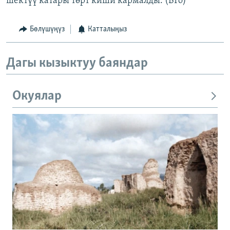
шектүү катары төрт киши кармалды. (BTo)
Бөлүшүңүз
Катталыңыз
Дагы кызыктуу баяндар
Окуялар