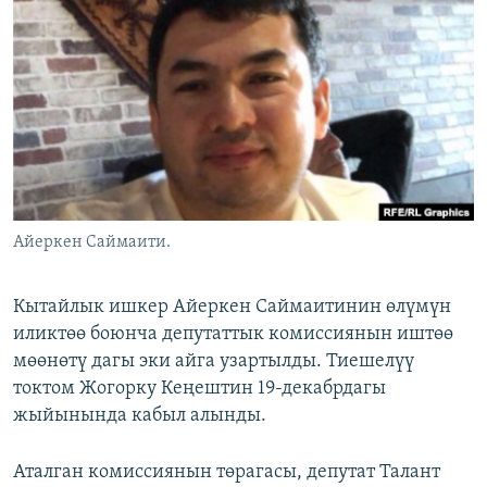
ОНЛАЙН ШЕРИНЕ
ЭЖЕ-СИҢДИЛЕР
АЗАТТЫК+
ЫҢГАЙСЫЗ СУРООЛОР
ЭЕ/АРнун бардык сайттары
Айеркен Саймаити.
Кытайлык ишкер Айеркен Саймаитинин өлүмүн
иликтөө боюнча депутаттык комиссиянын иштөө
мөөнөтү дагы эки айга узартылды. Тиешелүү
токтом Жогорку Кеңештин 19-декабрдагы
жыйынында кабыл алынды.
Аталган комиссиянын төрагасы, депутат Талант