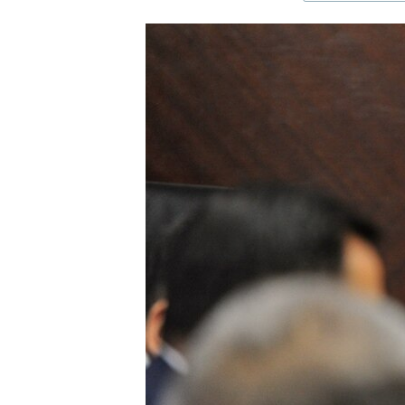
ЭЖЕ-СИҢДИЛЕР
АЗАТТЫК+
ЫҢГАЙСЫЗ СУРООЛОР