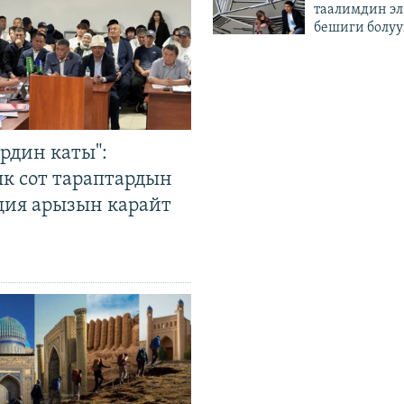
таалимдин эл
бешиги болуу
рдин каты":
к сот тараптардын
ция арызын карайт