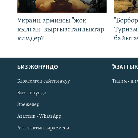
Украин армиясы "жок
"Борбо
кылган" кыргызстандыктар
Туризм
кимдер?
байыта
БИЗ ЖӨНҮНДӨ
"АЗАТТЫ
Блоктолгон сайтты ачуу
Тилим - ди
Биз жөнүндө
Русский
Эрежелер
Азаттык - WhatsApp
ОНЛАЙН ШЕРИНЕ
Азаттыктын тиркемеси