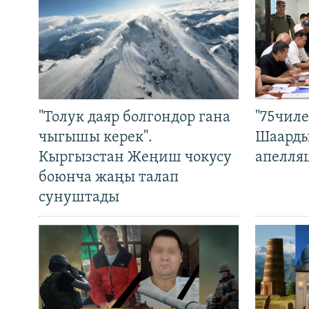
"Толук даяр болгондор гана
"75чиле
чыгышы керек".
Шаарды
Кыргызстан Жеңиш чокусу
апелля
боюнча жаңы талап
сунуштады