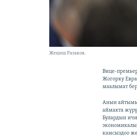
Жеңиш Разаков.
Вице-премье
Жогорку Евр
маалымат бе
Анын айтымы
аймакта жүрү
Булардын ич
экономикалы
камсыздоо жө