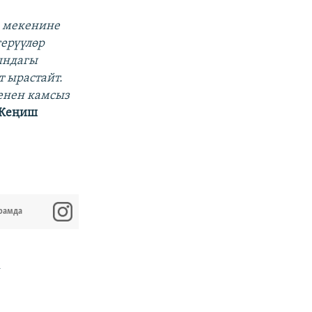
а мекенине
герүүлөр
гындагы
 ырастайт.
енен камсыз
Жеңиш
рамда
к