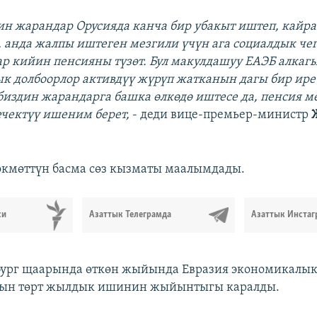
дин жарандар Орусияда канча бир убакыт иштеп, кайр
, анда жалпы иштеген мезгили үчүн ага социалдык че
лар кийин пенсияны түзөт. Бул макулдашуу ЕАЭБ алка
к долбоорлор активдүү жүрүп жатканын дагы бир ирет
издин жарандарга башка өлкөдө иштесе да, пенсия м
ечектүү ишеним берет,
- деди вице-премьер-министр
 өкмөттүн басма сөз кызматы маалымдады.
си
Азаттык Телеграмда
Азаттык Инстаг
бург щаарында өткөн жыйында Евразия экономикалы
ын төрт жылдык ишинин жыйынтыгы каралды.