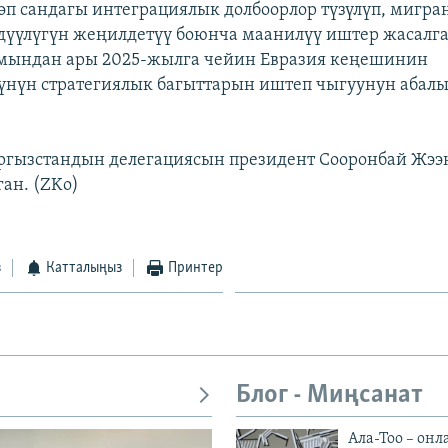
өп сандагы интеграциялык долбоорлор түзүлүп, мигра
дүүлүгүн жеңилдетүү боюнча маанилүү иштер жасалг
 мындан ары 2025-жылга чейин Евразия кеңешинин
нүн стратегиялык багыттарын иштеп чыгуунун абал
гызстандын делегациясын президент Сооронбай Жээ
ган. (ZKo)
з
Катталыңыз
Принтер
Блог - Миңсанат
Ала-Тоо – онл