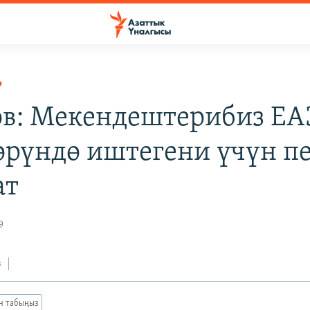
Р
ов: Мекендештерибиз ЕА
өрүндө иштегени үчүн п
ат
9
з
ан табыңыз