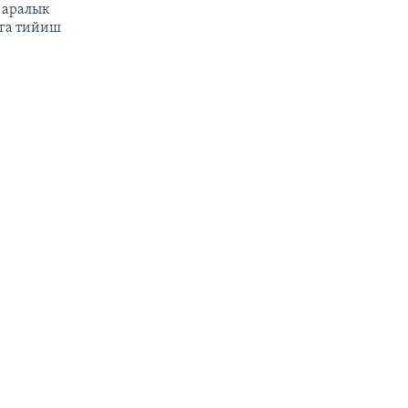
 аралык
га тийиш