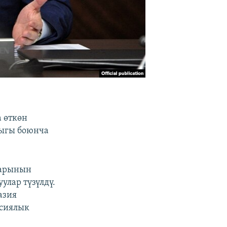
 өткөн
ыгы боюнча
дарынын
лар түзүлдү.
азия
нсиялык