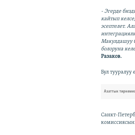
- Эгерде биз
кайтып келсе
эсептелет. А
интеграциялы
Макулдашуу б
болоруна кел
Разаков.
Бул тууралуу
Азаттык тиркеме
Санкт-Петер
комиссиясын