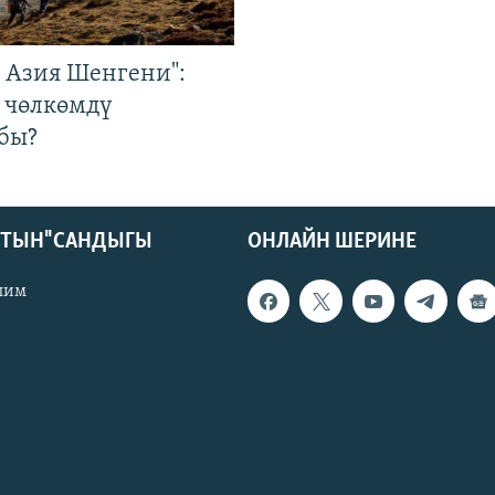
р Азия Шенгени":
 чөлкөмдү
бы?
КТЫН" САНДЫГЫ
ОНЛАЙН ШЕРИНЕ
лим