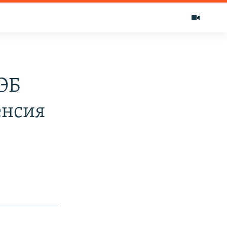
ЭБ
енсия