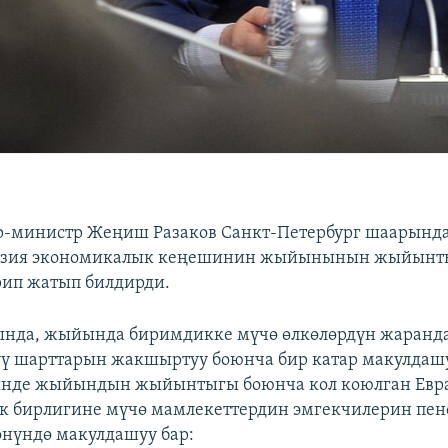
р-министр Жеңиш Разаков Санкт-Петербург шаарында
азия экономикалык кеңешинин жыйынынын жыйынт
рип жатып билдирди.
нда, жыйында биримдикке мүчө өлкөлөрдүн жаран
ү шарттарын жакшыртуу боюнча бир катар макулдашуу
инде жыйындын жыйынтыгы боюнча кол коюлган Евр
к бирлигине мүчө мамлекеттердин эмгекчилерин пе
нүндө макулдашуу бар: