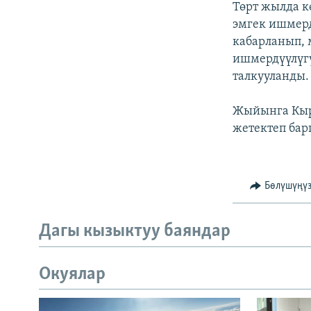
Төрт жылда к
эмгек ишмер
кабарланып,
ишмердүүлүгү
талкууланды.
Жыйынга Кыр
жетектеп бар
Бөлүшүңү
Дагы кызыктуу баяндар
Окуялар