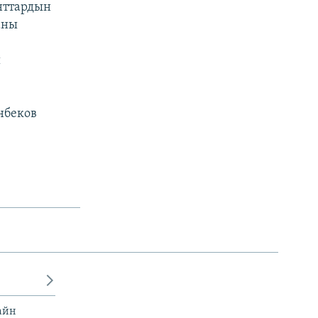
нттардын
аны
ы
нбеков
айн