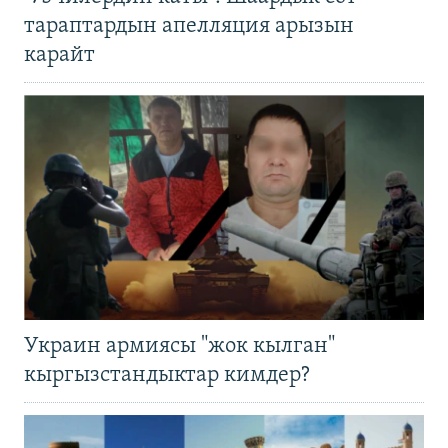
тараптардын апелляция арызын
карайт
Украин армиясы "жок кылган"
кыргызстандыктар кимдер?