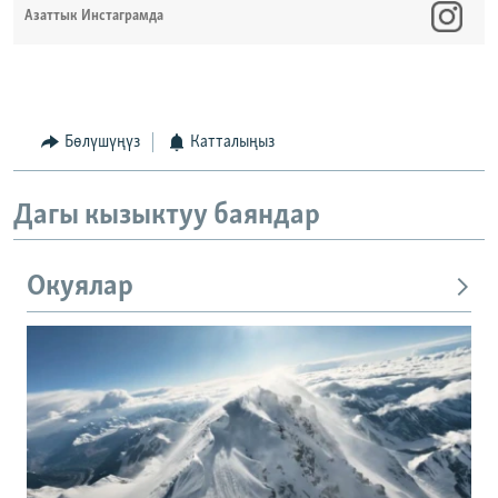
Азаттык Инстаграмда
Бөлүшүңүз
Катталыңыз
Дагы кызыктуу баяндар
Окуялар