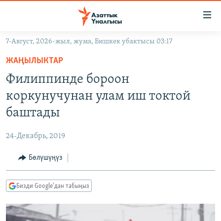
Линктер
Мазмунга
өтүңүз
7-Август, 2026-жыл, жума, Бишкек убактысы 03:17
Навигацияга
ЖАҢЫЛЫКТАР
өтүңүз
ЖАҢЫЛЫКТАР
КЫРГЫЗСТАН
Издөөгө
Филиппинде бороон
салыңыз
ДҮЙНӨ
КЫРГЫЗСТАН
коркунучунан улам иш токтой
УКРАИНА
САЯСАТ
ДҮЙНӨ
баштады
АТАЙЫН ИЛИКТӨӨ
ЭКОНОМИКА
БОРБОР АЗИЯ
24-Декабрь, 2019
ТВ ПРОГРАММАЛАР
МАДАНИЯТ
Бөлүшүңүз
ПОДКАСТ
БҮГҮН АЗАТТЫКТА
ӨЗГӨЧӨ ПИКИР
ЭКСПЕРТТЕР ТАЛДАЙТ
Бизди Google'дан табыңыз
БИЗ ЖАНА ДҮЙНӨ
Русский
ДАНИСТЕ