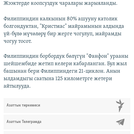
Жээктерде коопсуздук чаралары жарыяланды.
Филиппиндин калкынын 80% ашууну католик
болгондуктан, "Кристмас" майрамынын алдында
үй-бүлө мүчөлөрү бир жерге чогулуп, майрамды
чогуу тосот.
Филиппиндин борбордук бөлүгүн "Фанфон" урааны
шейшембиде жетип келери кабарланган. Бул жыл
башынан бери Филиппиндеги 21-циклон. Анын
ылдамдыгы саатына 125 километрге жетери
айтылууда.
Азаттык тиркемеси
Азаттык Телеграмда