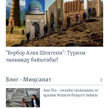
"Борбор Азия Шенгени": Туризм
чөлкөмдү байытабы?
Блог - Миңсанат
Ала-Тоо – онлайн таалимдин эл
аралык бешиги болууга тийиш