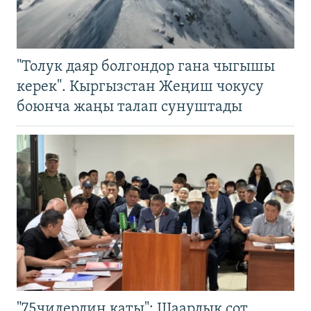
"Толук даяр болгондор гана чыгышы
керек". Кыргызстан Жеңиш чокусу
боюнча жаңы талап сунуштады
"75чилердин каты": Шаардык сот