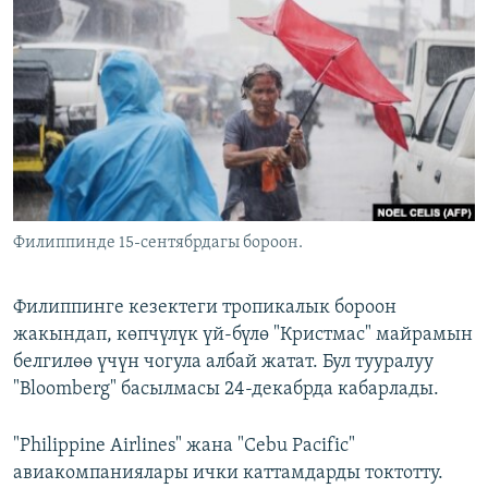
ОНЛАЙН ШЕРИНЕ
ЭЖЕ-СИҢДИЛЕР
АЗАТТЫК+
ЫҢГАЙСЫЗ СУРООЛОР
ЭЕ/АРнун бардык сайттары
Филиппинде 15-сентябрдагы бороон.
Филиппинге кезектеги тропикалык бороон
жакындап, көпчүлүк үй-бүлө "Кристмас" майрамын
белгилөө үчүн чогула албай жатат. Бул тууралуу
"Bloomberg" басылмасы 24-декабрда кабарлады.
"Philippine Airlines" жана "Cebu Pacific"
авиакомпаниялары ички каттамдарды токтотту.