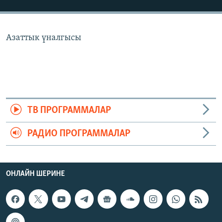
ОНЛАЙН ШЕРИНЕ
ЭЖЕ-СИҢДИЛЕР
АЗАТТЫК+
Азаттык үналгысы
ЫҢГАЙСЫЗ СУРООЛОР
ЭЕ/АРнун бардык сайттары
ТВ ПРОГРАММАЛАР
РАДИО ПРОГРАММАЛАР
ОНЛАЙН ШЕРИНЕ