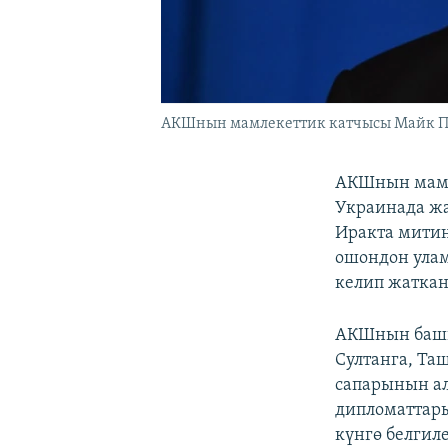
АКШнын мамлекеттик катчысы Майк П
АКШнын мамл
Украинада жа
Иракта митин
ошондон улам
келип жаткан
АКШнын башкы
Султанга, Та
сапарынын а
дипломаттары
күнгө белгил