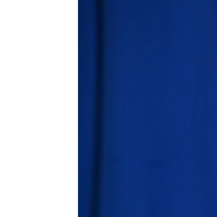
ЭЖЕ-СИҢДИЛЕР
АЗАТТЫК+
ЫҢГАЙСЫЗ СУРООЛОР