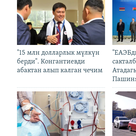
"15 млн долларлык мүлкүн
"ЕАЭБд
берди". Конгантиевди
сакталб
абактан алып калган чечим
Атадаг
Пашин