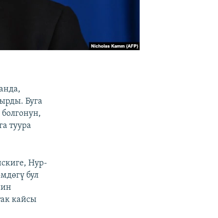
анда,
ырды. Буга
 болгонун,
а туура
скиге, Нур-
мдөгү бул
нин
так кайсы