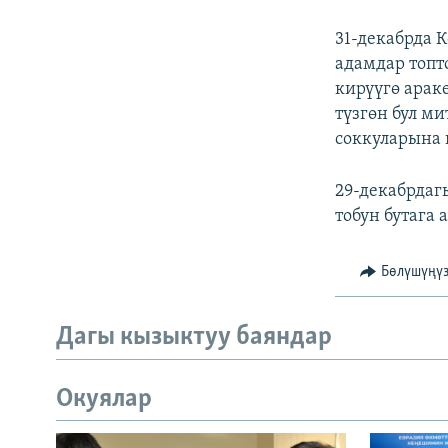
31-декабрда 
адамдар топт
кирүүгө ара
түзгөн бул м
соккуларына
29-декабрдаг
тобун бутага а
Бөлүшүңү
Дагы кызыктуу баяндар
Окуялар