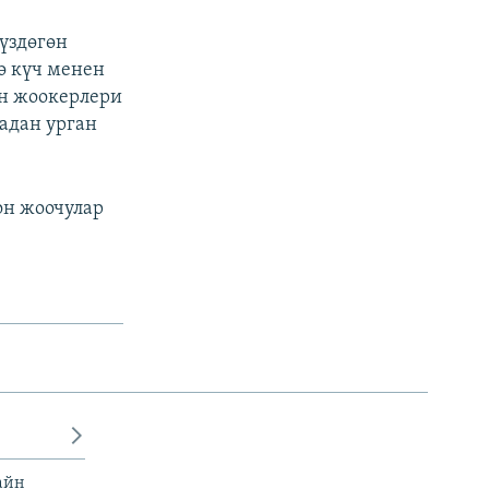
үздөгөн
ө күч менен
н жоокерлери
адан урган
он жоочулар
айн