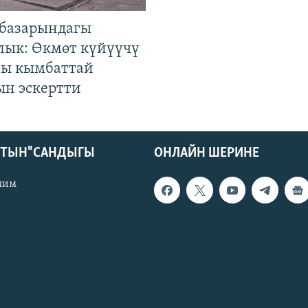
базарындагы
лык: Өкмөт күйүүчү
гы кымбаттай
ын эскертти
КТЫН" САНДЫГЫ
ОНЛАЙН ШЕРИНЕ
лим