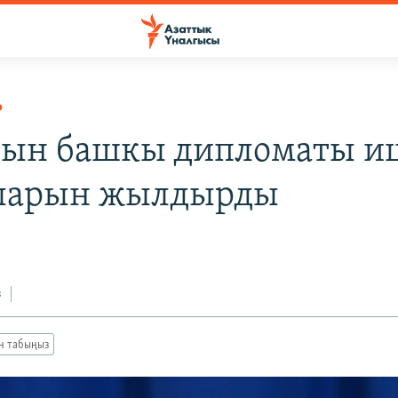
Р
ын башкы дипломаты и
ларын жылдырды
з
ан табыңыз