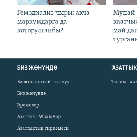
Гемодиализ чыры: акча
Мунай 
маркумдарга да
каатчы
которулганбы?
май да
турган
БИЗ ЖӨНҮНДӨ
"АЗАТТЫ
Блоктолгон сайтты ачуу
Тилим - ди
Биз жөнүндө
Русский
Эрежелер
Азаттык - WhatsApp
ОНЛАЙН ШЕРИНЕ
Азаттыктын тиркемеси