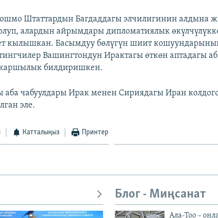
Кошмо Штаттардын Багдаддагы элчилигинин алдына ж
олуп, алардын айрымдары дипломатиялык өкүлчүлүкк
кет кылышкан. Басымдуу бөлүгүн шиит кошуундарыны
итингчилер Вашингтондун Ирактагы өткөн аптадагы аб
 каршылык билдиришкен.
ы аба чабуулдары Ирак менен Сириядагы Иран колдог
лган эле.
з
Катталыңыз
Принтер
Блог - Миңсанат
Ала-Тоо – онл