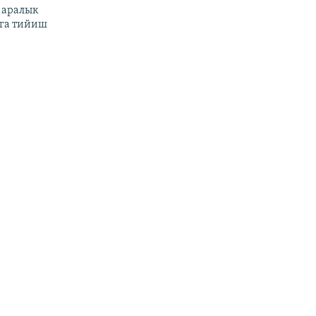
 аралык
га тийиш