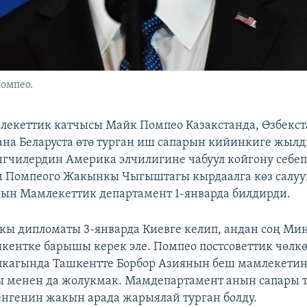
омпео.
екеттик катчысы Майк Помпео Казакстанда, Өзбекст
на Беларуста өтө турган иш сапарын кийинкиге жылд
гчилердин Америка элчилигине чабуул койгону себеп
 Помпеого Жакынкы Чыгыштагы кырдаалга көз салууг
ын Мамлекеттик департамент 1-январда билдирди.
 дипломаты 3-январда Киевге келип, андан соң Мин
шкентке барышы керек эле. Помпео постсоветтик чөлкө
лкагында Ташкентте Борбор Азиянын беш мамлекети
 менен да жолукмак. Мамдепартамент анын сапары 
енгенин жакын арада жарыялай турган болду.