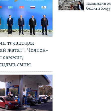
таалимдин эл
бешиги болуу
ин талаптары
ай жатат". Чолпон-
ы саммит,
яндын сыны