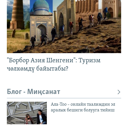
"Борбор Азия Шенгени": Туризм
чөлкөмдү байытабы?
Блог - Миңсанат
Ала-Тоо – онлайн таалимдин эл
аралык бешиги болууга тийиш