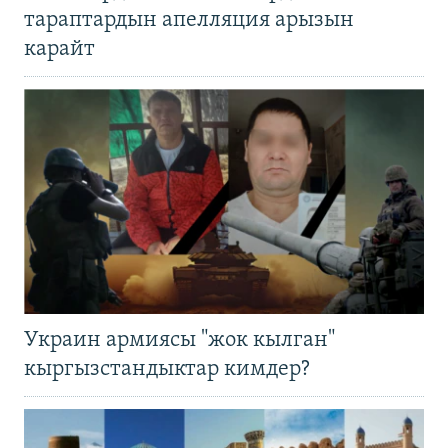
тараптардын апелляция арызын
карайт
Украин армиясы "жок кылган"
кыргызстандыктар кимдер?