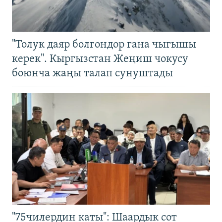
"Толук даяр болгондор гана чыгышы
керек". Кыргызстан Жеңиш чокусу
боюнча жаңы талап сунуштады
"75чилердин каты": Шаардык сот