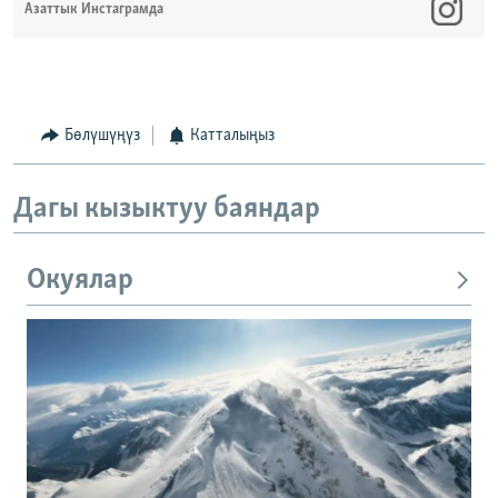
Азаттык Инстаграмда
Бөлүшүңүз
Катталыңыз
Дагы кызыктуу баяндар
Окуялар