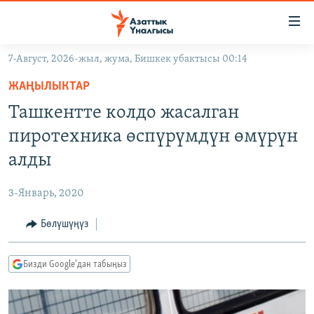
Линктер
Мазмунга
өтүңүз
7-Август, 2026-жыл, жума, Бишкек убактысы 00:14
Навигацияга
ЖАҢЫЛЫКТАР
өтүңүз
ЖАҢЫЛЫКТАР
КЫРГЫЗСТАН
Издөөгө
Ташкентте колдо жасалган
салыңыз
ДҮЙНӨ
КЫРГЫЗСТАН
пиротехника өспүрүмдүн өмүрүн
УКРАИНА
САЯСАТ
ДҮЙНӨ
алды
АТАЙЫН ИЛИКТӨӨ
ЭКОНОМИКА
БОРБОР АЗИЯ
3-Январь, 2020
ТВ ПРОГРАММАЛАР
МАДАНИЯТ
Бөлүшүңүз
ПОДКАСТ
БҮГҮН АЗАТТЫКТА
ӨЗГӨЧӨ ПИКИР
ЭКСПЕРТТЕР ТАЛДАЙТ
Бизди Google'дан табыңыз
БИЗ ЖАНА ДҮЙНӨ
Русский
ДАНИСТЕ