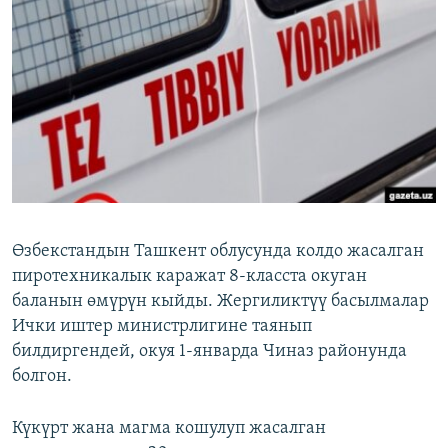
ОНЛАЙН ШЕРИНЕ
ЭЖЕ-СИҢДИЛЕР
АЗАТТЫК+
ЫҢГАЙСЫЗ СУРООЛОР
ЭЕ/АРнун бардык сайттары
Өзбекстандын Ташкент облусунда колдо жасалган
пиротехникалык каражат 8-класста окуган
баланын өмүрүн кыйды. Жергиликтүү басылмалар
Ички иштер министрлигине таянып
билдиргендей, окуя 1-январда Чиназ районунда
болгон.
Күкүрт жана магма кошулуп жасалган