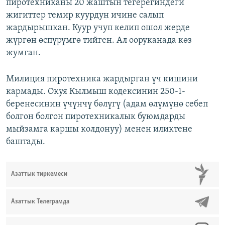
пиротехниканы 20 жаштын тегерегиндеги
жигиттер темир куурдун ичине салып
жардырышкан. Куур учуп келип ошол жерде
жүргөн өспүрүмгө тийген. Ал ооруканада көз
жумган.
Милиция пиротехника жардырган үч кишини
кармады. Окуя Кылмыш кодексинин 250-1-
беренесинин үчүнчү бөлүгү (адам өлүмүнө себеп
болгон болгон пиротехникалык буюмдарды
мыйзамга каршы колдонуу) менен иликтене
баштады.
Азаттык тиркемеси
Азаттык Телеграмда