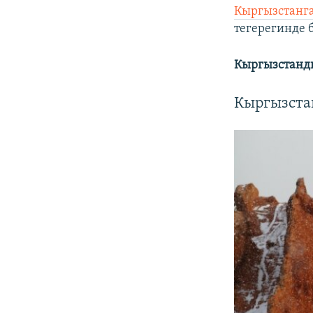
Кыргызстанг
тегерегинде б
Кыргызстанды
Кыргызстан