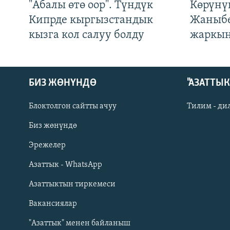
"Абалы өтө оор". Түндүк
Көрүнү
Кипрде кыргызстандык
Жаныбе
кызга кол салуу болду
жаркын
БИЗ ЖӨНҮНДӨ
"АЗАТТЫ
Блоктолгон сайтты ачуу
Тилим - ди
Биз жөнүндө
Русский
Эрежелер
Азаттык - WhatsApp
ОНЛАЙН ШЕРИНЕ
Азаттыктын тиркемеси
Вакансиялар
"Азаттык" менен байланыш