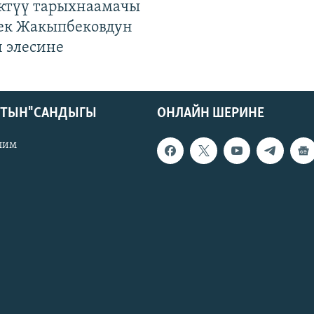
ктүү тарыхнаамачы
к Жакыпбековдун
 элесине
КТЫН" САНДЫГЫ
ОНЛАЙН ШЕРИНЕ
лим