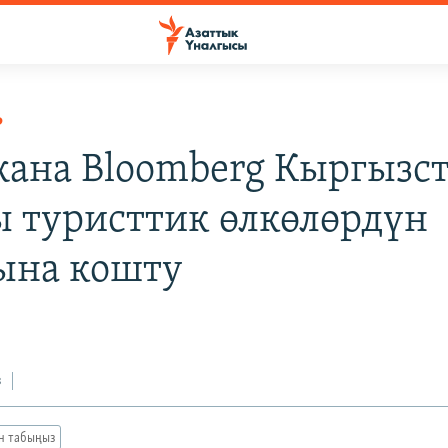
Р
ана Bloomberg Кыргызс
 туристтик өлкөлөрдүн
ына кошту
з
ан табыңыз