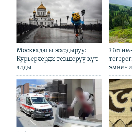
Москвадагы жардыруу:
Жетим-
Курьерлерди текшерүү күч
тегере
алды
эмнени