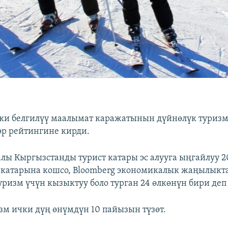
ки белгилүү маалымат каражатынын дүйнөлүк туриз
р рейтингине кирди.
лы Кыргызстанды турист катары эс алууга ыңгайлуу 2
катарына кошсо, Bloomberg экономикалык жаңылыкта
ризм үчүн кызыктуу боло турган 24 өлкөнүн бири деп
зм ички дүң өнүмдүн 10 пайызын түзөт.