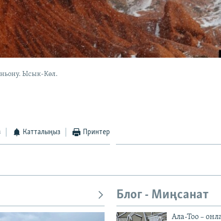
ньону. Ысык-Көл.
з
Катталыңыз
Принтер
Блог - Миңсанат
Ала-Тоо – онл