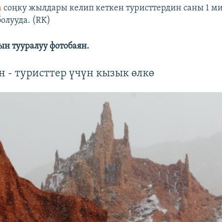
а
соңку жылдары келип кеткен туристтердин саны 1 м
олууда. (RK)
н тууралуу фотобаян.
 - туристтер үчүн кызык өлкө