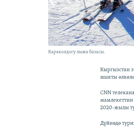
Караколдогу лыжа базасы.
Кыргызстан э
мыкты өлкөлө
CNN телекана
мамлекеттин 
2020-жылы ту
Дүйнөдө тури