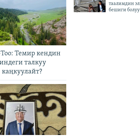
таалимдин эл
бешиги болуу
Тоо: Темир кендин
гиндеги талкуу
 каңкуулайт?