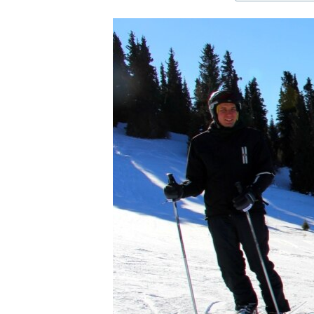
ЭЖЕ-СИҢДИЛЕР
АЗАТТЫК+
ЫҢГАЙСЫЗ СУРООЛОР