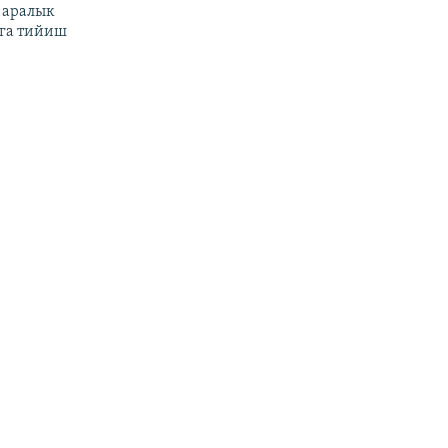
 аралык
га тийиш