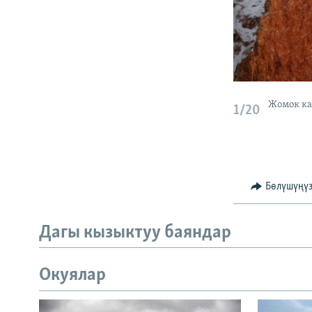
Жомок ка
1/20
Бөлүшүңү
Дагы кызыктуу баяндар
Окуялар