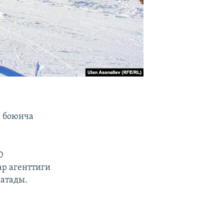
м боюнча
0
р агенттиги
 атады.