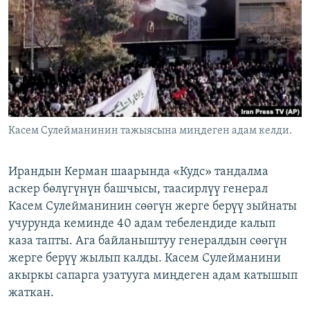
ОНЛАЙН ШЕРИНЕ
ЭЖЕ-СИҢДИЛЕР
АЗАТТЫК+
ЫҢГАЙСЫЗ СУРООЛОР
ЭЕ/АРнун бардык сайттары
Касем Сулейманинин тажыясына миңдеген адам келди.
Ирандын Керман шаарында «Кудс» тандалма
аскер бөлүгүнүн башчысы, таасирлүү генерал
Касем Сулейманинин сөөгүн жерге берүү зыйнаты
учурунда кеминде 40 адам тебелендиде калып
каза тапты. Ага байланыштуу генералдын сөөгүн
жерге берүү жылып калды. Касем Сулейманини
акыркы сапарга узатууга миңдеген адам катышып
жаткан.