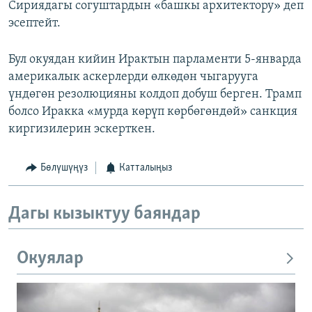
Сириядагы согуштардын «башкы архитектору» деп
эсептейт.
Бул окуядан кийин Ирактын парламенти 5-январда
америкалык аскерлерди өлкөдөн чыгарууга
үндөгөн резолюцияны колдоп добуш берген. Трамп
болсо Иракка «мурда көрүп көрбөгөндөй» санкция
киргизилерин эскерткен.
Бөлүшүңүз
Катталыңыз
Дагы кызыктуу баяндар
Окуялар