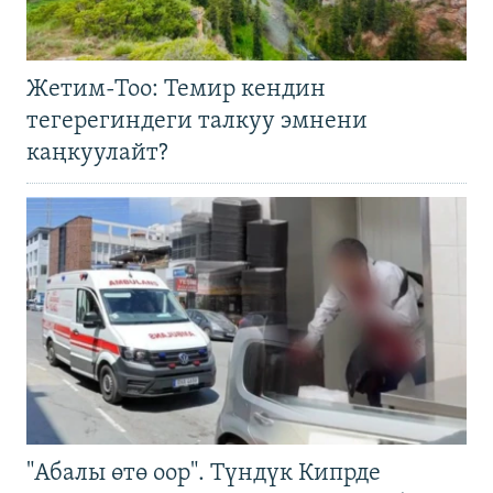
Жетим-Тоо: Темир кендин
тегерегиндеги талкуу эмнени
каңкуулайт?
"Абалы өтө оор". Түндүк Кипрде