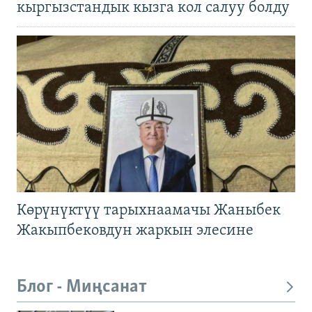
кыргызстандык кызга кол салуу болду
Көрүнүктүү тарыхнаамачы Жаныбек
Жакыпбековдун жаркын элесине
Блог - Миңсанат