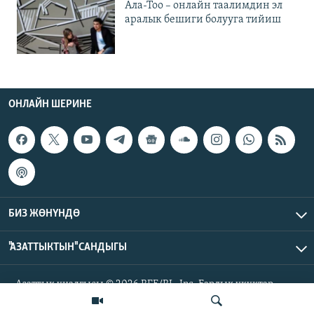
Ала-Тоо – онлайн таалимдин эл
аралык бешиги болууга тийиш
ОНЛАЙН ШЕРИНЕ
БИЗ ЖӨНҮНДӨ
"АЗАТТЫКТЫН" САНДЫГЫ
Азаттык үналгысы © 2026 RFE/RL, Inc. Бардык укуктар
корголгон.