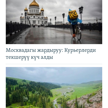
Москвадагы жардыруу: Курьерлерди
текшерүү күч алды