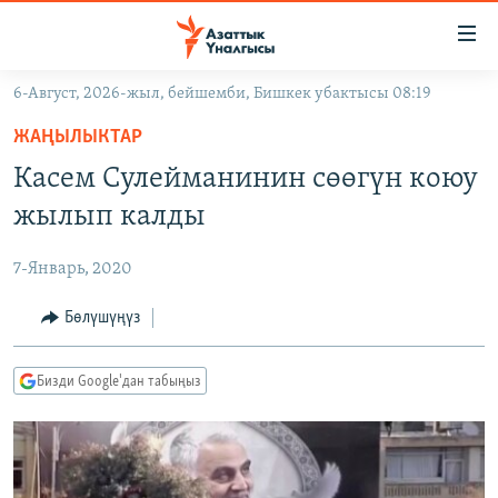
Линктер
Мазмунга
өтүңүз
6-Август, 2026-жыл, бейшемби, Бишкек убактысы 08:19
Навигацияга
ЖАҢЫЛЫКТАР
өтүңүз
ЖАҢЫЛЫКТАР
КЫРГЫЗСТАН
Издөөгө
Касем Сулейманинин сөөгүн коюу
салыңыз
ДҮЙНӨ
КЫРГЫЗСТАН
жылып калды
УКРАИНА
САЯСАТ
ДҮЙНӨ
7-Январь, 2020
АТАЙЫН ИЛИКТӨӨ
ЭКОНОМИКА
БОРБОР АЗИЯ
ТВ ПРОГРАММАЛАР
Бөлүшүңүз
МАДАНИЯТ
ПОДКАСТ
БҮГҮН АЗАТТЫКТА
Бизди Google'дан табыңыз
ӨЗГӨЧӨ ПИКИР
ЭКСПЕРТТЕР ТАЛДАЙТ
БИЗ ЖАНА ДҮЙНӨ
Русский
ДАНИСТЕ