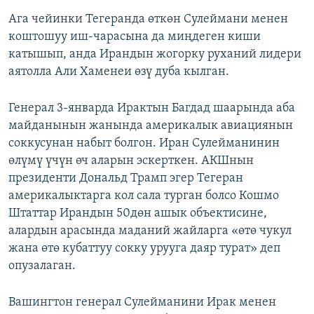
Ага чейинки Тегеранда өткөн Сулеймани менен
коштошуу иш-чарасына да миңдеген киши
катышып, анда Ирандын жогорку руханий лидери
аятолла Али Хаменеи өзү дуба кылган.
Генерал 3-январда Ирактын Багдад шаарында аба
майданынын жанында америкалык авиациянын
соккусунан набыт болгон. Иран Сулейманинин
өлүмү үчүн өч аларын эскерткен. АКШнын
президенти Дональд Трамп эгер Тегеран
америкалыктарга кол сала турган болсо Кошмо
Штаттар Ирандын 50дөн ашык объектисине,
алардын арасында маданий жайларга «өтө чукул
жана өтө кубаттуу сокку урууга даяр турат» деп
опузалаган.
Вашингтон генерал Сулейманини Ирак менен