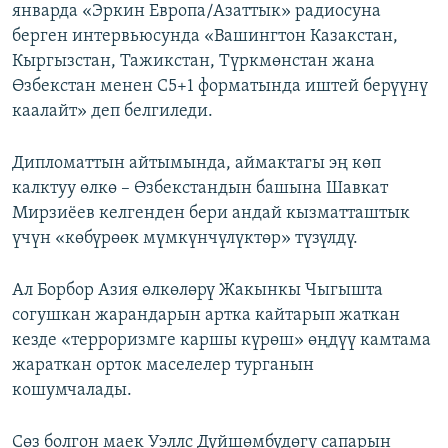
январда «Эркин Европа/Азаттык» радиосуна
берген интервьюсунда «Вашингтон Казакстан,
Кыргызстан, Тажикстан, Түркмөнстан жана
Өзбекстан менен C5+1 форматында иштей берүүнү
каалайт» деп белгиледи.
Дипломаттын айтымында, аймактагы эң көп
калктуу өлкө – Өзбекстандын башына Шавкат
Мирзиёев келгенден бери андай кызматташтык
үчүн «көбүрөөк мүмкүнчүлүктөр» түзүлдү.
Ал Борбор Азия өлкөлөрү Жакынкы Чыгышта
согушкан жарандарын артка кайтарып жаткан
кезде «терроризмге каршы күрөш» өңдүү камтама
жараткан орток маселелер турганын
кошумчалады.
Сөз болгон маек Уэллс Дүйшөмбүдөгү сапарын