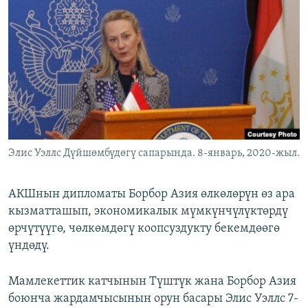
ОНЛАЙН ШЕРИНЕ
ЭЖЕ-СИҢДИЛЕР
АЗАТТЫК+
ЫҢГАЙСЫЗ СУРООЛОР
ЭЕ/АРнун бардык сайттары
Элис Уэллс Дүйшөмбүдөгү сапарында. 8-январь, 2020-жыл.
АКШнын дипломаты Борбор Азия өлкөлөрүн өз ара
кызматташып, экономикалык мүмкүнчүлүктөрдү
өрчүтүүгө, чөлкөмдөгү коопсуздукту бекемдөөгө
үндөдү.
Мамлекеттик катчынын Түштүк жана Борбор Азия
боюнча жардамчысынын орун басары Элис Уэллс 7-