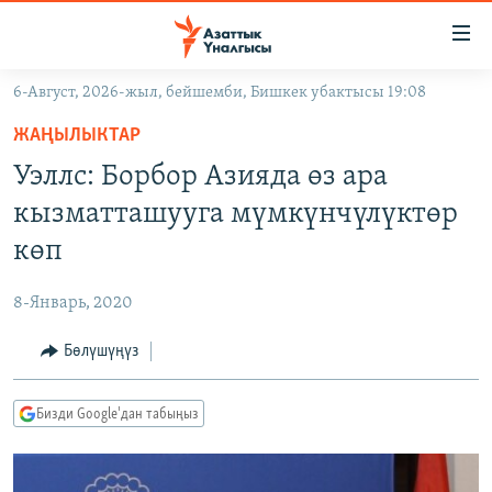
Линктер
Мазмунга
өтүңүз
6-Август, 2026-жыл, бейшемби, Бишкек убактысы 19:08
Навигацияга
ЖАҢЫЛЫКТАР
өтүңүз
ЖАҢЫЛЫКТАР
КЫРГЫЗСТАН
Издөөгө
Уэллс: Борбор Азияда өз ара
салыңыз
ДҮЙНӨ
КЫРГЫЗСТАН
кызматташууга мүмкүнчүлүктөр
УКРАИНА
САЯСАТ
ДҮЙНӨ
көп
АТАЙЫН ИЛИКТӨӨ
ЭКОНОМИКА
БОРБОР АЗИЯ
8-Январь, 2020
ТВ ПРОГРАММАЛАР
МАДАНИЯТ
Бөлүшүңүз
ПОДКАСТ
БҮГҮН АЗАТТЫКТА
ӨЗГӨЧӨ ПИКИР
ЭКСПЕРТТЕР ТАЛДАЙТ
Бизди Google'дан табыңыз
БИЗ ЖАНА ДҮЙНӨ
Русский
ДАНИСТЕ