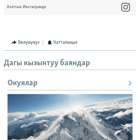
Азаттык Инстаграмда
Бөлүшүңүз
Катталыңыз
Дагы кызыктуу баяндар
Окуялар