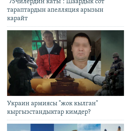
"75чилердин каты": Шаардык сот
тараптардын апелляция арызын
карайт
Украин армиясы "жок кылган"
кыргызстандыктар кимдер?