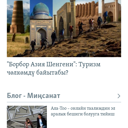
"Борбор Азия Шенгени": Туризм
чөлкөмдү байытабы?
Блог - Миңсанат
Ала-Тоо – онлайн таалимдин эл
аралык бешиги болууга тийиш