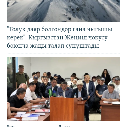
"Толук даяр болгондор гана чыгышы
керек". Кыргызстан Жеңиш чокусу
боюнча жаңы талап сунуштады