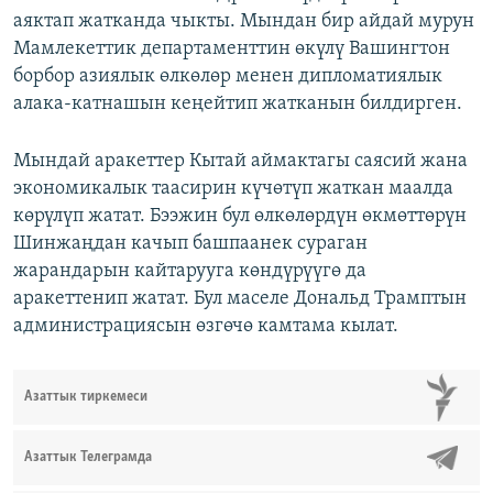
аяктап жатканда чыкты. Мындан бир айдай мурун
Мамлекеттик департаменттин өкүлү Вашингтон
борбор азиялык өлкөлөр менен дипломатиялык
алака-катнашын кеңейтип жатканын билдирген.
Мындай аракеттер Кытай аймактагы саясий жана
экономикалык таасирин күчөтүп жаткан маалда
көрүлүп жатат. Бээжин бул өлкөлөрдүн өкмөттөрүн
Шинжаңдан качып башпаанек сураган
жарандарын кайтарууга көндүрүүгө да
аракеттенип жатат. Бул маселе Дональд Трамптын
администрациясын өзгөчө камтама кылат.
Азаттык тиркемеси
Азаттык Телеграмда