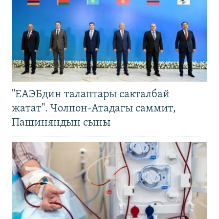
"ЕАЭБдин талаптары сакталбай
жатат". Чолпон-Атадагы саммит,
Пашиняндын сыны