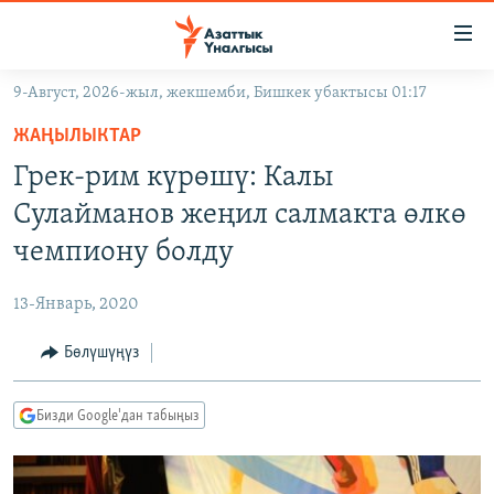
Линктер
Мазмунга
өтүңүз
9-Август, 2026-жыл, жекшемби, Бишкек убактысы 01:17
Навигацияга
ЖАҢЫЛЫКТАР
өтүңүз
ЖАҢЫЛЫКТАР
КЫРГЫЗСТАН
Издөөгө
Грек-рим күрөшү: Калы
салыңыз
ДҮЙНӨ
КЫРГЫЗСТАН
Сулайманов жеңил салмакта өлкө
УКРАИНА
САЯСАТ
ДҮЙНӨ
чемпиону болду
АТАЙЫН ИЛИКТӨӨ
ЭКОНОМИКА
БОРБОР АЗИЯ
13-Январь, 2020
ТВ ПРОГРАММАЛАР
МАДАНИЯТ
Бөлүшүңүз
ПОДКАСТ
БҮГҮН АЗАТТЫКТА
ӨЗГӨЧӨ ПИКИР
ЭКСПЕРТТЕР ТАЛДАЙТ
Бизди Google'дан табыңыз
БИЗ ЖАНА ДҮЙНӨ
Русский
ДАНИСТЕ