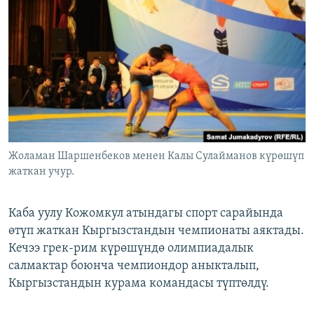
ОНЛАЙН ШЕРИНЕ
ЭЖЕ-СИҢДИЛЕР
АЗАТТЫК+
ЫҢГАЙСЫЗ СУРООЛОР
ЭЕ/АРнун бардык сайттары
Жоламан Шаршенбеков менен Калы Сулайманов күрөшүп
жаткан учур.
Каба уулу Кожомкул атындагы спорт сарайында
өтүп жаткан Кыргызстандын чемпионаты аяктады.
Кечээ грек-рим күрөшүндө олимпиадалык
салмактар боюнча чемпиондор аныкталып,
Кыргызстандын курама командасы түптөлдү.