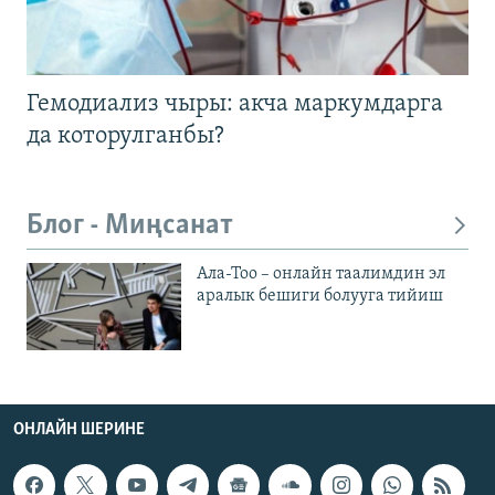
Гемодиализ чыры: акча маркумдарга
да которулганбы?
Блог - Миңсанат
Ала-Тоо – онлайн таалимдин эл
аралык бешиги болууга тийиш
ОНЛАЙН ШЕРИНЕ