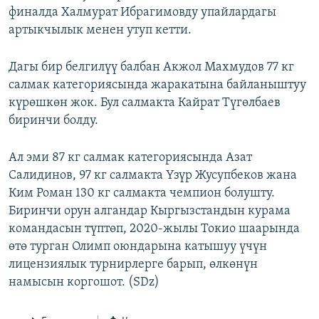
финалда Халмурат Ибрагимовду упайлардагы
артыкчылык менен утуп кетти.
Дагы бир белгилүү балбан Акжол Махмудов 77 кг
салмак категориясында жаракатына байланыштуу
күрөшкөн жок. Бул салмакта Кайрат Түгөлбаев
биринчи болду.
Ал эми 87 кг салмак категориясында Азат
Салидинов, 97 кг салмакта Үзүр Жусупбеков жана
Ким Роман 130 кг салмакта чемпион болушту.
Биринчи орун алгандар Кыргызстандын курама
командасын түптөп, 2020-жылы Токио шаарында
өтө турган Олимп оюндарына катышуу үчүн
лицензиялык турнирлерге барып, өлкөнүн
намысын коргошот. (SDz)