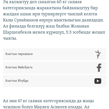
Эң кызыктуу деп саналган 60 кг салмак
категориясында жаракатына байланыштуу бир
жылдан ашык ири турнирлерге чыкпай келген
Калы Сулайманов өзүнүн мыктылыгын далилдеди.
Ал финалда белгилүү жаш балбан Жоламан
Шаршенбеков менен күрөшүп, 5:3 эсебинде жеңип
чыкты.
Азаттык тиркемеси
Азаттык Фейсбукта
Азаттык Ютубда
Ал эми 67 кг салмак категориясында да жаңы
чемпион болуп Марлен Асикеев аталды. Ал