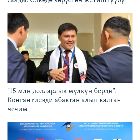
салды. Өлкөдө көрүстөн жетиштүүбү?
"15 млн долларлык мүлкүн берди".
Конгантиевди абактан алып калган
чечим