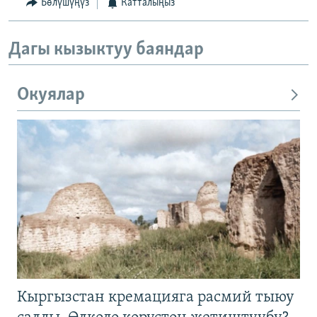
Бөлүшүңүз
Катталыңыз
Дагы кызыктуу баяндар
Окуялар
Кыргызстан кремацияга расмий тыюу