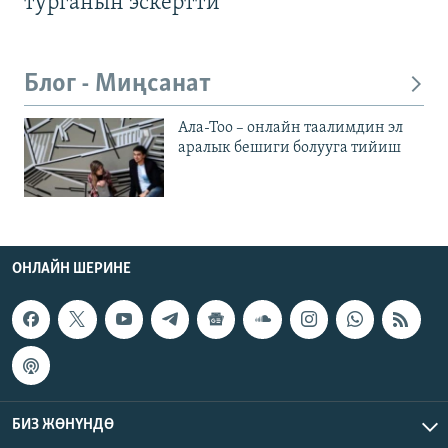
турганын эскертти
Блог - Миңсанат
Ала-Тоо – онлайн таалимдин эл
аралык бешиги болууга тийиш
ОНЛАЙН ШЕРИНЕ
БИЗ ЖӨНҮНДӨ