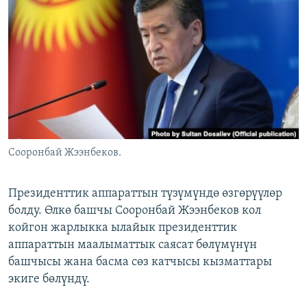
ОНЛАЙН ШЕРИНЕ
ЭЖЕ-СИҢДИЛЕР
АЗАТТЫК+
ЫҢГАЙСЫЗ СУРООЛОР
ЭЕ/АРнун бардык сайттары
Сооронбай Жээнбеков.
Президенттик аппараттын түзүмүндө өзгөрүүлөр
болду. Өлкө башчы Сооронбай Жээнбеков кол
койгон жарлыкка ылайык президенттик
аппараттын маалыматтык саясат бөлүмүнүн
башчысы жана басма сөз катчысы кызматтары
экиге бөлүндү.