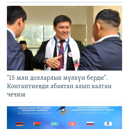
"15 млн долларлык мүлкүн берди".
Конгантиевди абактан алып калган
чечим