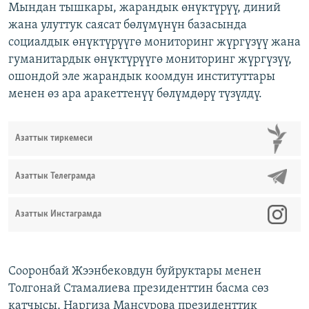
Мындан тышкары, жарандык өнүктүрүү, диний
жана улуттук саясат бөлүмүнүн базасында
социалдык өнүктүрүүгө мониторинг жүргүзүү жана
гуманитардык өнүктүрүүгө мониторинг жүргүзүү,
ошондой эле жарандык коомдун институттары
менен өз ара аракеттенүү бөлүмдөрү түзүлдү.
Азаттык тиркемеси
Азаттык Телеграмда
Азаттык Инстаграмда
Сооронбай Жээнбековдун буйруктары менен
Толгонай Стамалиева президенттин басма сөз
катчысы, Наргиза Мансурова президенттик