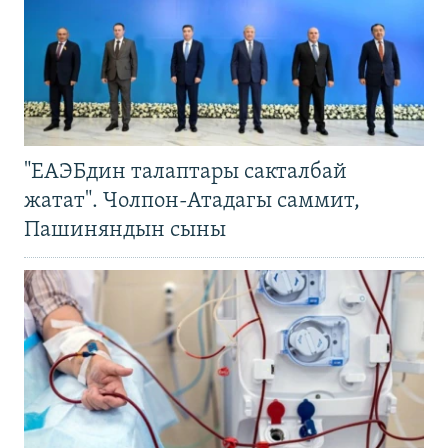
"ЕАЭБдин талаптары сакталбай
жатат". Чолпон-Атадагы саммит,
Пашиняндын сыны