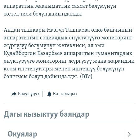
аппараттын маалыматтык саясат бөлүмүнүн
жетекчиси болуп дайындалды.
Андан тышкары Назгүл Ташпаева өлкө башчынын
аппаратынын социалдык өнүктүрүүгө мониторинг
жүргүзүү бөлүмүнүн жетекчиси, ал эми
Кудайберген Базарбаев аппараттын гуманитардык
өнүктүрүүгө мониторинг жүргүзүү жана жарандык
коом институттары менен иштешүү бөлүмүнүн
башчысы болуп дайындалды. (BTo)
Бөлүшүңүз
Катталыңыз
Дагы кызыктуу баяндар
Окуялар