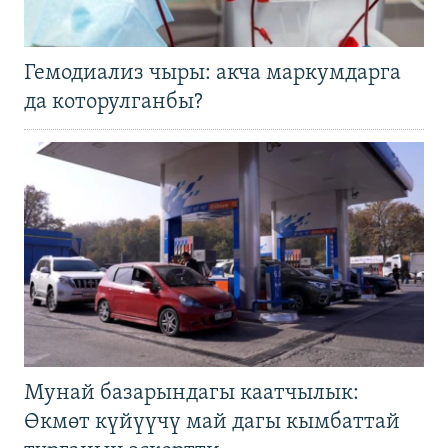
Гемодиализ чыры: акча маркумдарга
да которулганбы?
Мунай базарындагы каатчылык:
Өкмөт күйүүчү май дагы кымбаттай