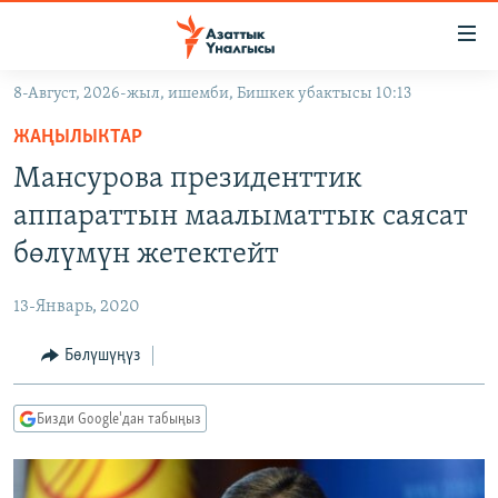
Линктер
Мазмунга
өтүңүз
8-Август, 2026-жыл, ишемби, Бишкек убактысы 10:13
Навигацияга
ЖАҢЫЛЫКТАР
өтүңүз
ЖАҢЫЛЫКТАР
КЫРГЫЗСТАН
Издөөгө
Мансурова президенттик
салыңыз
ДҮЙНӨ
КЫРГЫЗСТАН
аппараттын маалыматтык саясат
УКРАИНА
САЯСАТ
ДҮЙНӨ
бөлүмүн жетектейт
АТАЙЫН ИЛИКТӨӨ
ЭКОНОМИКА
БОРБОР АЗИЯ
13-Январь, 2020
ТВ ПРОГРАММАЛАР
МАДАНИЯТ
Бөлүшүңүз
ПОДКАСТ
БҮГҮН АЗАТТЫКТА
ӨЗГӨЧӨ ПИКИР
ЭКСПЕРТТЕР ТАЛДАЙТ
Бизди Google'дан табыңыз
БИЗ ЖАНА ДҮЙНӨ
Русский
ДАНИСТЕ