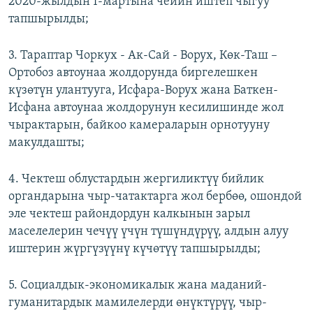
2020-жылдын 1-мартына чейин иштеп чыгуу
тапшырылды;
3. Тараптар Чоркух - Ак-Сай - Ворух, Көк-Таш –
Ортобоз автоунаа жолдорунда биргелешкен
күзөтүн улантууга, Исфара-Ворух жана Баткен-
Исфана автоунаа жолдорунун кесилишинде жол
чырактарын, байкоо камераларын орнотууну
макулдашты;
4. Чектеш облустардын жергиликтүү бийлик
органдарына чыр-чатактарга жол бербөө, ошондой
эле чектеш райондордун калкынын зарыл
маселелерин чечүү үчүн түшүндүрүү, алдын алуу
иштерин жүргүзүүнү күчөтүү тапшырылды;
5. Социалдык-экономикалык жана маданий-
гуманитардык мамилелерди өнүктүрүү, чыр-