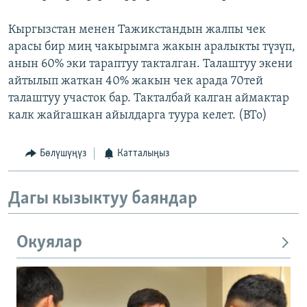
Кыргызстан менен Тажикстандын жалпы чек
арасы бир миң чакырымга жакын аралыкты түзүп,
анын 60% эки тараптуу такталган. Талаштуу экени
айтылып жаткан 40% жакын чек арада 70тей
талаштуу участок бар. Такталбай калган аймактар
калк жайгашкан айылдарга туура келет. (BTo)
Бөлүшүңүз
Катталыңыз
Дагы кызыктуу баяндар
Окуялар