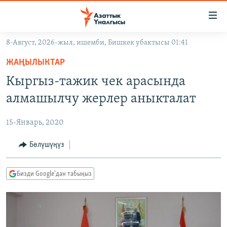
Линктер
Мазмунга
өтүңүз
8-Август, 2026-жыл, ишемби, Бишкек убактысы 01:41
Навигацияга
ЖАҢЫЛЫКТАР
өтүңүз
ЖАҢЫЛЫКТАР
КЫРГЫЗСТАН
Издөөгө
Кыргыз-тажик чек арасында
салыңыз
ДҮЙНӨ
КЫРГЫЗСТАН
алмашылчу жерлер аныкталат
УКРАИНА
САЯСАТ
ДҮЙНӨ
15-Январь, 2020
АТАЙЫН ИЛИКТӨӨ
ЭКОНОМИКА
БОРБОР АЗИЯ
ТВ ПРОГРАММАЛАР
Бөлүшүңүз
МАДАНИЯТ
ПОДКАСТ
БҮГҮН АЗАТТЫКТА
Бизди Google'дан табыңыз
ӨЗГӨЧӨ ПИКИР
ЭКСПЕРТТЕР ТАЛДАЙТ
БИЗ ЖАНА ДҮЙНӨ
Русский
ДАНИСТЕ