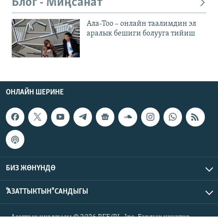
Блог - Миңсанат
Ала-Тоо – онлайн таалимдин эл
аралык бешиги болууга тийиш
ОНЛАЙН ШЕРИНЕ
БИЗ ЖӨНҮНДӨ
"АЗАТТЫКТЫН" САНДЫГЫ
Азаттык үналгысы © 2026 RFE/RL, Inc. Бардык укуктар