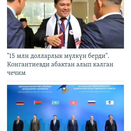
"15 млн долларлык мүлкүн берди".
Конгантиевди абактан алып калган
чечим