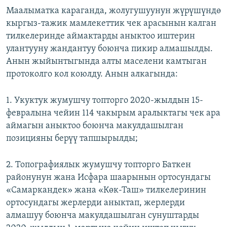
Маалыматка караганда, жолугушуунун жүрүшүндө
кыргыз-тажик мамлекеттик чек арасынын калган
тилкелеринде аймактарды аныктоо иштерин
улантууну жандантуу боюнча пикир алмашылды.
Анын жыйынтыгында алты маселени камтыган
протоколго кол коюлду. Анын алкагында:
1. Укуктук жумушчу топторго 2020-жылдын 15-
февралына чейин 114 чакырым аралыктагы чек ара
аймагын аныктоо боюнча макулдашылган
позицияны берүү тапшырылды;
2. Топографиялык жумушчу топторго Баткен
районунун жана Исфара шаарынын ортосундагы
«Самаркандек» жана «Көк-Таш» тилкелеринин
ортосундагы жерлерди аныктап, жерлерди
алмашуу боюнча макулдашылган сунуштарды