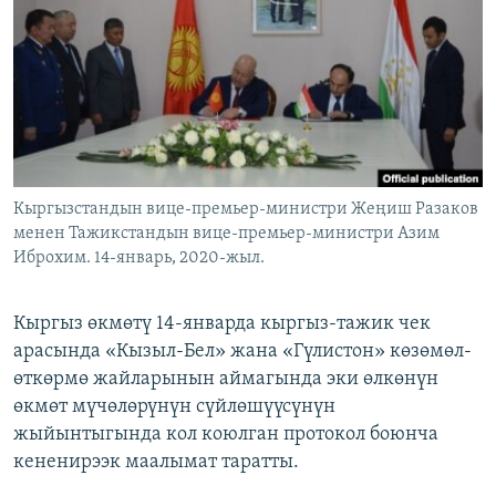
ОНЛАЙН ШЕРИНЕ
ЭЖЕ-СИҢДИЛЕР
АЗАТТЫК+
ЫҢГАЙСЫЗ СУРООЛОР
ЭЕ/АРнун бардык сайттары
Кыргызстандын вице-премьер-министри Жеңиш Разаков
менен Тажикстандын вице-премьер-министри Азим
Иброхим. 14-январь, 2020-жыл.
Кыргыз өкмөтү 14-январда кыргыз-тажик чек
арасында «Кызыл-Бел» жана «Гүлистон» көзөмөл-
өткөрмө жайларынын аймагында эки өлкөнүн
өкмөт мүчөлөрүнүн сүйлөшүүсүнүн
жыйынтыгында кол коюлган протокол боюнча
кененирээк маалымат таратты.