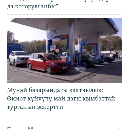
да которулганбы?
Мунай базарындагы каатчылык:
Өкмөт күйүүчү май дагы кымбаттай
турганын эскертти