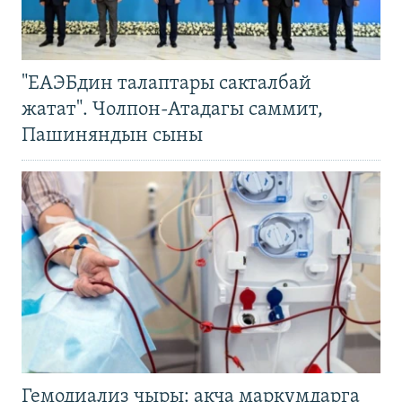
"ЕАЭБдин талаптары сакталбай
жатат". Чолпон-Атадагы саммит,
Пашиняндын сыны
Гемодиализ чыры: акча маркумдарга