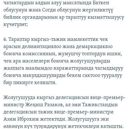
чатактардын алдын алуу максатында Баткен
облусунун жана Согди облусунун жергиликтүү
бийлик органдарынын ар тараптуу кызматташуусу
күчөтүлөт;
6. Тараптар кыргыз-тажик мамлекеттик чек
арасын делимитациялоо жана демаркациялоо
боюнча комиссиянын, жумушчу топтордун ишин,
чек ара маселелери боюнча жолугушууларды
жалпыга маалымдоо каражаттарында чагылдыруу
боюнча макулдашууларды бекем сактооо тууралуу
бир пикирге келишти.
Жолугушууда кыргыз делегациясын вице-премьер-
министр Жеңиш Разаков, ал эми Тажикстандын
делегациясын тажик вице-премьер-министри
Азим Иброхим жетектеди. Жолугушууга эки
өлкөнүн күч түзүмдөрүнүн жетекчилери катышты.