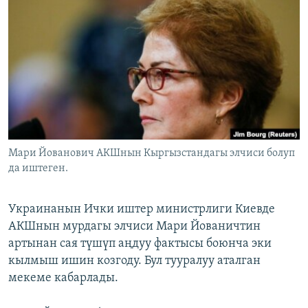
ОНЛАЙН ШЕРИНЕ
ЭЖЕ-СИҢДИЛЕР
АЗАТТЫК+
ЫҢГАЙСЫЗ СУРООЛОР
ЭЕ/АРнун бардык сайттары
Мари Йованович АКШнын Кыргызстандагы элчиси болуп
да иштеген.
Украинанын Ички иштер министрлиги Киевде
АКШнын мурдагы элчиси Мари Йованичтин
артынан сая түшүп аңдуу фактысы боюнча эки
кылмыш ишин козгоду. Бул тууралуу аталган
мекеме кабарлады.