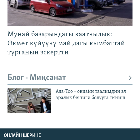
Мунай базарындагы каатчылык:
Өкмөт күйүүчү май дагы кымбаттай
турганын эскертти
Блог - Миңсанат
Ала-Тоо – онлайн таалимдин эл
аралык бешиги болууга тийиш
ОНЛАЙН ШЕРИНЕ