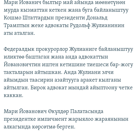
Мари Йованич былтыр май айында мөөнөтүнөн
мурда кызматтан кеткен жана буга байланыштуу
Кошмо Штаттардын президенти Дональд
Трамптын жеке адвокаты Рудольф Жулианинин
аты аталган.
Федералдык прокурорлор Жулианиге байланыштуу
иликтөө баштаган жана анда адвокаттын
Йовановичтин иштен кетишине тиешеси бар-жогу
такталарын айтышкан. Анда Жулиани элчи
айымдын таасирин азайтууга аракет кылганы
айтылган. Бирок адвокат мындай айыптоону четке
каккан.
Мари Йованович Өкүлдөр Палатасында
президентке импичмент жарыялоо жараянынын
алкагында көрсөтмө берген.