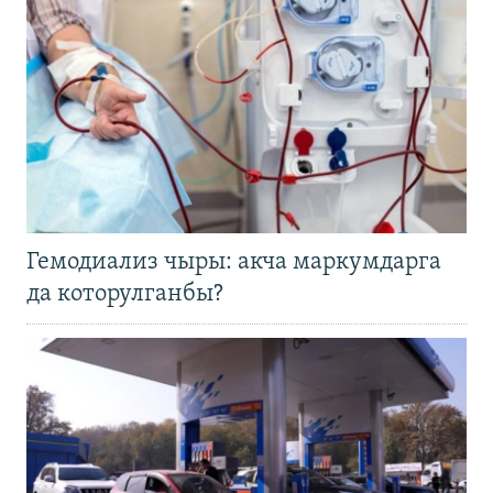
Гемодиализ чыры: акча маркумдарга
да которулганбы?