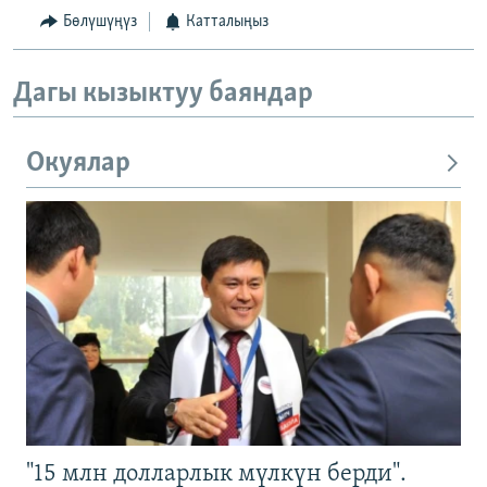
Бөлүшүңүз
Катталыңыз
Дагы кызыктуу баяндар
Окуялар
"15 млн долларлык мүлкүн берди".