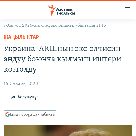
Линктер
Мазмунга
өтүңүз
7-Август, 2026-жыл, жума, Бишкек убактысы 21:16
Навигацияга
ЖАҢЫЛЫКТАР
өтүңүз
ЖАҢЫЛЫКТАР
КЫРГЫЗСТАН
Издөөгө
Украина: АКШнын экс-элчисин
салыңыз
ДҮЙНӨ
КЫРГЫЗСТАН
аңдуу боюнча кылмыш иштери
УКРАИНА
САЯСАТ
ДҮЙНӨ
козголду
АТАЙЫН ИЛИКТӨӨ
ЭКОНОМИКА
БОРБОР АЗИЯ
16-Январь, 2020
ТВ ПРОГРАММАЛАР
МАДАНИЯТ
Бөлүшүңүз
ПОДКАСТ
БҮГҮН АЗАТТЫКТА
ӨЗГӨЧӨ ПИКИР
ЭКСПЕРТТЕР ТАЛДАЙТ
Бизди Google'дан табыңыз
БИЗ ЖАНА ДҮЙНӨ
Русский
ДАНИСТЕ