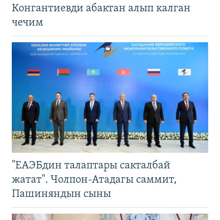
Конгантиевди абактан алып калган
чечим
"ЕАЭБдин талаптары сакталбай
жатат". Чолпон-Атадагы саммит,
Пашиняндын сыны