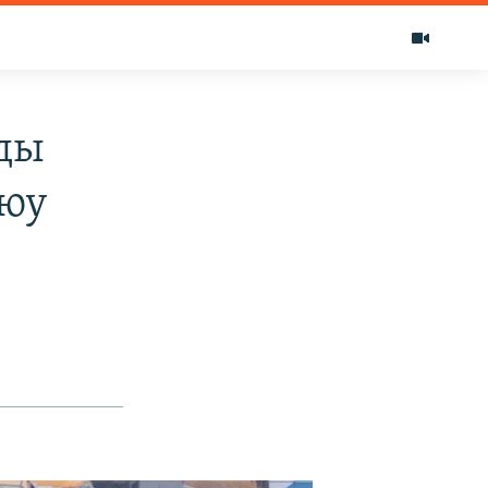
ды
ыюу