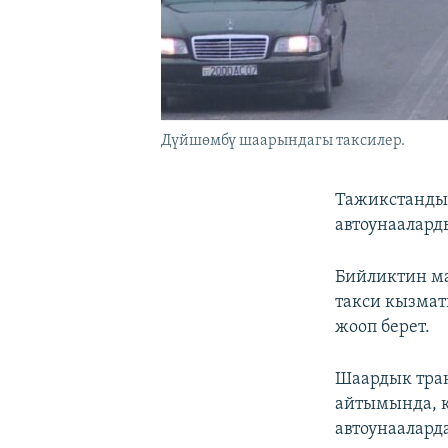
Дүйшөмбү шаарындагы таксилер.
Тажикстандын
автоунаалард
Бийликтин ма
такси кызмат
жооп берет.
Шаардык тра
айтымында, к
автоунаалард