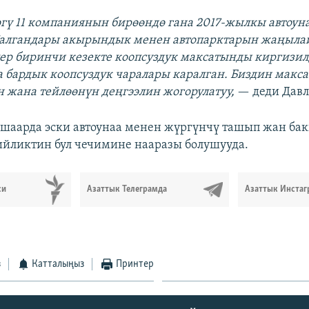
гү 11 компаниянын бирөөндө гана 2017-жылкы автоун
 Калгандары акырындык менен автопарктарын жаңыла
р биринчи кезекте коопсуздук максатынды киргизил
а бардык коопсуздук чаралары каралган. Биздин макс
н жана тейлөөнүн деңгээлин жогорулатуу,
— деди Давл
 шаарда эски автоунаа менен жүргүнчү ташып жан ба
ийликтин бул чечимине нааразы болушууда.
си
Азаттык Телеграмда
Азаттык Инстаг
з
Катталыңыз
Принтер