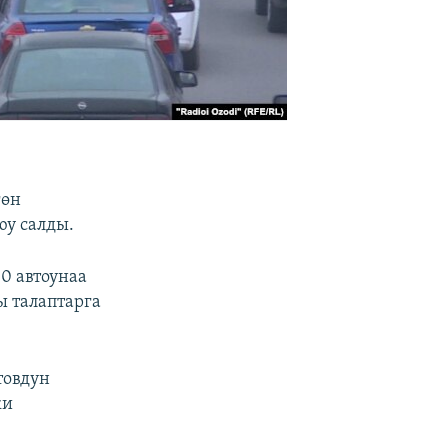
гөн
юу салды.
0 автоунаа
 талаптарга
товдун
ки