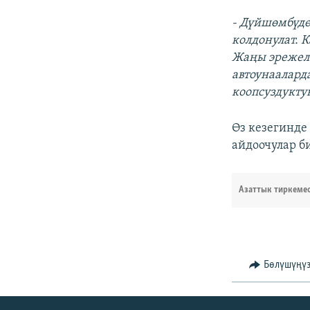
- Дүйшөмбүдө
колдонулат.
Жаңы эрежеле
автоунаалард
коопсуздукту
Өз кезегинде
айдоочулар б
Азаттык тиркеме
Бөлүшүңү