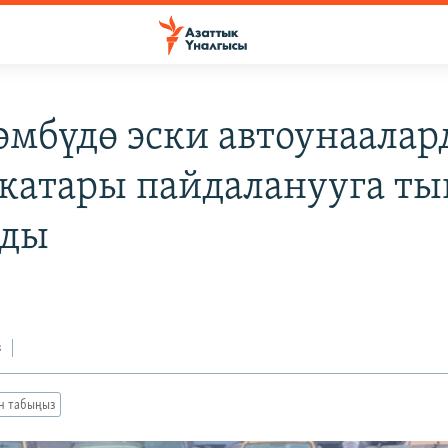
мбүдө эски автоунаалар
 катары пайдаланууга т
нды
0
з
ан табыңыз