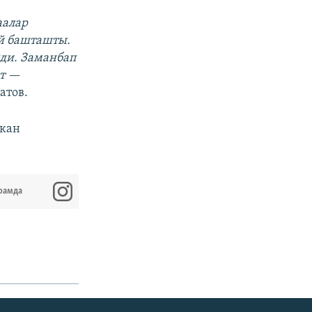
аалар
й башташты.
ди. Заманбап
ат —
атов.
ккан
рамда