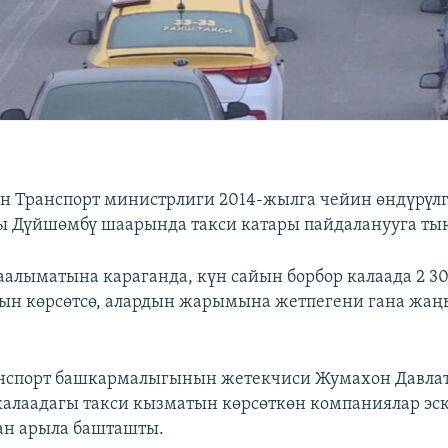
 Транспорт министрлиги 2014-жылга чейин өндүрүл
ы Дүйшөмбү шаарында такси катары пайдаланууга ты
алыматына караганда, күн сайын борбор калаада 2 30
ын көрсөтсө, алардын жарымына жетпегени гана жаңы
нспорт башкармалыгынын жетекчиси Жумахон Давла
алаадагы такси кызматын көрсөткөн компаниялар эс
ан арыла башташты.