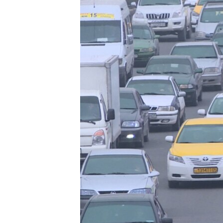
ЭЖЕ-СИҢДИЛЕР
АЗАТТЫК+
ЫҢГАЙСЫЗ СУРООЛОР