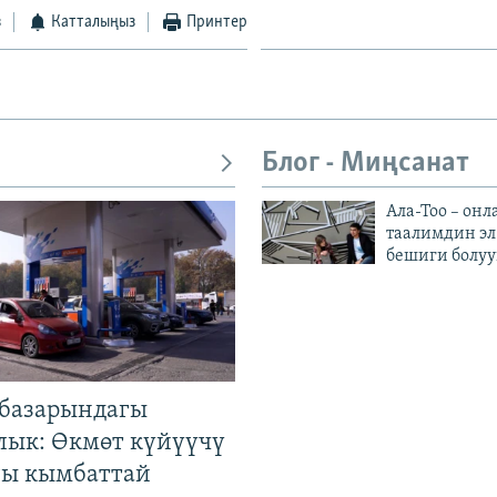
з
Катталыңыз
Принтер
Блог - Миңсанат
Ала-Тоо – онл
таалимдин эл
бешиги болуу
базарындагы
лык: Өкмөт күйүүчү
гы кымбаттай