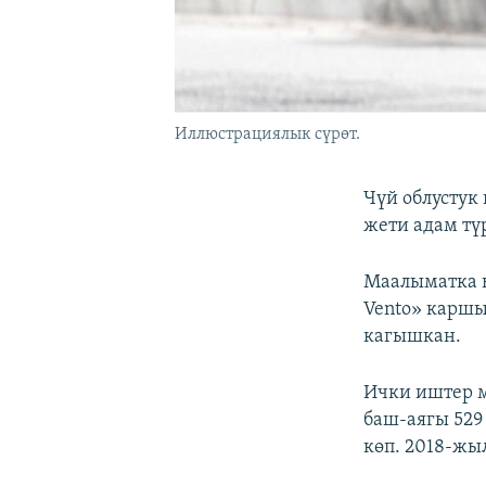
Иллюстрациялык сүрөт.
Чүй облусту
жети адам тү
Маалыматка ы
Vento» каршы
кагышкан.
Ички иштер 
баш-аягы 529
көп. 2018-жы