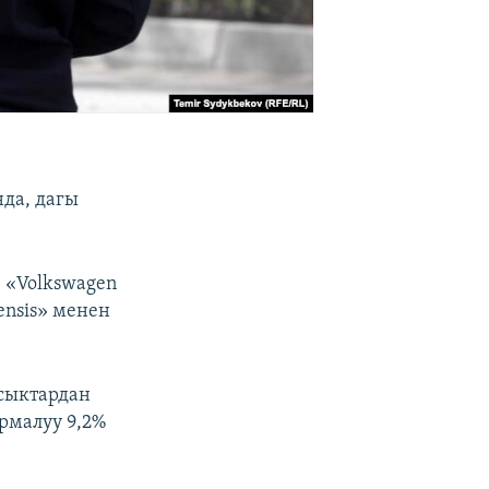
да, дагы
 «Volkswagen
ensis» менен
сыктардан
рмалуу 9,2%