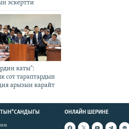
ын эскертти
рдин каты":
к сот тараптардын
ция арызын карайт
КТЫН" САНДЫГЫ
ОНЛАЙН ШЕРИНЕ
лим