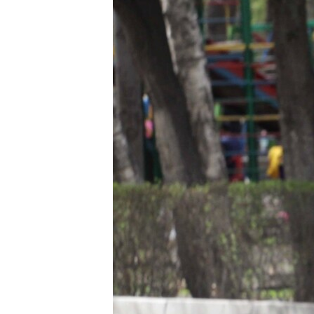
ЭЖЕ-СИҢДИЛЕР
АЗАТТЫК+
ЫҢГАЙСЫЗ СУРООЛОР