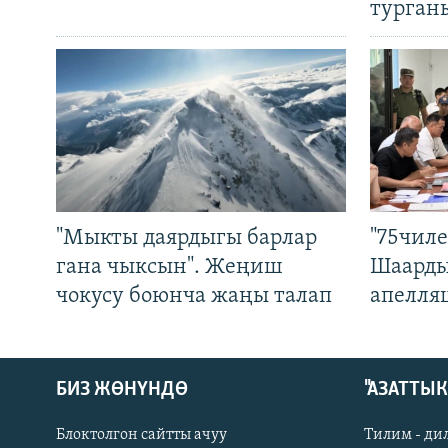
турган
"Мыкты даярдыгы барлар
"75чиле
гана чыксын". Жеңиш
Шаарды
чокусу боюнча жаңы талап
апелля
БИЗ ЖӨНҮНДӨ
"АЗАТТЫ
Блоктолгон сайтты ачуу
Тилим - ди