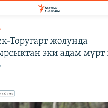
Р
к-Торугарт жолунда
ырсыктан эки адам мүрт 
0
з
ан табыңыз