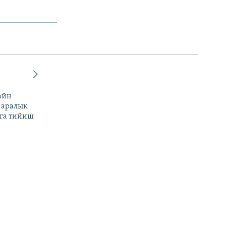
айн
 аралык
га тийиш