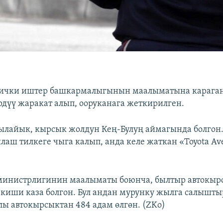
к ички иштер башкармалыгынын маалыматына караган
рдүү жаракат алып, ооруканага жеткирилген.
лайык, кырсык жолдун Кең-Булуң аймагында болгон.
лаш тилкеге чыга калып, анда келе жаткан «Toyota Av
министрлигинин маалыматы боюнча, былтыр автокыр
 киши каза болгон. Бул андан мурунку жылга салышты
лы автокырсыктан 484 адам өлгөн. (ZKo)