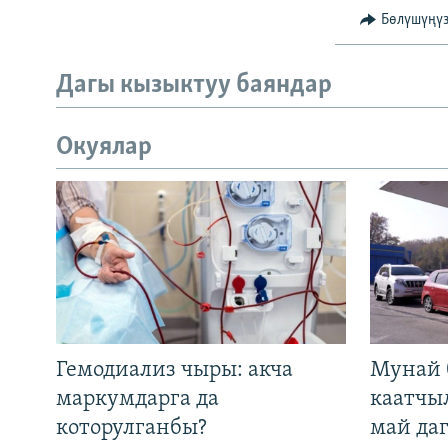
Бөлүшүңү
Дагы кызыктуу баяндар
Окуялар
Гемодиализ чыры: акча
Мунай 
маркумдарга да
каатчы
которулганбы?
май да