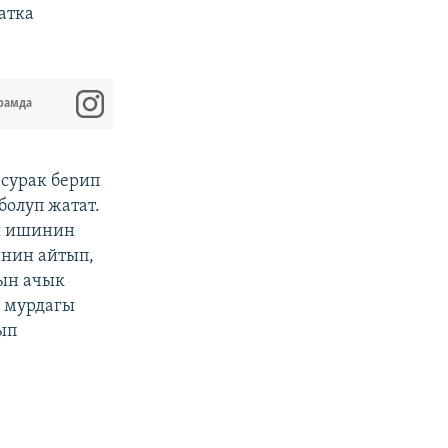
атка
рамда
 сурак берип
болуп жатат.
үш ишинин
енин айтып,
ын ачык
 мурдагы
ып