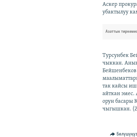
Аскер прокур
убактылуу ка
Азаттык тиркеме
Турсунбек Бе
чыккан. Анын
Бейшенбеков 
маалыматтары
так кайсы и
айткан эмес
орун басары 
чыгышкан. (
Бөлүшүңү