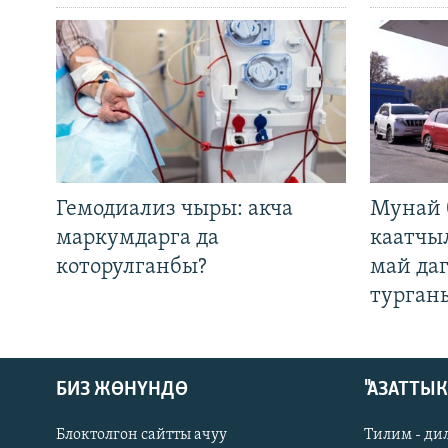
Гемодиализ чыры: акча
Мунай 
маркумдарга да
каатчы
которулганбы?
май да
турган
БИЗ ЖӨНҮНДӨ
"АЗАТТЫ
Блоктолгон сайтты ачуу
Тилим - ди