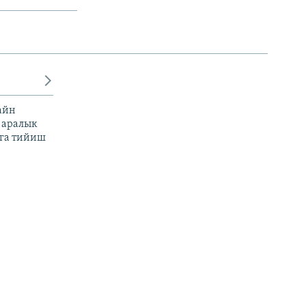
айн
 аралык
га тийиш