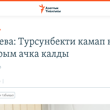
Р
ва: Турсунбекти камап 
рым ачка калды
0
з
ан табыңыз