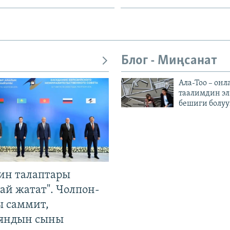
Блог - Миңсанат
Ала-Тоо – онл
таалимдин эл
бешиги болуу
ин талаптары
ай жатат". Чолпон-
ы саммит,
яндын сыны