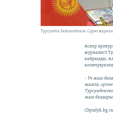
Турсунбек Бейшенбеков. Сүрөт журнал
Аскер прокур
журналист Ту
кайрылды. Ал
коомчулуктан
- Үч жаш бал
жашта, ортон
Турсунбектин
жаш балдары
Chyndyk.kg с