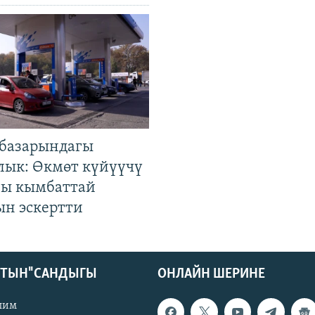
базарындагы
лык: Өкмөт күйүүчү
гы кымбаттай
ын эскертти
КТЫН" САНДЫГЫ
ОНЛАЙН ШЕРИНЕ
лим