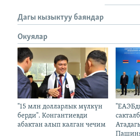
Дагы кызыктуу баяндар
Окуялар
"15 млн долларлык мүлкүн
"ЕАЭБд
берди". Конгантиевди
сакталб
абактан алып калган чечим
Атадаг
Пашин