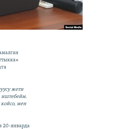
камалган
ттыкка»
уга
уусу жети
е иштебейм.
койсо, мен
в 20-январда