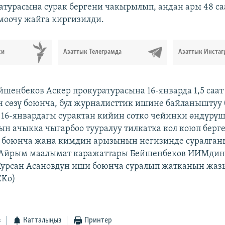
атурасына сурак бергени чакырылып, андан ары 48 са
моочу жайга киргизилди.
си
Азаттык Телеграмда
Азаттык Инстаг
йшенбеков Аскер прокуратурасына 16-январда 1,5 саат
 сөзү боюнча, бул журналисттик ишине байланыштуу 
16-январдагы сурактан кийин сотко чейинки өндүр
н ачыкка чыгарбоо тууралуу тилкатка кол коюп берг
ш боюнча жана кимдин арызынын негизинде суралган
. Айрым маалымат каражаттары Бейшенбеков ИИМдин
Курсан Асановдун иши боюнча суралып жатканын жаз
ZKo)
з
Катталыңыз
Принтер