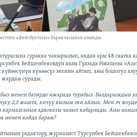
исттин «Фейсбуктагы» баракчасынан алынды.
атурасына суракка чакырылып, андан ары 48 саатка 
рсунбек Бейшенбековдун аялы Гүлзада Имашева «Аза
 күйөөсүнүн күнөөсүз экенин айтып, аны бошотуп алу
 жардам сурады:
абыз менен батирде ижарада турабыз. Балдарымдын ул
чусу 2,5 жашта, кичүү кызым эки айлык. Мен эч жерд
 кармалганын адвокаты чалып кабарлады. Аны камап 
м менен кайда барам?
айтынын редактору, журналист Турсунбек Бейшенбеко