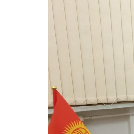
ЭЖЕ-СИҢДИЛЕР
АЗАТТЫК+
ЫҢГАЙСЫЗ СУРООЛОР