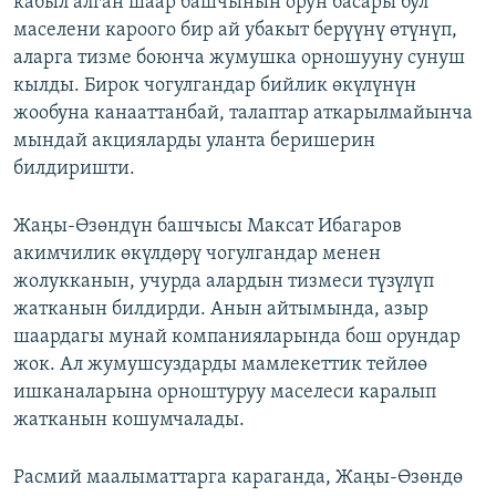
кабыл алган шаар башчынын орун басары бул
маселени кароого бир ай убакыт берүүнү өтүнүп,
аларга тизме боюнча жумушка орношууну сунуш
кылды. Бирок чогулгандар бийлик өкүлүнүн
жообуна канааттанбай, талаптар аткарылмайынча
мындай акцияларды уланта беришерин
билдиришти.
Жаңы-Өзөндүн башчысы Максат Ибагаров
акимчилик өкүлдөрү чогулгандар менен
жолукканын, учурда алардын тизмеси түзүлүп
жатканын билдирди. Анын айтымында, азыр
шаардагы мунай компанияларында бош орундар
жок. Ал жумушсуздарды мамлекеттик тейлөө
ишканаларына орноштуруу маселеси каралып
жатканын кошумчалады.
Расмий маалыматтарга караганда, Жаңы-Өзөндө