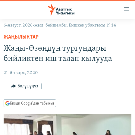
Линктер
Мазмунга
өтүңүз
6-Август, 2026-жыл, бейшемби, Бишкек убактысы 19:14
Навигацияга
ЖАҢЫЛЫКТАР
өтүңүз
ЖАҢЫЛЫКТАР
КЫРГЫЗСТАН
Издөөгө
Жаңы-Өзөндүн тургундары
салыңыз
ДҮЙНӨ
КЫРГЫЗСТАН
бийликтен иш талап кылууда
УКРАИНА
САЯСАТ
ДҮЙНӨ
21-Январь, 2020
АТАЙЫН ИЛИКТӨӨ
ЭКОНОМИКА
БОРБОР АЗИЯ
ТВ ПРОГРАММАЛАР
Бөлүшүңүз
МАДАНИЯТ
ПОДКАСТ
БҮГҮН АЗАТТЫКТА
Бизди Google'дан табыңыз
ӨЗГӨЧӨ ПИКИР
ЭКСПЕРТТЕР ТАЛДАЙТ
БИЗ ЖАНА ДҮЙНӨ
Русский
ДАНИСТЕ