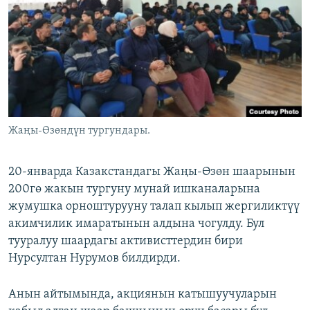
ОНЛАЙН ШЕРИНЕ
ЭЖЕ-СИҢДИЛЕР
АЗАТТЫК+
ЫҢГАЙСЫЗ СУРООЛОР
ЭЕ/АРнун бардык сайттары
Жаңы-Өзөндүн тургундары.
20-январда Казакстандагы Жаңы-Өзөн шаарынын
200гө жакын тургуну мунай ишканаларына
жумушка орноштурууну талап кылып жергиликтүү
акимчилик имаратынын алдына чогулду. Бул
тууралуу шаардагы активисттердин бири
Нурсултан Нурумов билдирди.
Анын айтымында, акциянын катышуучуларын