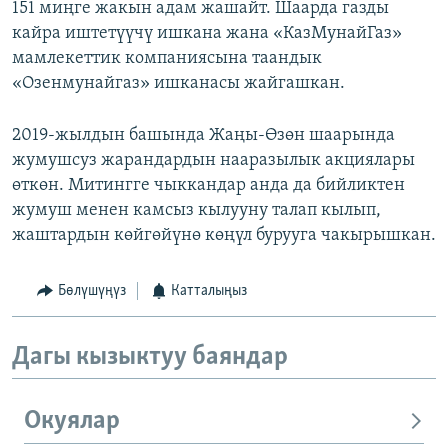
151 миңге жакын адам жашайт. Шаарда газды
кайра иштетүүчү ишкана жана «КазМунайГаз»
мамлекеттик компаниясына таандык
«Озенмунайгаз» ишканасы жайгашкан.
2019-жылдын башында Жаңы-Өзөн шаарында
жумушсуз жарандардын нааразылык акциялары
өткөн. Митингге чыккандар анда да бийликтен
жумуш менен камсыз кылууну талап кылып,
жаштардын көйгөйүнө көңүл бурууга чакырышкан.
Бөлүшүңүз
Катталыңыз
Дагы кызыктуу баяндар
Окуялар