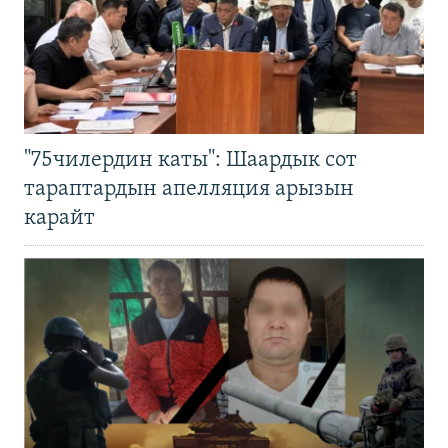
"75чилердин каты": Шаардык сот
тараптардын апелляция арызын
карайт