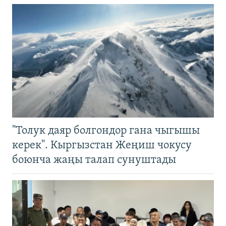
"Толук даяр болгондор гана чыгышы
керек". Кыргызстан Жеңиш чокусу
боюнча жаңы талап сунуштады