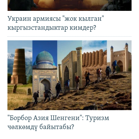
Украин армиясы "жок кылган"
кыргызстандыктар кимдер?
"Борбор Азия Шенгени": Туризм
чөлкөмдү байытабы?