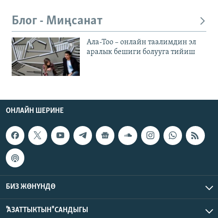
Блог - Миңсанат
Ала-Тоо – онлайн таалимдин эл
аралык бешиги болууга тийиш
ОНЛАЙН ШЕРИНЕ
БИЗ ЖӨНҮНДӨ
"АЗАТТЫКТЫН" САНДЫГЫ