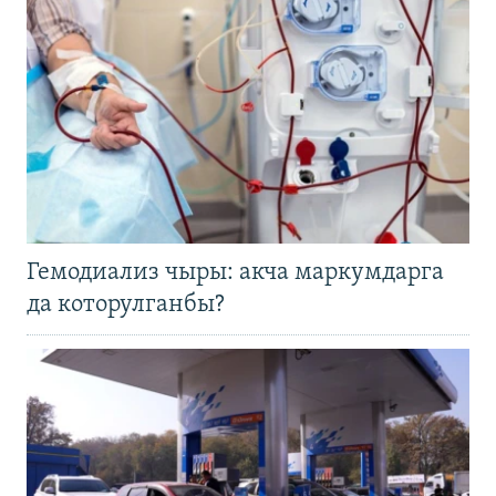
Гемодиализ чыры: акча маркумдарга
да которулганбы?