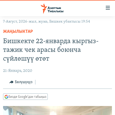
Линктер
Мазмунга
өтүңүз
7-Август, 2026-жыл, жума, Бишкек убактысы 19:54
Навигацияга
ЖАҢЫЛЫКТАР
өтүңүз
ЖАҢЫЛЫКТАР
КЫРГЫЗСТАН
Издөөгө
Бишкекте 22-январда кыргыз-
салыңыз
ДҮЙНӨ
КЫРГЫЗСТАН
тажик чек арасы боюнча
УКРАИНА
САЯСАТ
ДҮЙНӨ
сүйлөшүү өтөт
АТАЙЫН ИЛИКТӨӨ
ЭКОНОМИКА
БОРБОР АЗИЯ
21-Январь, 2020
ТВ ПРОГРАММАЛАР
МАДАНИЯТ
Бөлүшүңүз
ПОДКАСТ
БҮГҮН АЗАТТЫКТА
ӨЗГӨЧӨ ПИКИР
ЭКСПЕРТТЕР ТАЛДАЙТ
Бизди Google'дан табыңыз
БИЗ ЖАНА ДҮЙНӨ
Русский
ДАНИСТЕ