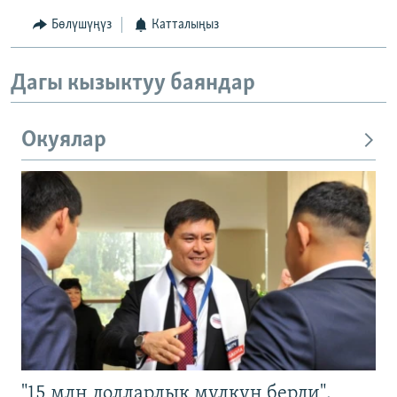
Бөлүшүңүз
Катталыңыз
Дагы кызыктуу баяндар
Окуялар
"15 млн долларлык мүлкүн берди".