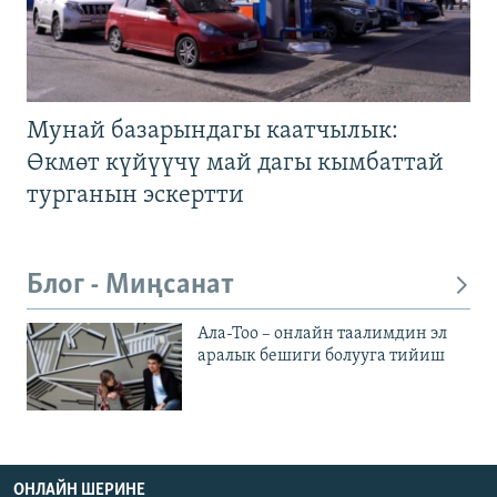
Мунай базарындагы каатчылык:
Өкмөт күйүүчү май дагы кымбаттай
турганын эскертти
Блог - Миңсанат
Ала-Тоо – онлайн таалимдин эл
аралык бешиги болууга тийиш
ОНЛАЙН ШЕРИНЕ