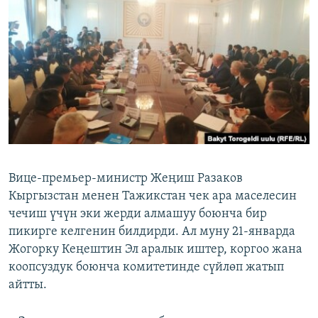
ОНЛАЙН ШЕРИНЕ
ЭЖЕ-СИҢДИЛЕР
АЗАТТЫК+
ЫҢГАЙСЫЗ СУРООЛОР
ЭЕ/АРнун бардык сайттары
Вице-премьер-министр Жеңиш Разаков
Кыргызстан менен Тажикстан чек ара маселесин
чечиш үчүн эки жерди алмашуу боюнча бир
пикирге келгенин билдирди. Ал муну 21-январда
Жогорку Кеңештин Эл аралык иштер, коргоо жана
коопсуздук боюнча комитетинде сүйлөп жатып
айтты.