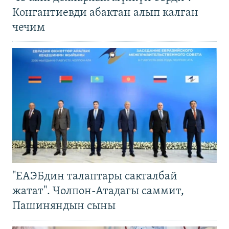
Конгантиевди абактан алып калган
чечим
"ЕАЭБдин талаптары сакталбай
жатат". Чолпон-Атадагы саммит,
Пашиняндын сыны