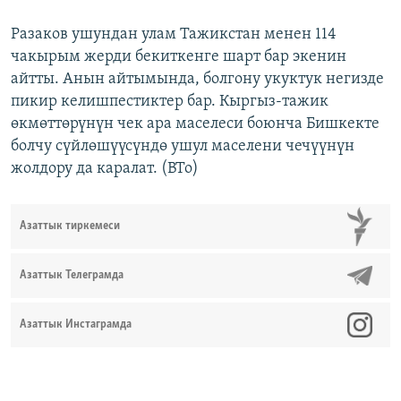
Разаков ушундан улам Тажикстан менен 114
чакырым жерди бекиткенге шарт бар экенин
айтты. Анын айтымында, болгону укуктук негизде
пикир келишпестиктер бар. Кыргыз-тажик
өкмөттөрүнүн чек ара маселеси боюнча Бишкекте
болчу сүйлөшүүсүндө ушул маселени чечүүнүн
жолдору да каралат. (BTo)
Азаттык тиркемеси
Азаттык Телеграмда
Азаттык Инстаграмда