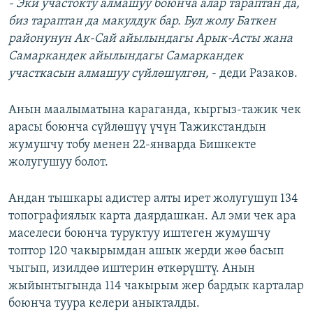
- Эки участокту алмашуу боюнча алар тараптан да,
биз тараптан да макулдук бар. Бул жолу Баткен
районунун Ак-Сай айылындагы Арык-Асты жана
Самаркандек айылындагы Самаркандек
участкасын алмашуу сүйлөшүлгөн,
- деди Разаков.
Анын маалыматына караганда, кыргыз-тажик чек
арасы боюнча сүйлөшүү үчүн Тажикстандын
жумушчу тобу менен 22-январда Бишкекте
жолугушуу болот.
Андан тышкары адистер алты ирет жолугушуп 134
топографиялык карта даярдашкан. Ал эми чек ара
маселеси боюнча туруктуу иштеген жумушчу
топтор 120 чакырымдан ашык жерди жөө басып
чыгып, изилдөө иштерин өткөрүштү. Анын
жыйынтыгында 114 чакырым жер бардык карталар
боюнча туура келери аныкталды.