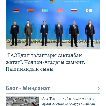
"ЕАЭБдин талаптары сакталбай
жатат". Чолпон-Атадагы саммит,
Пашиняндын сыны
Блог - Миңсанат
Ала-Тоо – онлайн таалимдин эл
аралык бешиги болууга тийиш