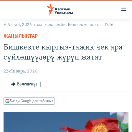
Линктер
Мазмунга
өтүңүз
9-Август, 2026-жыл, жекшемби, Бишкек убактысы 17:16
Навигацияга
ЖАҢЫЛЫКТАР
өтүңүз
ЖАҢЫЛЫКТАР
КЫРГЫЗСТАН
Издөөгө
Бишкекте кыргыз-тажик чек ара
салыңыз
ДҮЙНӨ
КЫРГЫЗСТАН
сүйлөшүүлөрү жүрүп жатат
УКРАИНА
САЯСАТ
ДҮЙНӨ
22-Январь, 2020
АТАЙЫН ИЛИКТӨӨ
ЭКОНОМИКА
БОРБОР АЗИЯ
ТВ ПРОГРАММАЛАР
Бөлүшүңүз
МАДАНИЯТ
ПОДКАСТ
БҮГҮН АЗАТТЫКТА
Бизди Google'дан табыңыз
ӨЗГӨЧӨ ПИКИР
ЭКСПЕРТТЕР ТАЛДАЙТ
БИЗ ЖАНА ДҮЙНӨ
Русский
ДАНИСТЕ