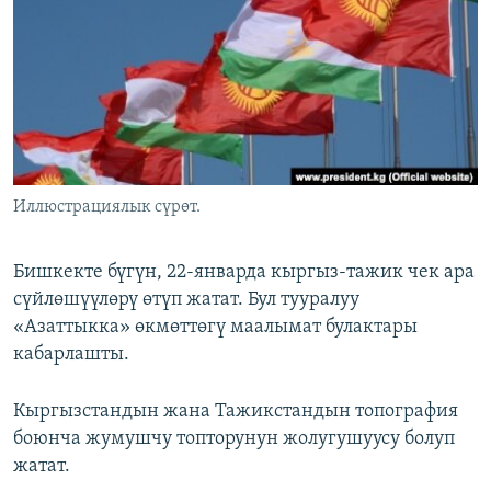
ОНЛАЙН ШЕРИНЕ
ЭЖЕ-СИҢДИЛЕР
АЗАТТЫК+
ЫҢГАЙСЫЗ СУРООЛОР
ЭЕ/АРнун бардык сайттары
Иллюстрациялык сүрөт.
Бишкекте бүгүн, 22-январда кыргыз-тажик чек ара
сүйлөшүүлөрү өтүп жатат. Бул тууралуу
«Азаттыкка» өкмөттөгү маалымат булактары
кабарлашты.
Кыргызстандын жана Тажикстандын топография
боюнча жумушчу топторунун жолугушуусу болуп
жатат.