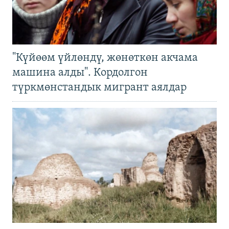
"Күйөөм үйлөндү, жөнөткөн акчама
машина алды". Кордолгон
түркмөнстандык мигрант аялдар