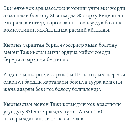
Эки өлкө чек ара маселесин чечиш үчүн эки жерди
алмашмай болгону 21-январда Жогорку Кеңештин
Эл аралык иштер, коргоо жана коопсуздук боюнча
комитетинин жыйынында расмий айтылды.
Кыргыз тараптан берилчү жерлер анык болгону
менен Тажикстан анын ордуна кайсы жерди
берери азырынча белгисиз.
Андан тышкары чек арадагы 114 чакырым жер эки
өлкөнүн бардык карталары боюнча туура келгени
жана аларды бекитсе болору белгиленди.
Кыргызстан менен Тажикстандын чек арасынын
узундугу 971 чакырымды түзөт. Анын 450
чакырымдан ашыгы тактала элек.