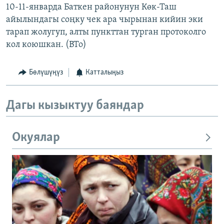
10-11-январда Баткен районунун Көк-Таш
айылындагы соңку чек ара чырынан кийин эки
тарап жолугуп, алты пункттан турган протоколго
кол коюшкан. (BTo)
Бөлүшүңүз
Катталыңыз
Дагы кызыктуу баяндар
Окуялар