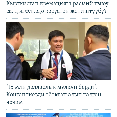
Кыргызстан кремацияга расмий тыюу
салды. Өлкөдө көрүстөн жетиштүүбү?
"15 млн долларлык мүлкүн берди".
Конгантиевди абактан алып калган
чечим