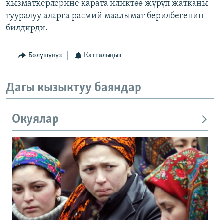
кызматкерлерине карата иликтөө жүрүп жатканы
тууралуу аларга расмий маалымат берилбегенин
билдирди.
Бөлүшүңүз
Катталыңыз
Дагы кызыктуу баяндар
Окуялар