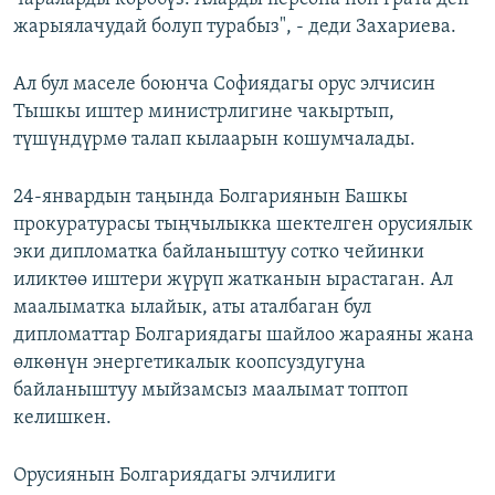
жарыялачудай болуп турабыз", - деди Захариева.
Ал бул маселе боюнча Софиядагы орус элчисин
Тышкы иштер министрлигине чакыртып,
түшүндүрмө талап кылаарын кошумчалады.
24-январдын таңында Болгариянын Башкы
прокуратурасы тыңчылыкка шектелген орусиялык
эки дипломатка байланыштуу сотко чейинки
иликтөө иштери жүрүп жатканын ырастаган. Ал
маалыматка ылайык, аты аталбаган бул
дипломаттар Болгариядагы шайлоо жараяны жана
өлкөнүн энергетикалык коопсуздугуна
байланыштуу мыйзамсыз маалымат топтоп
келишкен.
Орусиянын Болгариядагы элчилиги