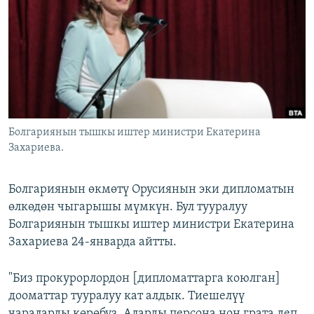
ОНЛАЙН ШЕРИНЕ
ЭЖЕ-СИҢДИЛЕР
АЗАТТЫК+
ЫҢГАЙСЫЗ СУРООЛОР
ЭЕ/АРнун бардык сайттары
Болгариянын тышкы иштер министри Екатерина
Захариева.
Болгариянын өкмөтү Орусиянын эки дипломатын
өлкөдөн чыгарышы мүмкүн. Бул тууралуу
Болгариянын тышкы иштер министри Екатерина
Захариева 24-январда айтты.
"Биз прокурорлордон [дипломаттарга коюлган]
дооматтар тууралуу кат алдык. Тиешелүү
чараларды көрөбүз. Аларды персона нон грата деп