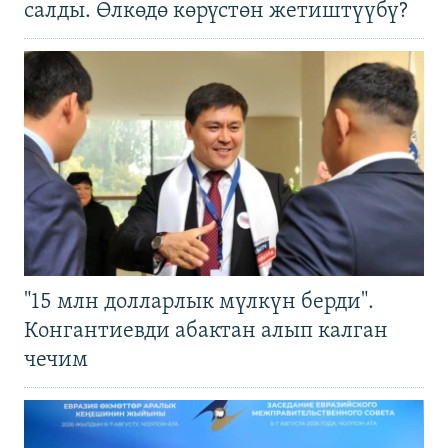
салды. Өлкөдө көрүстөн жетиштүүбү?
"15 млн долларлык мүлкүн берди".
Конгантиевди абактан алып калган
чечим