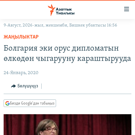
Линктер
Мазмунга
өтүңүз
9-Август, 2026-жыл, жекшемби, Бишкек убактысы 16:56
Навигацияга
ЖАҢЫЛЫКТАР
өтүңүз
ЖАҢЫЛЫКТАР
КЫРГЫЗСТАН
Издөөгө
Болгария эки орус дипломатын
салыңыз
ДҮЙНӨ
КЫРГЫЗСТАН
өлкөдөн чыгарууну караштырууда
УКРАИНА
САЯСАТ
ДҮЙНӨ
24-Январь, 2020
АТАЙЫН ИЛИКТӨӨ
ЭКОНОМИКА
БОРБОР АЗИЯ
ТВ ПРОГРАММАЛАР
Бөлүшүңүз
МАДАНИЯТ
ПОДКАСТ
БҮГҮН АЗАТТЫКТА
Бизди Google'дан табыңыз
ӨЗГӨЧӨ ПИКИР
ЭКСПЕРТТЕР ТАЛДАЙТ
БИЗ ЖАНА ДҮЙНӨ
Русский
ДАНИСТЕ