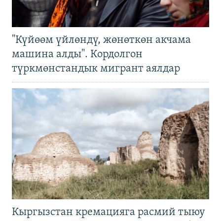
"Күйөөм үйлөндү, жөнөткөн акчама
машина алды". Кордолгон
түркмөнстандык мигрант аялдар
Кыргызстан кремацияга расмий тыюу