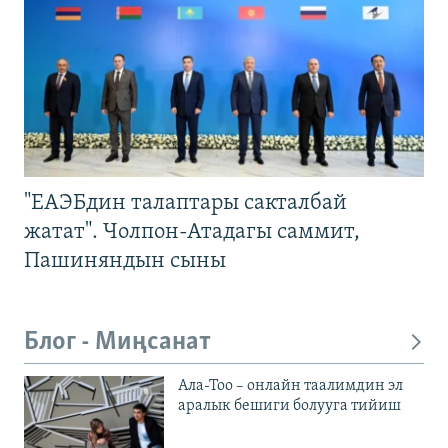
"ЕАЭБдин талаптары сакталбай
жатат". Чолпон-Атадагы саммит,
Пашиняндын сыны
Блог - Миңсанат
Ала-Тоо – онлайн таалимдин эл
аралык бешиги болууга тийиш