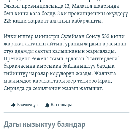
Элязыг провинциясында 13, Малатья шаарында
беш киши каза болду. Эки провинциянын өкүлдөрү
225 киши жаракат алганын кабарлашты.
Ички иштер министри Сулейман Сойлу 533 киши
жаракат алганын айтып, урандылардын арасынан
отуз адамды сактап калышканын жарыялады.
Президент Режеп Тайып Эрдоган "Твиттердеги"
баракчасына кырсыкка байланыштуу бардык
тийиштүү чаралар көрүлөрүн жазды. Жалпыга
маалымдоо каражаттары жер титирөө Иран,
Сирияда да сезилгенин жазып жатышат.
Бөлүшүңүз
Катталыңыз
Дагы кызыктуу баяндар