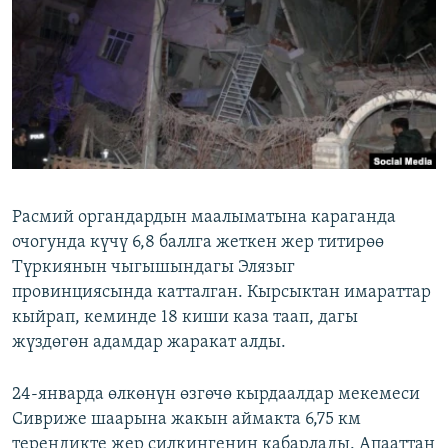
ОНЛАЙН ШЕРИНЕ
ЭЖЕ-СИҢДИЛЕР
АЗАТТЫК+
ЫҢГАЙСЫЗ СУРООЛОР
ЭЕ/АРнун бардык сайттары
Расмий органдардын маалыматына караганда
очогунда күчү 6,8 баллга жеткен жер титирөө
Түркиянын чыгышындагы Элязыг
провинциясында катталган. Кырсыктан имараттар
кыйрап, кеминде 18 киши каза таап, дагы
жүздөгөн адамдар жаракат алды.
24-январда өлкөнүн өзгөчө кырдаалдар мекемеси
Сивриже шаарына жакын аймакта 6,75 км
тереңдикте жер силкингенин кабарлады. Апааттан