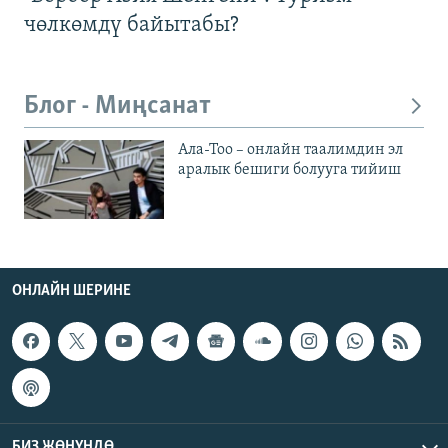
чөлкөмдү байытабы?
Блог - Миңсанат
Ала-Тоо – онлайн таалимдин эл
аралык бешиги болууга тийиш
ОНЛАЙН ШЕРИНЕ
БИЗ ЖӨНҮНДӨ