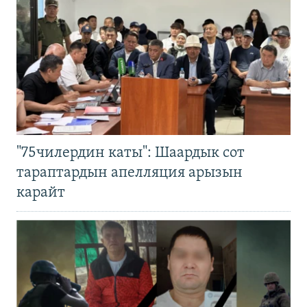
"75чилердин каты": Шаардык сот
тараптардын апелляция арызын
карайт