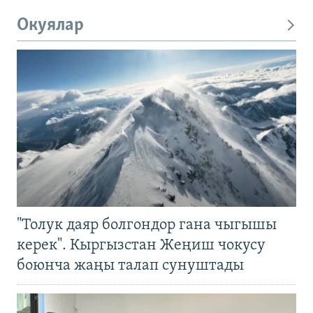
Окуялар
"Толук даяр болгондор гана чыгышы
керек". Кыргызстан Жеңиш чокусу
боюнча жаңы талап сунуштады