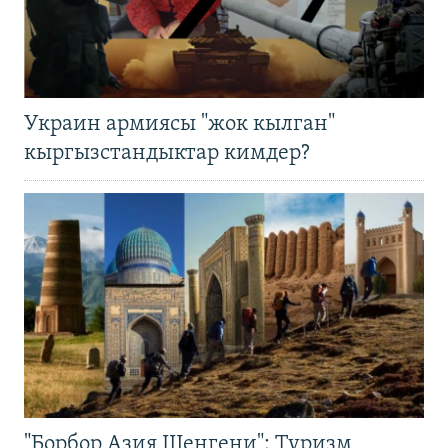
Украин армиясы "жок кылган"
кыргызстандыктар кимдер?
"Борбор Азия Шенгени": Туризм