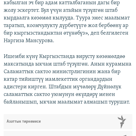
кабылган эч бир адам катталбаганын дагы бир
жолу эскертет. Бул үчүн атайын түзүлгөн штаб
кырдаалга көзөмөл кылууда. Туура эмес маалымат
таратып, коомчулукту дүрбөтүүгө жол бербөөнү ар
бир кыргызстандыктан өтүнөбүз», деп белгилеген
Наргиза Мансурова.
Ишемби күнү Кыргызстанда вирусту көзөмөлдөө
максатында ыкчам штаб түзүлгөн. Анын курамына
Саламаттык сактоо министрлигинин жана бир
катар тийиштүү мамлекеттик органдардын
адистери кирген. Штабдын мүчөлөрү Дүйнөлүк
саламаттык сактоо уюмунун өкүлдөрү менен
байланышып, ыкчам маалымат алмашып турушат.
Азаттык тиркемеси