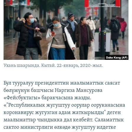
ОНЛАЙН ШЕРИНЕ
ЭЖЕ-СИҢДИЛЕР
АЗАТТЫК+
ЫҢГАЙСЫЗ СУРООЛОР
ЭЕ/АРнун бардык сайттары
Ухань шаарында. Кытай. 22-январь, 2020-жыл.
Бул тууралуу президенттин маалыматтык саясат
бөлүмүнүн башчысы Наргиза Мансурова
«Фейсбуктагы» баракчасына жазды.
«"Республикалык жугуштуу оорулар ооруканасына
коронавирус жугузган адам жаткырылды" деген
маалыматтар чындыкка дал келбейт. Саламаттык
сактоо министрлиги өлкөдө жугуштуу илдетке