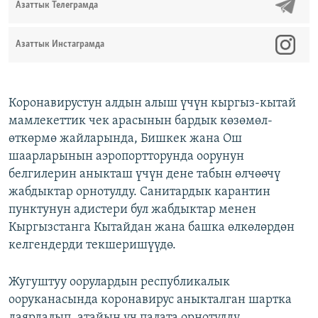
Азаттык Телеграмда
Азаттык Инстаграмда
Коронавирустун алдын алыш үчүн кыргыз-кытай
мамлекеттик чек арасынын бардык көзөмөл-
өткөрмө жайларында, Бишкек жана Ош
шаарларынын аэропортторунда оорунун
белгилерин аныкташ үчүн дене табын өлчөөчү
жабдыктар орнотулду. Санитардык карантин
пунктунун адистери бул жабдыктар менен
Кыргызстанга Кытайдан жана башка өлкөлөрдөн
келгендерди текшеришүүдө.
Жугуштуу оорулардын республикалык
ооруканасында коронавирус аныкталган шартка
даярдалып, атайын үч палата орнотулду.