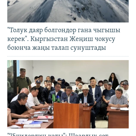
"Толук даяр болгондор гана чыгышы
керек". Кыргызстан Жеңиш чокусу
боюнча жаңы талап сунуштады