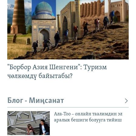
"Борбор Азия Шенгени": Туризм
чөлкөмдү байытабы?
Блог - Миңсанат
Ала-Тоо – онлайн таалимдин эл
аралык бешиги болууга тийиш