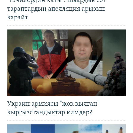
"75чилердин каты": Шаардык сот
тараптардын апелляция арызын
карайт
Украин армиясы "жок кылган"
кыргызстандыктар кимдер?