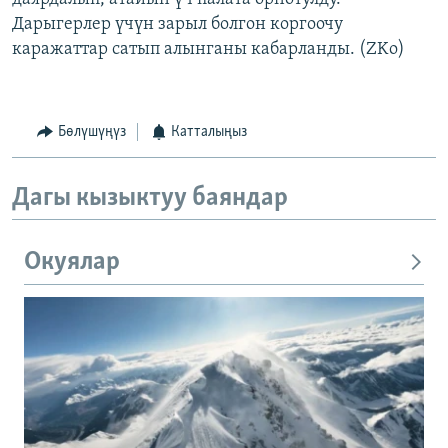
Дарыгерлер үчүн зарыл болгон коргоочу
каражаттар сатып алынганы кабарланды. (ZKo)
Бөлүшүңүз
Катталыңыз
Дагы кызыктуу баяндар
Окуялар