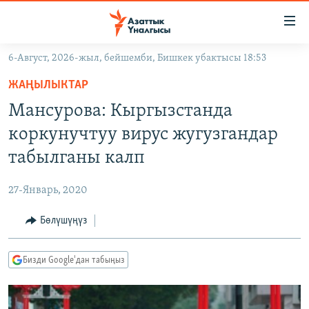
Линктер
Мазмунга
өтүңүз
6-Август, 2026-жыл, бейшемби, Бишкек убактысы 18:53
Навигацияга
ЖАҢЫЛЫКТАР
өтүңүз
ЖАҢЫЛЫКТАР
КЫРГЫЗСТАН
Издөөгө
Мансурова: Кыргызстанда
салыңыз
ДҮЙНӨ
КЫРГЫЗСТАН
коркунучтуу вирус жугузгандар
УКРАИНА
САЯСАТ
ДҮЙНӨ
табылганы калп
АТАЙЫН ИЛИКТӨӨ
ЭКОНОМИКА
БОРБОР АЗИЯ
27-Январь, 2020
ТВ ПРОГРАММАЛАР
МАДАНИЯТ
Бөлүшүңүз
ПОДКАСТ
БҮГҮН АЗАТТЫКТА
ӨЗГӨЧӨ ПИКИР
ЭКСПЕРТТЕР ТАЛДАЙТ
Бизди Google'дан табыңыз
БИЗ ЖАНА ДҮЙНӨ
Русский
ДАНИСТЕ