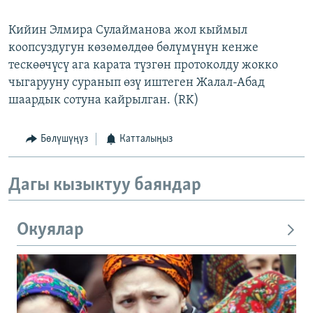
Кийин Элмира Сулайманова жол кыймыл
коопсуздугун көзөмөлдөө бөлүмүнүн кенже
тескөөчүсү ага карата түзгөн протоколду жокко
чыгарууну суранып өзү иштеген Жалал-Абад
шаардык сотуна кайрылган. (RK)
Бөлүшүңүз
Катталыңыз
Дагы кызыктуу баяндар
Окуялар