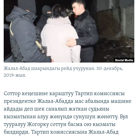
ОНЛАЙН ШЕРИНЕ
ЭЖЕ-СИҢДИЛЕР
АЗАТТЫК+
ЫҢГАЙСЫЗ СУРООЛОР
ЭЕ/АРнун бардык сайттары
Жалал-Абад шаарындагы рейд учурунан. 30-декабрь,
2019-жыл.
Соттор кеңешине караштуу Тартип комиссиясы
президентке Жалал-Абадда мас абалында машине
айдады деп шек саналып жаткан судьяны
кызматынан алуу жөнүндө сунушун жөнөттү. Бул
тууралуу Жогорку соттун басма сөз кызматы
билдирди. Тартип комиссиясына Жалал-Абад