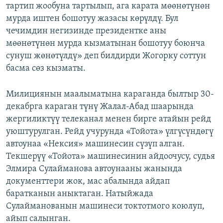
тартип жообуна тартылып, ага карата мөөнөтүнөн
мурда иштен бошотуу жазасы көрүлдү. Бул
чечимдин негизинде президентке аны
мөөнөтүнөн мурда кызматынан бошотуу боюнча
сунуш жөнөтүлдү» деп билдирди Жогорку соттун
басма сөз кызматы.
Милициянын маалыматына караганда былтыр 30-
декабрга караган түнү Жалал-Абад шаарында
жергиликтүү телеканал менен бирге атайын рейд
уюштурулган. Рейд учурунда «Тойота» үлгүсүндөгү
автоунаа «Нексия» машинесин сүзүп алган.
Текшерүү «Тойота» машинесинин айдоочусу, судья
Элмира Сулайманова автоунааны жанында
документтери жок, мас абалында айдап
баратканын аныктаган. Натыйжада
Сулайманованын машинеси токтотмого коюлуп,
айып салынган.