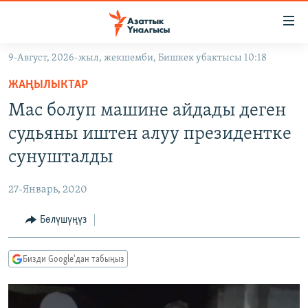
Линктер
Мазмунга
өтүңүз
9-Август, 2026-жыл, жекшемби, Бишкек убактысы 10:18
Навигацияга
ЖАҢЫЛЫКТАР
өтүңүз
ЖАҢЫЛЫКТАР
КЫРГЫЗСТАН
Издөөгө
Мас болуп машине айдады деген
салыңыз
ДҮЙНӨ
КЫРГЫЗСТАН
судьяны иштен алуу президентке
УКРАИНА
САЯСАТ
ДҮЙНӨ
сунушталды
АТАЙЫН ИЛИКТӨӨ
ЭКОНОМИКА
БОРБОР АЗИЯ
27-Январь, 2020
ТВ ПРОГРАММАЛАР
МАДАНИЯТ
Бөлүшүңүз
ПОДКАСТ
БҮГҮН АЗАТТЫКТА
ӨЗГӨЧӨ ПИКИР
ЭКСПЕРТТЕР ТАЛДАЙТ
Бизди Google'дан табыңыз
БИЗ ЖАНА ДҮЙНӨ
Русский
ДАНИСТЕ