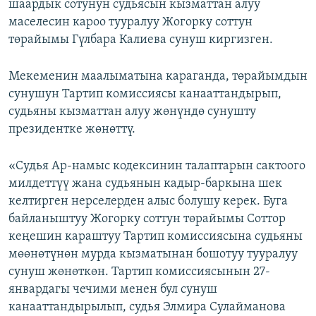
шаардык сотунун судьясын кызматтан алуу
маселесин кароо тууралуу Жогорку соттун
төрайымы Гүлбара Калиева сунуш киргизген.
Мекеменин маалыматына караганда, төрайымдын
сунушун Тартип комиссиясы канааттандырып,
судьяны кызматтан алуу жөнүндө сунушту
президентке жөнөттү.
«Судья Ар-намыс кодексинин талаптарын сактоого
милдеттүү жана судьянын кадыр-баркына шек
келтирген нерселерден алыс болушу керек. Буга
байланыштуу Жогорку соттун төрайымы Соттор
кеңешин караштуу Тартип комиссиясына судьяны
мөөнөтүнөн мурда кызматынан бошотуу тууралуу
сунуш жөнөткөн. Тартип комиссиясынын 27-
январдагы чечими менен бул сунуш
канааттандырылып, судья Элмира Сулайманова