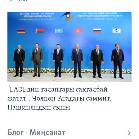
"ЕАЭБдин талаптары сакталбай
жатат". Чолпон-Атадагы саммит,
Пашиняндын сыны
Блог - Миңсанат