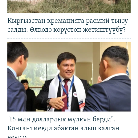
Кыргызстан кремацияга расмий тыюу
салды. Өлкөдө көрүстөн жетиштүүбү?
"15 млн долларлык мүлкүн берди".
Конгантиевди абактан алып калган
чечим