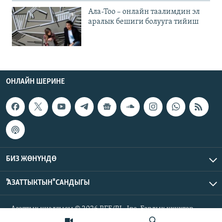
Ала-Тоо – онлайн таалимдин эл
аралык бешиги болууга тийиш
ОНЛАЙН ШЕРИНЕ
БИЗ ЖӨНҮНДӨ
"АЗАТТЫКТЫН" САНДЫГЫ
Азаттык үналгысы © 2026 RFE/RL, Inc. Бардык укуктар
корголгон.