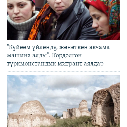
"Күйөөм үйлөндү, жөнөткөн акчама
машина алды". Кордолгон
түркмөнстандык мигрант аялдар