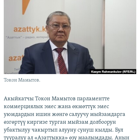
ОНЛАЙН ШЕРИНЕ
ЭЖЕ-СИҢДИЛЕР
АЗАТТЫК+
ЫҢГАЙСЫЗ СУРООЛОР
ЭЕ/АРнун бардык сайттары
Токон Мамытов.
Акыйкатчы Токон Мамытов парламентте
коммерциялык эмес жана өкмөттүк эмес
уюмдардын ишин жөнгө салуучу мыйзамдарга
өзгөртүү киргизе турган мыйзам долбоорун
убактылуу чакыртып алууну сунуш кылды. Бул
тууралуу ал «Азаттыкка» өзү маалымдады. Анын