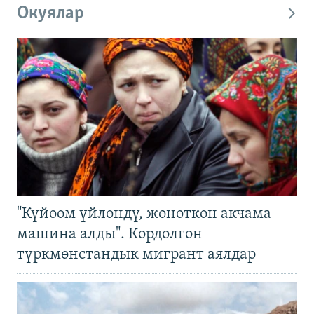
Окуялар
"Күйөөм үйлөндү, жөнөткөн акчама
машина алды". Кордолгон
түркмөнстандык мигрант аялдар