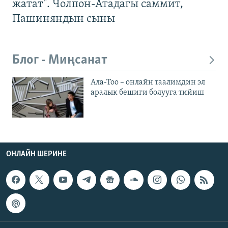
жатат". Чолпон-Атадагы саммит,
Пашиняндын сыны
Блог - Миңсанат
Ала-Тоо – онлайн таалимдин эл
аралык бешиги болууга тийиш
ОНЛАЙН ШЕРИНЕ