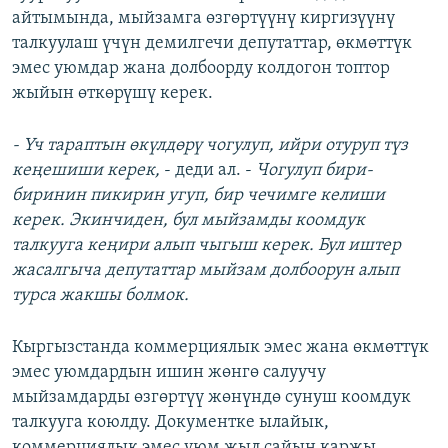
айтымында, мыйзамга өзгөртүүнү киргизүүнү
талкуулаш үчүн демилгечи депутаттар, өкмөттүк
эмес уюмдар жана долбоорду колдогон топтор
жыйын өткөрүшү керек.
- Үч тараптын өкүлдөрү чогулуп, ийри отуруп түз
кеңешиши керек,
- деди ал. -
Чогулуп бири-
биринин пикирин угуп, бир чечимге келиши
керек. Экинчиден, бул мыйзамды коомдук
талкууга кеңири алып чыгыш керек. Бул иштер
жасалгыча депутаттар мыйзам долбоорун алып
турса жакшы болмок.
Кыргызстанда коммерциялык эмес жана өкмөттүк
эмес уюмдардын ишин жөнгө салуучу
мыйзамдарды өзгөртүү жөнүндө сунуш коомдук
талкууга коюлду. Документке ылайык,
коммерциялык эмес уюм жыл сайын каржы