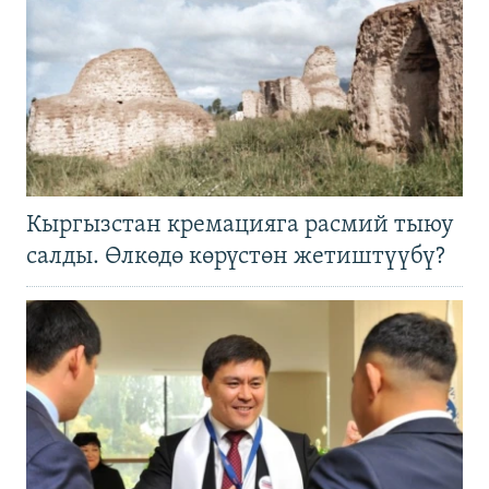
Кыргызстан кремацияга расмий тыюу
салды. Өлкөдө көрүстөн жетиштүүбү?