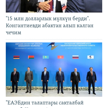
"15 млн долларлык мүлкүн берди".
Конгантиевди абактан алып калган
чечим
"ЕАЭБдин талаптары сакталбай