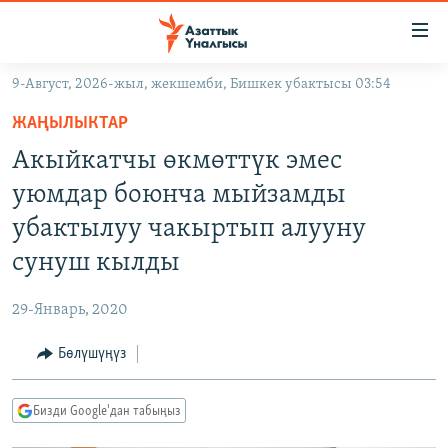
Линктер
Мазмунга
өтүңүз
9-Август, 2026-жыл, жекшемби, Бишкек убактысы 03:54
Навигацияга
ЖАҢЫЛЫКТАР
өтүңүз
ЖАҢЫЛЫКТАР
КЫРГЫЗСТАН
Издөөгө
Акыйкатчы өкмөттүк эмес
салыңыз
ДҮЙНӨ
КЫРГЫЗСТАН
уюмдар боюнча мыйзамды
УКРАИНА
САЯСАТ
ДҮЙНӨ
убактылуу чакыртып алууну
АТАЙЫН ИЛИКТӨӨ
ЭКОНОМИКА
БОРБОР АЗИЯ
сунуш кылды
ТВ ПРОГРАММАЛАР
МАДАНИЯТ
29-Январь, 2020
ПОДКАСТ
БҮГҮН АЗАТТЫКТА
Бөлүшүңүз
ӨЗГӨЧӨ ПИКИР
ЭКСПЕРТТЕР ТАЛДАЙТ
БИЗ ЖАНА ДҮЙНӨ
Русский
Бизди Google'дан табыңыз
ДАНИСТЕ