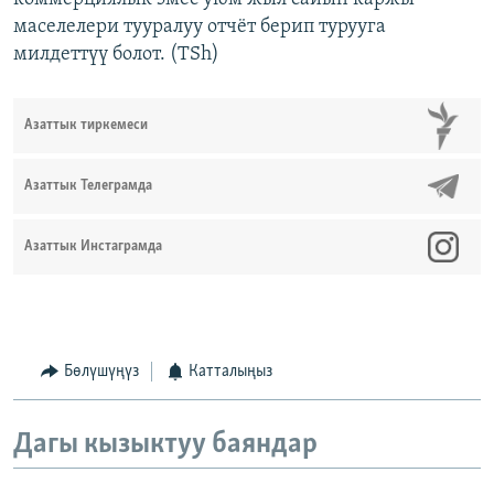
маселелери тууралуу отчёт берип турууга
милдеттүү болот. (TSh)
Азаттык тиркемеси
Азаттык Телеграмда
Азаттык Инстаграмда
Бөлүшүңүз
Катталыңыз
Дагы кызыктуу баяндар