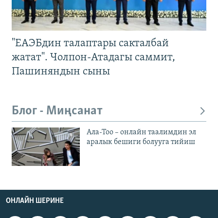
"ЕАЭБдин талаптары сакталбай
жатат". Чолпон-Атадагы саммит,
Пашиняндын сыны
Блог - Миңсанат
Ала-Тоо – онлайн таалимдин эл
аралык бешиги болууга тийиш
ОНЛАЙН ШЕРИНЕ