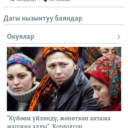
Дагы кызыктуу баяндар
Окуялар
"Күйөөм үйлөндү, жөнөткөн акчама
машина алды". Кордолгон