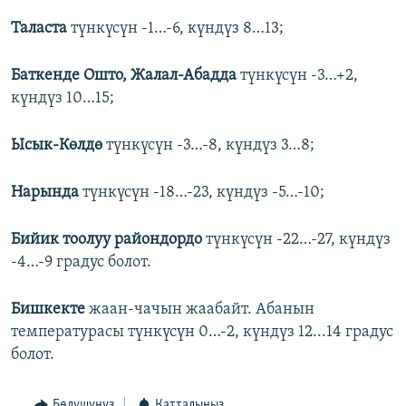
Таласта
түнкүсүн -1…-6, күндүз 8…13;
Баткенде Ошто, Жалал-Абадда
түнкүсүн -3…+2,
күндүз 10…15;
Ысык-Көлдө
түнкүсүн -3…-8, күндүз 3…8;
Нарында
түнкүсүн -18…-23, күндүз -5…-10;
Бийик тоолуу райондордо
түнкүсүн -22…-27, күндүз
-4…-9 градус болот.
Бишкекте
жаан-чачын жаабайт. Абанын
температурасы түнкүсүн 0…-2, күндүз 12...14 градус
болот.
Бөлүшүңүз
Катталыңыз