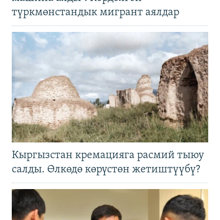
түркмөнстандык мигрант аялдар
Кыргызстан кремацияга расмий тыюу
салды. Өлкөдө көрүстөн жетиштүүбү?