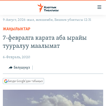
Линктер
Мазмунга
өтүңүз
9-Август, 2026-жыл, жекшемби, Бишкек убактысы 12:31
Навигацияга
ЖАҢЫЛЫКТАР
өтүңүз
ЖАҢЫЛЫКТАР
КЫРГЫЗСТАН
Издөөгө
7-февралга карата аба ырайы
салыңыз
ДҮЙНӨ
КЫРГЫЗСТАН
тууралуу маалымат
УКРАИНА
САЯСАТ
ДҮЙНӨ
6-Февраль, 2020
АТАЙЫН ИЛИКТӨӨ
ЭКОНОМИКА
БОРБОР АЗИЯ
ТВ ПРОГРАММАЛАР
Бөлүшүңүз
МАДАНИЯТ
ПОДКАСТ
БҮГҮН АЗАТТЫКТА
Бизди Google'дан табыңыз
ӨЗГӨЧӨ ПИКИР
ЭКСПЕРТТЕР ТАЛДАЙТ
БИЗ ЖАНА ДҮЙНӨ
Русский
ДАНИСТЕ