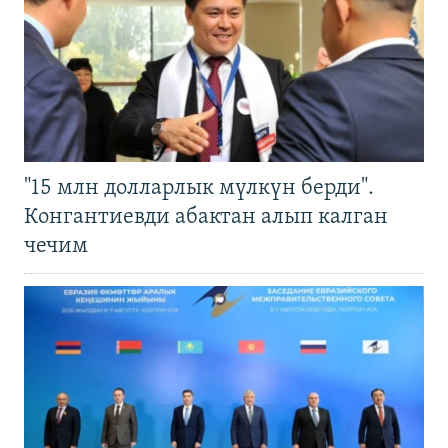
"15 млн долларлык мүлкүн берди".
Конгантиевди абактан алып калган
чечим