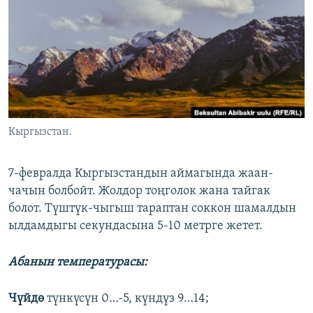
ОНЛАЙН ШЕРИНЕ
ЭЖЕ-СИҢДИЛЕР
АЗАТТЫК+
ЫҢГАЙСЫЗ СУРООЛОР
ЭЕ/АРнун бардык сайттары
Кыргызстан.
7-февралда Кыргызстандын аймагында жаан-
чачын болбойт. Жолдор тоңголок жана тайгак
болот. Түштүк-чыгыш тараптан соккон шамалдын
ылдамдыгы секундасына 5-10 метрге жетет.
Абанын температурасы:
Чүйдө
түнкүсүн 0…-5, күндүз 9…14;