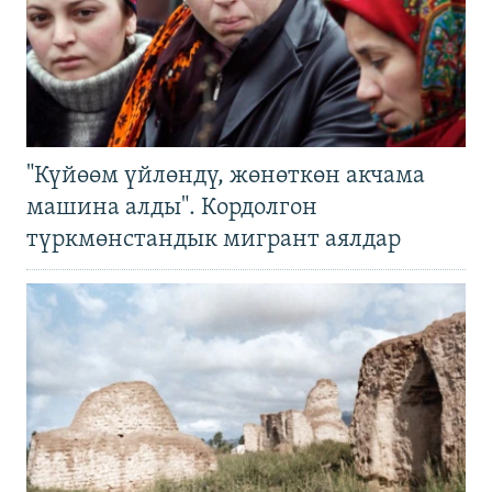
"Күйөөм үйлөндү, жөнөткөн акчама
машина алды". Кордолгон
түркмөнстандык мигрант аялдар