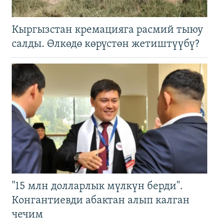
Кыргызстан кремацияга расмий тыюу
салды. Өлкөдө көрүстөн жетиштүүбү?
"15 млн долларлык мүлкүн берди".
Конгантиевди абактан алып калган
чечим