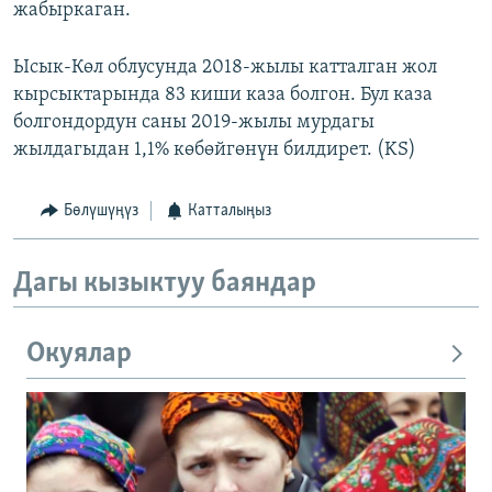
жабыркаган.
Ысык-Көл облусунда 2018-жылы катталган жол
кырсыктарында 83 киши каза болгон. Бул каза
болгондордун саны 2019-жылы мурдагы
жылдагыдан 1,1% көбөйгөнүн билдирет. (KS)
Бөлүшүңүз
Катталыңыз
Дагы кызыктуу баяндар
Окуялар