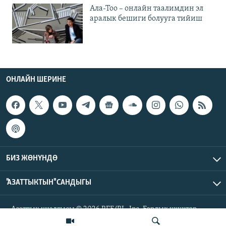
Ала-Тоо – онлайн таалимдин эл
аралык бешиги болууга тийиш
ОНЛАЙН ШЕРИНЕ
БИЗ ЖӨНҮНДӨ
"АЗАТТЫКТЫН" САНДЫГЫ
Азаттык үналгысы © 2026 RFE/RL, Inc. Бардык укуктар
корголгон.