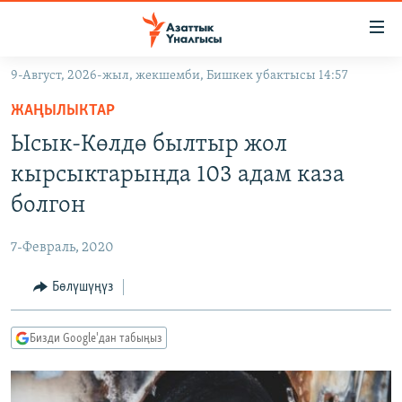
Линктер
Мазмунга
өтүңүз
9-Август, 2026-жыл, жекшемби, Бишкек убактысы 14:57
Навигацияга
ЖАҢЫЛЫКТАР
өтүңүз
ЖАҢЫЛЫКТАР
КЫРГЫЗСТАН
Издөөгө
Ысык-Көлдө былтыр жол
салыңыз
ДҮЙНӨ
КЫРГЫЗСТАН
кырсыктарында 103 адам каза
УКРАИНА
САЯСАТ
ДҮЙНӨ
болгон
АТАЙЫН ИЛИКТӨӨ
ЭКОНОМИКА
БОРБОР АЗИЯ
7-Февраль, 2020
ТВ ПРОГРАММАЛАР
МАДАНИЯТ
Бөлүшүңүз
ПОДКАСТ
БҮГҮН АЗАТТЫКТА
ӨЗГӨЧӨ ПИКИР
ЭКСПЕРТТЕР ТАЛДАЙТ
Бизди Google'дан табыңыз
БИЗ ЖАНА ДҮЙНӨ
Русский
ДАНИСТЕ