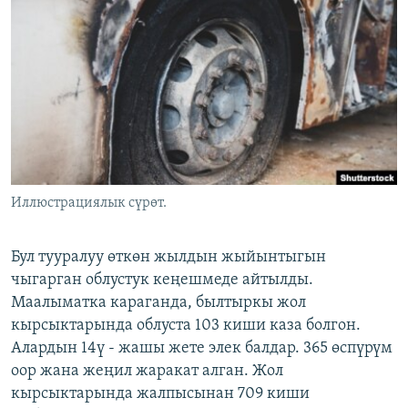
ОНЛАЙН ШЕРИНЕ
ЭЖЕ-СИҢДИЛЕР
АЗАТТЫК+
ЫҢГАЙСЫЗ СУРООЛОР
ЭЕ/АРнун бардык сайттары
Иллюстрациялык сүрөт.
Бул тууралуу өткөн жылдын жыйынтыгын
чыгарган облустук кеңешмеде айтылды.
Маалыматка караганда, былтыркы жол
кырсыктарында облуста 103 киши каза болгон.
Алардын 14ү - жашы жете элек балдар. 365 өспүрүм
оор жана жеңил жаракат алган. Жол
кырсыктарында жалпысынан 709 киши