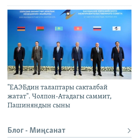
"ЕАЭБдин талаптары сакталбай
жатат". Чолпон-Атадагы саммит,
Пашиняндын сыны
Блог - Миңсанат