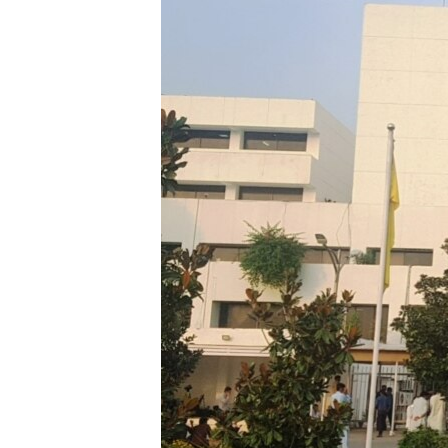
ЭЖЕ-СИҢДИЛЕР
АЗАТТЫК+
ЫҢГАЙСЫЗ СУРООЛОР