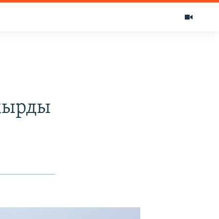
акырды