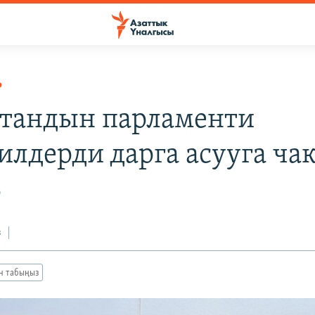
Р
тандын парламенти
илдерди дарга асууга ч
0
з
ан табыңыз