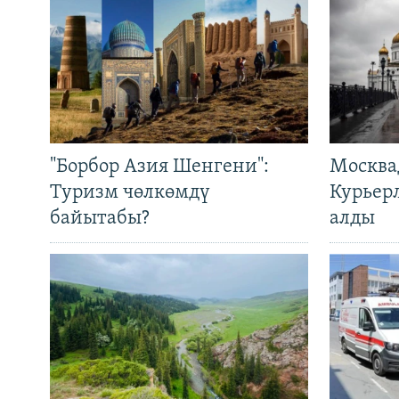
"Борбор Азия Шенгени":
Москва
Туризм чөлкөмдү
Курьер
байытабы?
алды