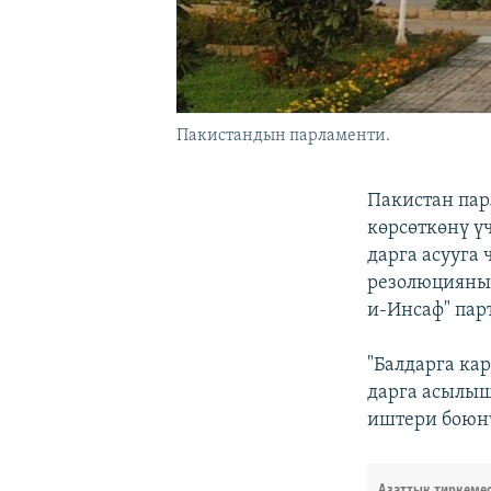
Пакистандын парламенти.
Пакистан пар
көрсөткөнү ү
дарга асууга
резолюцияны
и-Инсаф" пар
"Балдарга к
дарга асылыш
иштери боюн
Азаттык тиркеме