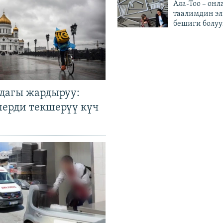
Ала-Тоо – онл
таалимдин эл
бешиги болуу
дагы жардыруу:
лерди текшерүү күч