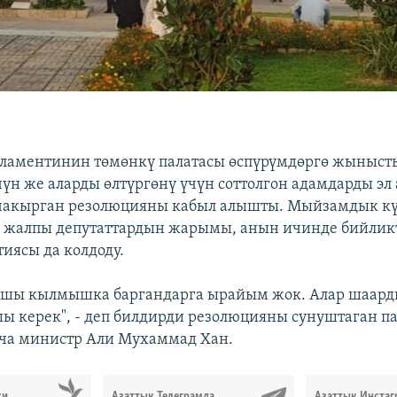
ламентинин төмөнкү палатасы өспүрүмдөргө жыныст
чүн же аларды өлтүргөнү үчүн соттолгон адамдарды эл
 чакырган резолюцияны кабыл алышты. Мыйзамдык кү
 жалпы депутаттардын жарымы, анын ичинде бийликт
тиясы да колдоду.
аршы кылмышка баргандарга ырайым жок. Алар шаард
ы керек", - деп билдирди резолюцияны сунуштаган п
ча министр Али Мухаммад Хан.
си
Азаттык Телеграмда
Азаттык Инстаг