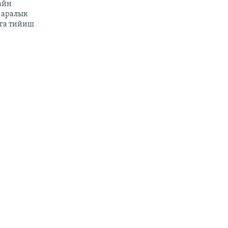
айн
 аралык
га тийиш