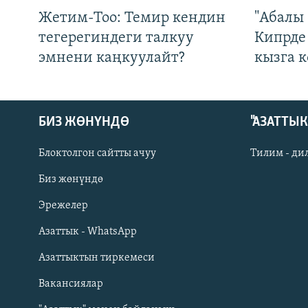
Жетим-Тоо: Темир кендин
"Абалы 
тегерегиндеги талкуу
Кипрде
эмнени каңкуулайт?
кызга к
БИЗ ЖӨНҮНДӨ
"АЗАТТЫ
Блоктолгон сайтты ачуу
Тилим - ди
Биз жөнүндө
Русский
Эрежелер
Азаттык - WhatsApp
ОНЛАЙН ШЕРИНЕ
Азаттыктын тиркемеси
Вакансиялар