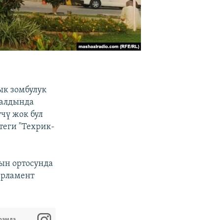
ык зомбулук
 алдында
чү жок бул
еги "Техрик-
ын ортосунда
арламент
рамда