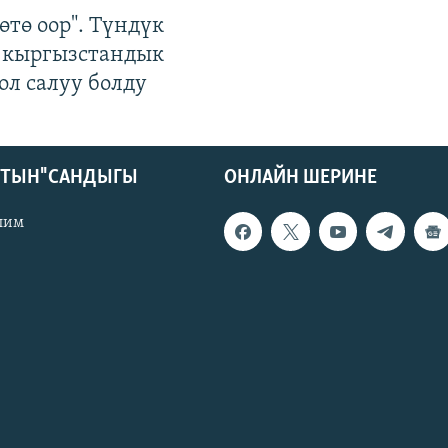
өтө оор". Түндүк
 кыргызстандык
ол салуу болду
КТЫН" САНДЫГЫ
ОНЛАЙН ШЕРИНЕ
лим