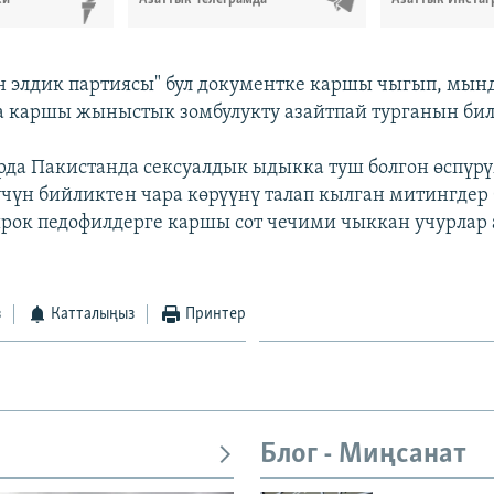
 элдик партиясы" бул документке каршы чыгып, мынд
а каршы жыныстык зомбулукту азайтпай турганын би
да Пакистанда сексуалдык ыдыкка туш болгон өспүр
үчүн бийликтен чара көрүүнү талап кылган митингдер
Бирок педофилдерге каршы сот чечими чыккан учурлар 
з
Катталыңыз
Принтер
Блог - Миңсанат