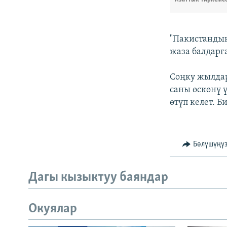
"Пакистандын
жаза балдарг
Соңку жылдар
саны өскөнү 
өтүп келет. 
Бөлүшүңү
Дагы кызыктуу баяндар
Окуялар