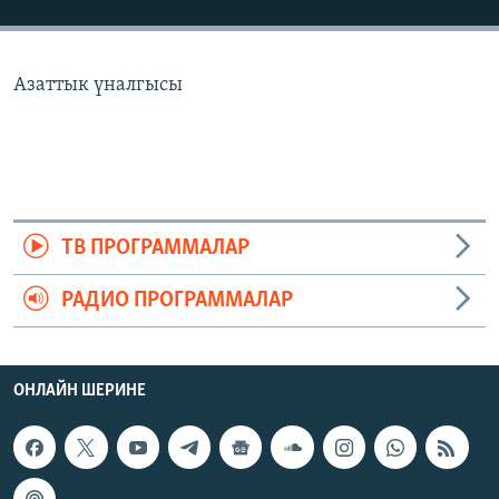
ОНЛАЙН ШЕРИНЕ
ЭЖЕ-СИҢДИЛЕР
АЗАТТЫК+
Азаттык үналгысы
ЫҢГАЙСЫЗ СУРООЛОР
ЭЕ/АРнун бардык сайттары
ТВ ПРОГРАММАЛАР
РАДИО ПРОГРАММАЛАР
ОНЛАЙН ШЕРИНЕ