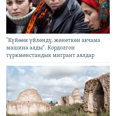
"Күйөөм үйлөндү, жөнөткөн акчама
машина алды". Кордолгон
түркмөнстандык мигрант аялдар