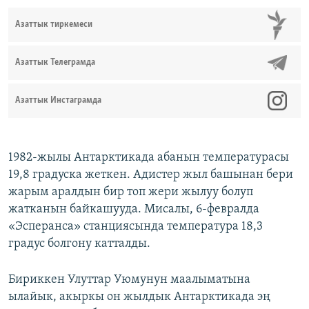
Азаттык тиркемеси
Азаттык Телеграмда
Азаттык Инстаграмда
1982-жылы Антарктикада абанын температурасы
19,8 градуска жеткен. Адистер жыл башынан бери
жарым аралдын бир топ жери жылуу болуп
жатканын байкашууда. Мисалы, 6-февралда
«Эсперанса» станциясында температура 18,3
градус болгону катталды.
Бириккен Улуттар Уюмунун маалыматына
ылайык, акыркы он жылдык Антарктикада эң