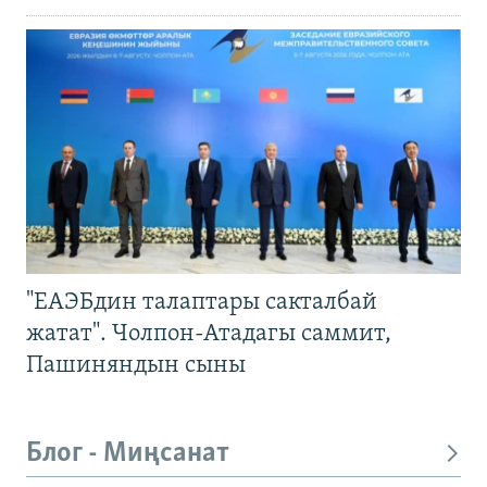
"ЕАЭБдин талаптары сакталбай
жатат". Чолпон-Атадагы саммит,
Пашиняндын сыны
Блог - Миңсанат