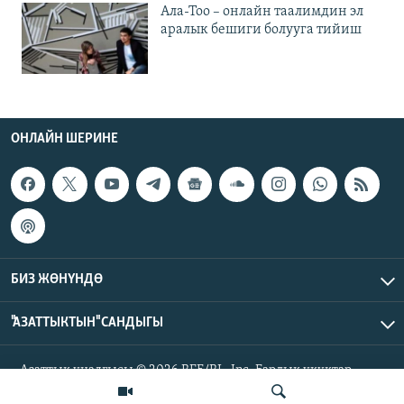
Ала-Тоо – онлайн таалимдин эл
аралык бешиги болууга тийиш
ОНЛАЙН ШЕРИНЕ
БИЗ ЖӨНҮНДӨ
"АЗАТТЫКТЫН" САНДЫГЫ
Азаттык үналгысы © 2026 RFE/RL, Inc. Бардык укуктар
корголгон.