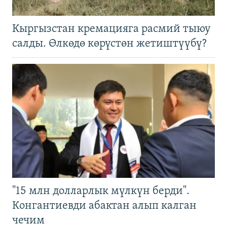
Кыргызстан кремацияга расмий тыюу
салды. Өлкөдө көрүстөн жетиштүүбү?
"15 млн долларлык мүлкүн берди".
Конгантиевди абактан алып калган
чечим