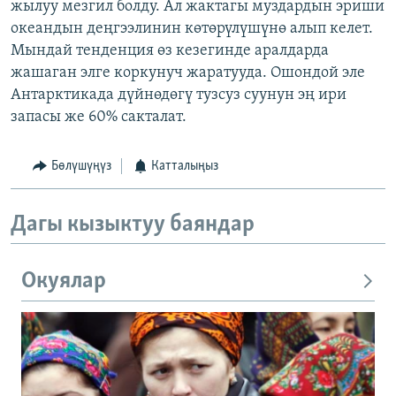
жылуу мезгил болду. Ал жактагы муздардын эриши
океандын деңгээлинин көтөрүлүшүнө алып келет.
Мындай тенденция өз кезегинде аралдарда
жашаган элге коркунуч жаратууда. Ошондой эле
Антарктикада дүйнөдөгү тузсуз суунун эң ири
запасы же 60% сакталат.
Бөлүшүңүз
Катталыңыз
Дагы кызыктуу баяндар
Окуялар