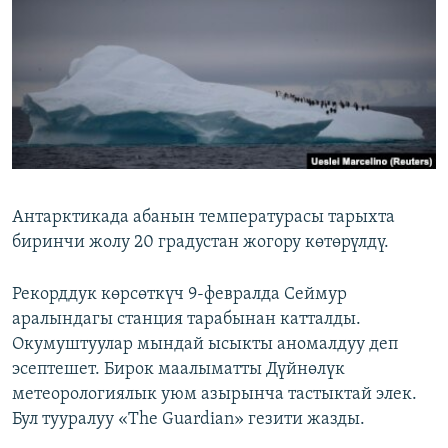
ОНЛАЙН ШЕРИНЕ
ЭЖЕ-СИҢДИЛЕР
АЗАТТЫК+
ЫҢГАЙСЫЗ СУРООЛОР
ЭЕ/АРнун бардык сайттары
Антарктикада абанын температурасы тарыхта
биринчи жолу 20 градустан жогору көтөрүлдү.
Рекорддук көрсөткүч 9-февралда Сеймур
аралындагы станция тарабынан катталды.
Окумуштуулар мындай ысыкты аномалдуу деп
эсептешет. Бирок маалыматты Дүйнөлүк
метеорологиялык уюм азырынча тастыктай элек.
Бул тууралуу «The Guardian» гезити жазды.