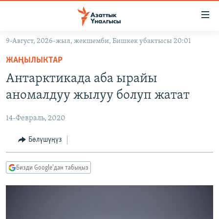
Линктер
Мазмунга
өтүңүз
9-Август, 2026-жыл, жекшемби, Бишкек убактысы 20:01
Навигацияга
ЖАҢЫЛЫКТАР
өтүңүз
ЖАҢЫЛЫКТАР
КЫРГЫЗСТАН
Издөөгө
Антарктикада аба ырайы
салыңыз
ДҮЙНӨ
КЫРГЫЗСТАН
аномалдуу жылуу болуп жатат
УКРАИНА
САЯСАТ
ДҮЙНӨ
14-Февраль, 2020
АТАЙЫН ИЛИКТӨӨ
ЭКОНОМИКА
БОРБОР АЗИЯ
ТВ ПРОГРАММАЛАР
Бөлүшүңүз
МАДАНИЯТ
ПОДКАСТ
БҮГҮН АЗАТТЫКТА
Бизди Google'дан табыңыз
ӨЗГӨЧӨ ПИКИР
ЭКСПЕРТТЕР ТАЛДАЙТ
БИЗ ЖАНА ДҮЙНӨ
Русский
ДАНИСТЕ